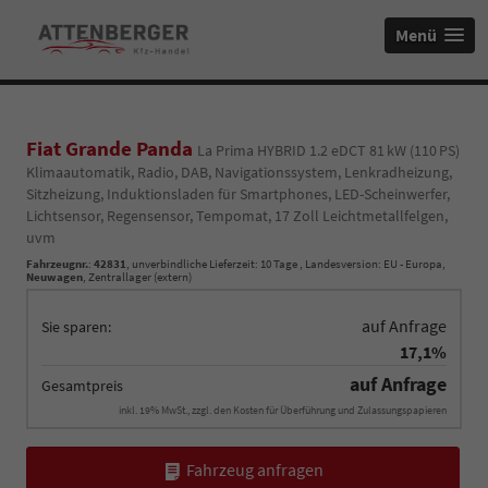
Menü
Fiat Grande Panda
La Prima HYBRID 1.2 eDCT 81 kW (110 PS)
Klimaautomatik, Radio, DAB, Navigationssystem, Lenkradheizung,
Sitzheizung, Induktionsladen für Smartphones, LED-Scheinwerfer,
Lichtsensor, Regensensor, Tempomat, 17 Zoll Leichtmetallfelgen,
uvm
Fahrzeugnr.
:
42831
, unverbindliche Lieferzeit:
10 Tage
, Landesversion: EU - Europa,
Neuwagen
, Zentrallager (extern)
auf Anfrage
Sie sparen:
17,1%
auf Anfrage
Gesamtpreis
inkl. 19% MwSt., zzgl. den Kosten für Überführung und Zulassungspapieren
Fahrzeug anfragen