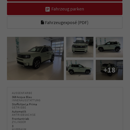
Fahrzeug parken
Fahrzeugexposé (PDF)
+18
AUSSENFARBE
368 Acqua Blau
INNENAUSSTATTUNG
Stoffsitze La Prima
GETRIEBE
Automatik
ANTRIEBSACHSE
Frontantrieb
ZYLINDER
3
HUBRAUM