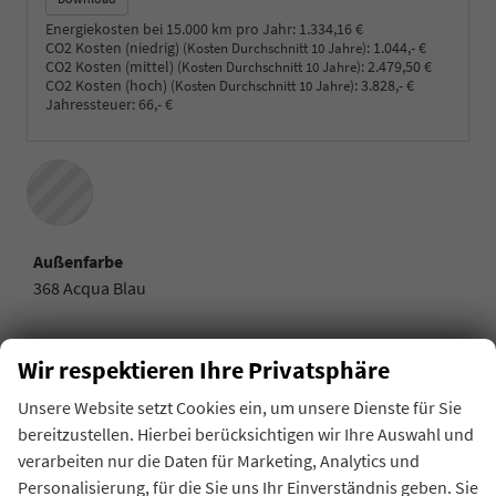
Energiekosten bei 15.000 km pro Jahr:
1.334,16 €
CO2 Kosten (niedrig)
:
1.044,- €
(Kosten Durchschnitt 10 Jahre)
CO2 Kosten (mittel)
:
2.479,50 €
(Kosten Durchschnitt 10 Jahre)
CO2 Kosten (hoch)
:
3.828,- €
(Kosten Durchschnitt 10 Jahre)
Jahressteuer:
66,- €
Außenfarbe
368 Acqua Blau
Innenausstattung
Wir respektieren Ihre Privatsphäre
Stoffsitze La Prima
Unsere Website setzt Cookies ein, um unsere Dienste für Sie
bereitzustellen. Hierbei berücksichtigen wir Ihre Auswahl und
Beschreibung
verarbeiten nur die Daten für Marketing, Analytics und
Personalisierung, für die Sie uns Ihr Einverständnis geben. Sie
Innen