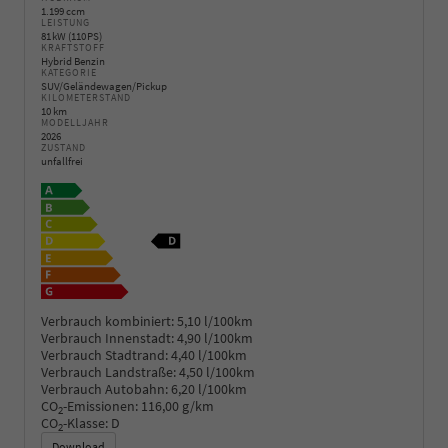
1.199 ccm
LEISTUNG
81 kW (110 PS)
KRAFTSTOFF
Hybrid Benzin
KATEGORIE
SUV/Geländewagen/Pickup
KILOMETERSTAND
10 km
MODELLJAHR
2026
ZUSTAND
unfallfrei
Verbrauch kombiniert:
5,10 l/100km
Verbrauch Innenstadt:
4,90 l/100km
Verbrauch Stadtrand:
4,40 l/100km
Verbrauch Landstraße:
4,50 l/100km
Verbrauch Autobahn:
6,20 l/100km
CO
-Emissionen:
116,00 g/km
2
CO
-Klasse:
D
2
Download