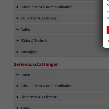
P
Infotainment & Kommunikation
k
w
Sicherheit & Assistenz
Außen
Räder & Technik
D
Sonstiges
Serienausstattungen
Innen
Infotainment & Kommunikation
Sicherheit & Assistenz
Außen