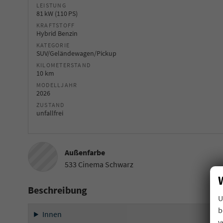
LEISTUNG
81 kW (110 PS)
KRAFTSTOFF
Hybrid Benzin
KATEGORIE
SUV/Geländewagen/Pickup
KILOMETERSTAND
10 km
MODELLJAHR
2026
ZUSTAND
unfallfrei
Außenfarbe
533 Cinema Schwarz
Beschreibung
U
b
Innen
v