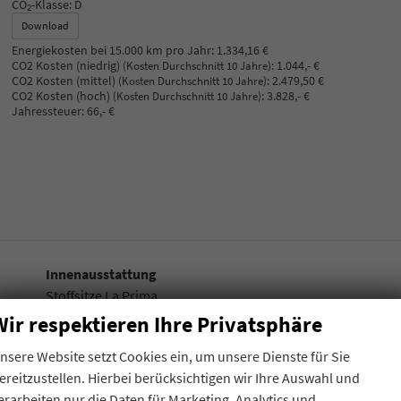
CO
-Klasse:
D
2
Download
Energiekosten bei 15.000 km pro Jahr:
1.334,16 €
CO2 Kosten (niedrig)
:
1.044,- €
(Kosten Durchschnitt 10 Jahre)
CO2 Kosten (mittel)
:
2.479,50 €
(Kosten Durchschnitt 10 Jahre)
CO2 Kosten (hoch)
:
3.828,- €
(Kosten Durchschnitt 10 Jahre)
Jahressteuer:
66,- €
Innenausstattung
Stoffsitze La Prima
Wir respektieren Ihre Privatsphäre
nsere Website setzt Cookies ein, um unsere Dienste für Sie
ereitzustellen. Hierbei berücksichtigen wir Ihre Auswahl und
erarbeiten nur die Daten für Marketing, Analytics und