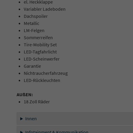
el. Heckklappe
Variabler Ladeboden
Dachspoiler
Metallic
LM-Felgen
Sommerreifen
Tire-Mobility Set
LED-Tagfahrlicht
LED-Scheinwerfer
Garantie
Nichtraucherfahrzeug
LED-Rückleuchten
AUßEN:
18 Zoll Räder
Innen
Infotainment & Kommunikation