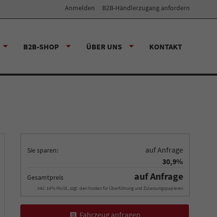
Anmelden
B2B-Händlerzugang anfordern
B2B-SHOP
ÜBER UNS
KONTAKT
auf Anfrage
Sie sparen:
30,9%
auf Anfrage
Gesamtpreis
inkl. 19% MwSt., zzgl. den Kosten für Überführung und Zulassungspapieren
Fahrzeug anfragen