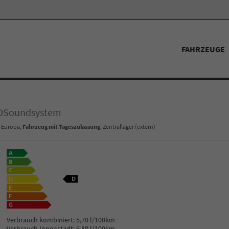
FAHRZEUGE
&OSoundsystem
- Europa,
Fahrzeug mit Tageszulassung
, Zentrallager (extern)
Verbrauch kombiniert:
5,70 l/100km
Verbrauch Innenstadt:
6,80 l/100km