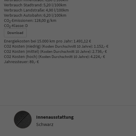
Verbrauch Stadtrand:
5,20 l/100km
Verbrauch Landstraße:
4,90 l/100km
Verbrauch Autobahn:
6,20 l/100km
CO
-Emissionen:
128,00 g/km
2
CO
-Klasse:
D
2
Download
Energiekosten bei 15.000 km pro Jahr:
1.491,12 €
CO2 Kosten (niedrig)
:
1.152,- €
(Kosten Durchschnitt 10 Jahre)
CO2 Kosten (mittel)
:
2.736,- €
(Kosten Durchschnitt 10 Jahre)
CO2 Kosten (hoch)
:
4.224,- €
(Kosten Durchschnitt 10 Jahre)
Jahressteuer:
89,- €
Innenausstattung
Innenausstattung
Schwarz