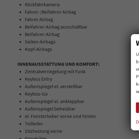
Rückfahrkamera
Fahrer-/Beifahrer Airbag
Fahrer Airbag
Beifahrer-Airbag ausschaltbar
Beifahrer-Airbag
Seiten-Airbags
Kopf-Airbags
U
b
INNENAUSSTATTUNG UND KOMFORT:
v
Zentralverriegelung mit Funk
P
Keyless Entry
k
Außenspiegel el. verstellbar
w
Keyless-Go
Außenspiegel el. anklappbar
Außenspiegel beheizbar
el. Fensterheber vorne und hinten
D
Teilleder
Sitzheizung vorne
Sportsitze