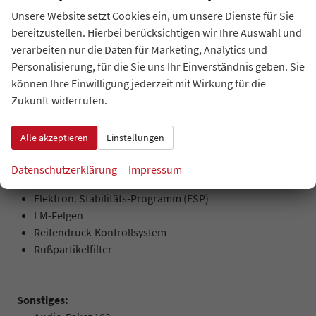
Außenspiegel elektr. verstell- und heizbar
Unsere Website setzt Cookies ein, um unsere Dienste für Sie
Blinkleuchte in Außenspiegel integriert
bereitzustellen. Hierbei berücksichtigen wir Ihre Auswahl und
Dachreling
verarbeiten nur die Daten für Marketing, Analytics und
Heckklappe Easy Lift (Pick-Up)
Personalisierung, für die Sie uns Ihr Einverständnis geben. Sie
Heckklappenentriegelung elektrisch (ohne Schloss)
können Ihre Einwilligung jederzeit mit Wirkung für die
Kotflügelverbreiterung
Zukunft widerrufen.
Verglasung hinten abgedunkelt (Privacy Glass)
Alle akzeptieren
Einstellungen
Räder & Technik:
Datenschutzerklärung
Impressum
Anti-Blockier-System (ABS)
Elektron. Stabilitäts-Programm (ESP)
LM-Felgen
Reifendruck-Kontrollsystem
Rußpartikelfilter
Sonstiges: