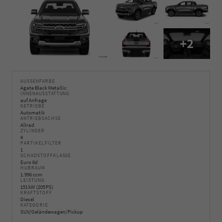
+2
AUSSENFARBE
Agate Black Metallic
INNENAUSSTATTUNG
auf Anfrage
GETRIEBE
Automatik
ANTRIEBSACHSE
Allrad
ZYLINDER
4
PARTIKELFILTER
1
SCHADSTOFFKLASSE
Euro 6d
HUBRAUM
1.996 ccm
LEISTUNG
151 kW (205 PS)
KRAFTSTOFF
Diesel
KATEGORIE
SUV/Geländewagen/Pickup