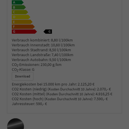
Verbrauch kombiniert:
8,80 l/100km
Verbrauch Innenstadt:
10,60 l/100km
Verbrauch Stadtrand:
8,50 l/100km
Verbrauch Landstraße:
7,40 l/100km
Verbrauch Autobahn:
9,50 l/100km
CO
-Emissionen:
230,00 g/km
2
CO
-Klasse:
G
2
Download
Energiekosten bei 15.000 km pro Jahr:
2.125,20 €
CO2 Kosten (niedrig)
:
2.070,- €
(Kosten Durchschnitt 10 Jahre)
CO2 Kosten (mittel)
:
4.916,25 €
(Kosten Durchschnitt 10 Jahre)
CO2 Kosten (hoch)
:
7.590,- €
(Kosten Durchschnitt 10 Jahre)
Jahressteuer:
590,- €