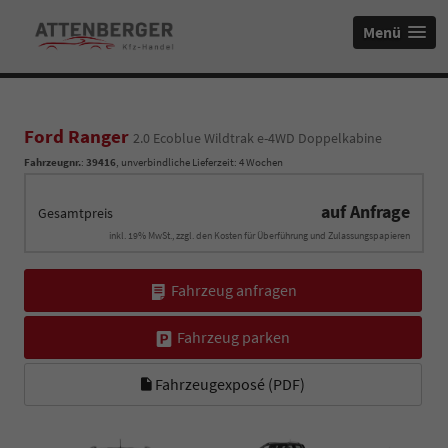
Menü
Ford Ranger
2.0 Ecoblue Wildtrak e-4WD Doppelkabine
Fahrzeugnr.
:
39416
, unverbindliche Lieferzeit:
4 Wochen
auf Anfrage
Gesamtpreis
inkl. 19% MwSt., zzgl. den Kosten für Überführung und Zulassungspapieren
Fahrzeug anfragen
Fahrzeug parken
Fahrzeugexposé (PDF)