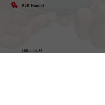
B2B-Handel
Lüfteneck 5B
94127 Neuburg
Beratung