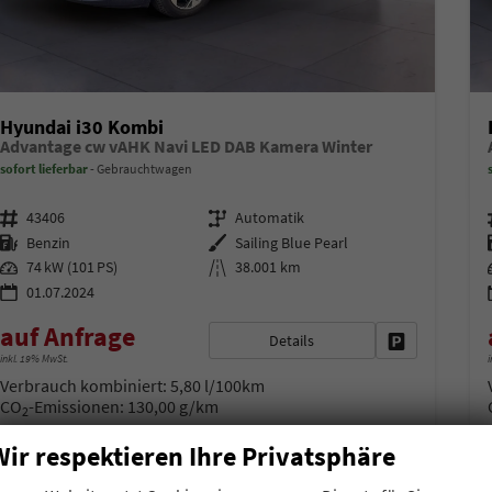
Hyundai i30 Kombi
Advantage cw vAHK Navi LED DAB Kamera Winter
sofort lieferbar
Gebrauchtwagen
Fahrzeugnr.
Getriebe
43406
Automatik
Kraftstoff
Außenfarbe
Benzin
Sailing Blue Pearl
Leistung
Kilometerstand
74 kW (101 PS)
38.001 km
01.07.2024
auf Anfrage
Details
Fahrzeug park
inkl. 19% MwSt.
i
Verbrauch kombiniert:
5,80 l/100km
CO
-Emissionen:
130,00 g/km
2
Wir respektieren Ihre Privatsphäre