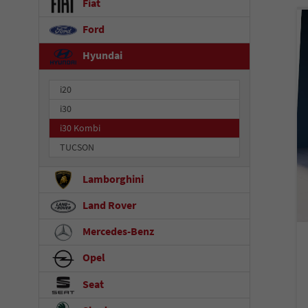
Fiat
Ford
Hyundai
i20
i30
i30 Kombi
TUCSON
Lamborghini
Land Rover
Mercedes-Benz
Opel
Seat