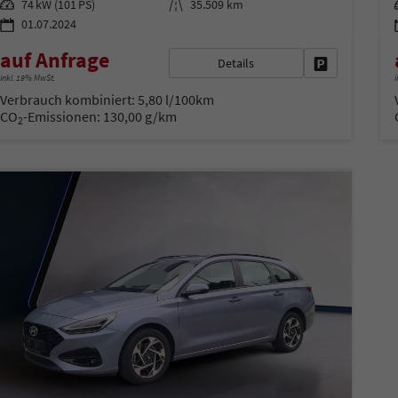
Leistung
Kilometerstand
74 kW (101 PS)
35.509 km
01.07.2024
auf Anfrage
Details
Fahrzeug park
inkl. 19% MwSt.
i
Verbrauch kombiniert:
5,80 l/100km
CO
-Emissionen:
130,00 g/km
2