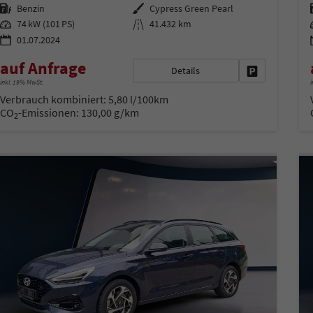
Kraftstoff
Außenfarbe
Benzin
Cypress Green Pearl
Leistung
Kilometerstand
74 kW (101 PS)
41.432 km
01.07.2024
auf Anfrage
Details
Fahrzeug park
inkl. 19% MwSt.
i
Verbrauch kombiniert:
5,80 l/100km
CO
-Emissionen:
130,00 g/km
2