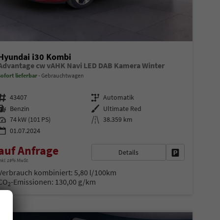
Hyundai i30 Kombi
Advantage cw vAHK Navi LED DAB Kamera Winter
sofort lieferbar
Gebrauchtwagen
Fahrzeugnr.
Getriebe
43407
Automatik
Kraftstoff
Außenfarbe
Benzin
Ultimate Red
Leistung
Kilometerstand
74 kW (101 PS)
38.359 km
01.07.2024
auf Anfrage
Details
en
Fahrzeug parke
nkl. 19% MwSt.
Verbrauch kombiniert:
5,80 l/100km
CO
-Emissionen:
130,00 g/km
2