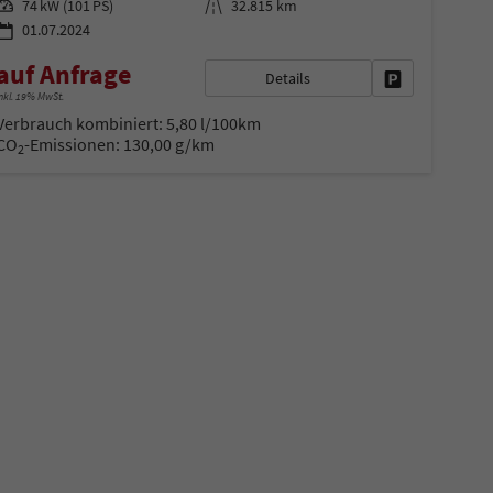
Leistung
Kilometerstand
74 kW (101 PS)
32.815 km
01.07.2024
auf Anfrage
Details
en
Fahrzeug parke
nkl. 19% MwSt.
Verbrauch kombiniert:
5,80 l/100km
CO
-Emissionen:
130,00 g/km
2