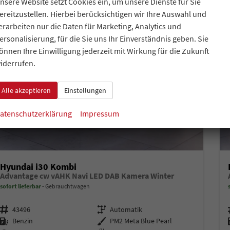
nsere Website setzt Cookies ein, um unsere Dienste für Sie
ereitzustellen. Hierbei berücksichtigen wir Ihre Auswahl und
erarbeiten nur die Daten für Marketing, Analytics und
ersonalisierung, für die Sie uns Ihr Einverständnis geben. Sie
önnen Ihre Einwilligung jederzeit mit Wirkung für die Zukunft
iderrufen.
Alle akzeptieren
Einstellungen
atenschutzerklärung
Impressum
Hyundai i30 Kombi
Advantage cw vAHK Navi LED DAB Kamera Winter
sofort lieferbar
Gebrauchtwagen
Fahrzeugnr.
Getriebe
43496
Automatik
Kraftstoff
Außenfarbe
Benzin
PM2 Meta Blue Pearl