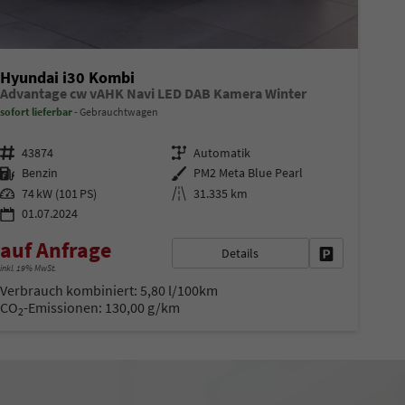
Hyundai i30 Kombi
Advantage cw vAHK Navi LED DAB Kamera Winter
sofort lieferbar
Gebrauchtwagen
Fahrzeugnr.
Getriebe
43874
Automatik
Kraftstoff
Außenfarbe
Benzin
PM2 Meta Blue Pearl
Leistung
Kilometerstand
74 kW (101 PS)
31.335 km
01.07.2024
auf Anfrage
Details
Fahrzeug park
inkl. 19% MwSt.
Verbrauch kombiniert:
5,80 l/100km
CO
-Emissionen:
130,00 g/km
2