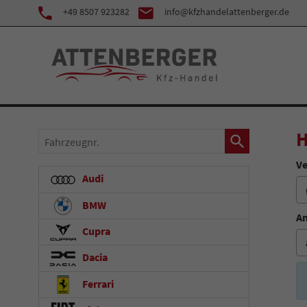
+49 8507 923282
info@kfzhandelattenberger.de
H
Fahrzeugnr.
Ve
Audi
BMW
An
Cupra
Dacia
Ferrari