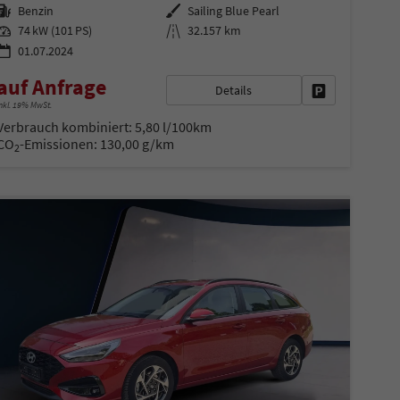
Kraftstoff
Außenfarbe
Benzin
Sailing Blue Pearl
Leistung
Kilometerstand
74 kW (101 PS)
32.157 km
01.07.2024
auf Anfrage
Details
en
Fahrzeug parke
nkl. 19% MwSt.
Verbrauch kombiniert:
5,80 l/100km
CO
-Emissionen:
130,00 g/km
2