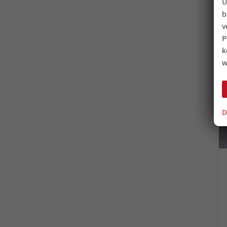
U
b
v
P
k
w
D