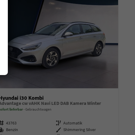
Hyundai i30 Kombi
Advantage cw vAHK Navi LED DAB Kamera Winter
sofort lieferbar
Gebrauchtwagen
Fahrzeugnr.
Getriebe
43763
Automatik
Kraftstoff
Außenfarbe
Benzin
Shimmering Silver