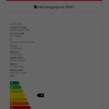
Fahrzeugexposé (PDF)
GETRIEBE
Schalt. 6-Gang
ANTRIEBSACHSE
Frontantrieb
ZYLINDER
3
SCHADSTOFFKLASSE
Euro 6
HUBRAUM
998 ccm
LEISTUNG
66 kW (90 PS)
KRAFTSTOFF
Benzin
KATEGORIE
Kleinwagen
MODELLJAHR
2027