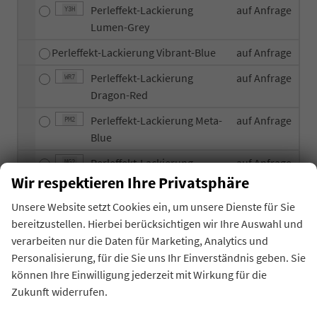
Perleffekt-Lackierung
auf Anfrage
Y3H
Lumen-Grey
Perleffekt-Lackierung Vibrant-Blue
auf Anfrage
Perleffekt-Lackierung
auf Anfrage
WR7
Dragon-Red
Perleffekt-Lackierung Meta-
auf Anfrage
PM2
Blue
Perleffekt-Lackierung
auf Anfrage
MG2
Mangrove-Green
Wir respektieren Ihre Privatsphäre
Unsere Website setzt Cookies ein, um unsere Dienste für Sie
Allgemeines
bereitzustellen. Hierbei berücksichtigen wir Ihre Auswahl und
verarbeiten nur die Daten für Marketing, Analytics und
Innen
Personalisierung, für die Sie uns Ihr Einverständnis geben. Sie
können Ihre Einwilligung jederzeit mit Wirkung für die
Infotainment & Kommunikation
Zukunft widerrufen.
Sicherheit & Assistenz