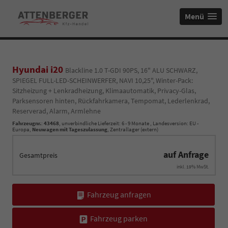
Menü
Hyundai i20
Blackline 1.0 T-GDI 90PS, 16" ALU SCHWARZ,
SPIEGEL FULL-LED-SCHEINWERFER, NAVI 10,25", Winter-Pack:
Sitzheizung + Lenkradheizung, Klimaautomatik, Privacy-Glas,
Parksensoren hinten, Rückfahrkamera, Tempomat, Lederlenkrad,
Reserverad, Alarm, Armlehne
Fahrzeugnr.
:
43468
, unverbindliche Lieferzeit: 6 - 9 Monate , Landesversion: EU -
Europa,
Neuwagen mit Tageszulassung
, Zentrallager (extern)
auf Anfrage
Gesamtpreis
inkl. 19% MwSt.
Fahrzeug anfragen
Fahrzeug parken