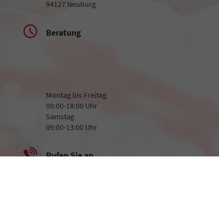
94127 Neuburg
Beratung
Montag bis Freitag
09:00-18:00 Uhr
Samstag
09:00-13:00 Uhr
Rufen Sie an
+49 8507 923282