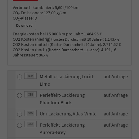
Verbrauch kombiniert:
5,60 l/100km
CO
-Emissionen:
127,00 g/km
2
CO
-Klasse:
D
2
Download
Energiekosten bei 15.000 km pro Jahr:
1.464,96 €
CO2 Kosten (niedrig)
:
1.143,- €
(Kosten Durchschnitt 10 Jahre)
CO2 Kosten (mittel)
:
2.714,62 €
(Kosten Durchschnitt 10 Jahre)
CO2 Kosten (hoch)
:
4.191,- €
(Kosten Durchschnitt 10 Jahre)
Jahressteuer:
86,- €
Metallic-Lackierung Lucid-
auf Anfrage
N6M
Lime
Perleffekt-Lackierung
auf Anfrage
X5B
Phantom-Black
Uni-Lackierung Atlas-White
auf Anfrage
SAW
Perleffekt-Lackierung
auf Anfrage
A7G
Aurora-Grey