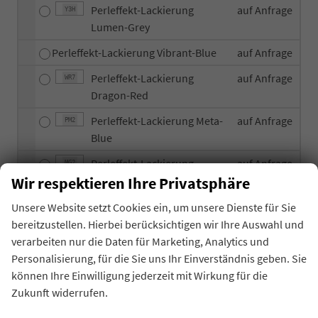
Perleffekt-Lackierung
auf Anfrage
Y3H
Lumen-Grey
Perleffekt-Lackierung Vibrant-Blue
auf Anfrage
Perleffekt-Lackierung
auf Anfrage
WR7
Dragon-Red
Perleffekt-Lackierung Meta-
auf Anfrage
PM2
Blue
Perleffekt-Lackierung
auf Anfrage
MG2
Mangrove-Green
Wir respektieren Ihre Privatsphäre
Unsere Website setzt Cookies ein, um unsere Dienste für Sie
Allgemeines
bereitzustellen. Hierbei berücksichtigen wir Ihre Auswahl und
verarbeiten nur die Daten für Marketing, Analytics und
Innen
Personalisierung, für die Sie uns Ihr Einverständnis geben. Sie
können Ihre Einwilligung jederzeit mit Wirkung für die
Infotainment & Kommunikation
Zukunft widerrufen.
Sicherheit & Assistenz