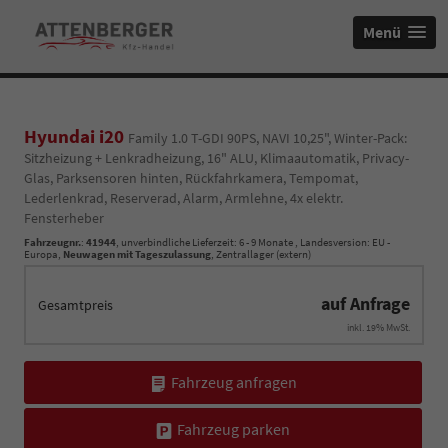
Menü
Hyundai i20
Family 1.0 T-GDI 90PS, NAVI 10,25", Winter-Pack:
Sitzheizung + Lenkradheizung, 16" ALU, Klimaautomatik, Privacy-
Glas, Parksensoren hinten, Rückfahrkamera, Tempomat,
Lederlenkrad, Reserverad, Alarm, Armlehne, 4x elektr.
Fensterheber
Fahrzeugnr.
:
41944
, unverbindliche Lieferzeit: 6 - 9 Monate , Landesversion: EU -
Europa,
Neuwagen mit Tageszulassung
, Zentrallager (extern)
auf Anfrage
Gesamtpreis
inkl. 19% MwSt.
Fahrzeug anfragen
Fahrzeug parken