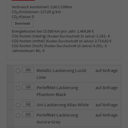
Verbrauch kombiniert:
5,60 l/100km
CO
-Emissionen:
127,00 g/km
2
CO
-Klasse:
D
2
Download
Energiekosten bei 15.000 km pro Jahr:
1.464,96 €
CO2 Kosten (niedrig)
:
1.143,- €
(Kosten Durchschnitt 10 Jahre)
CO2 Kosten (mittel)
:
2.714,62 €
(Kosten Durchschnitt 10 Jahre)
CO2 Kosten (hoch)
:
4.191,- €
(Kosten Durchschnitt 10 Jahre)
Jahressteuer:
86,- €
Metallic-Lackierung Lucid-
auf Anfrage
N6M
Lime
Perleffekt-Lackierung
auf Anfrage
X5B
Phantom-Black
Uni-Lackierung Atlas-White
auf Anfrage
SAW
Perleffekt-Lackierung
auf Anfrage
A7G
Aurora-Grey