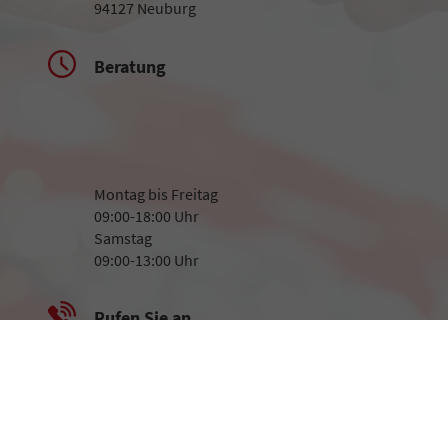
94127 Neuburg
Beratung
Montag bis Freitag
09:00-18:00 Uhr
Samstag
09:00-13:00 Uhr
Rufen Sie an
+49 8507 923282