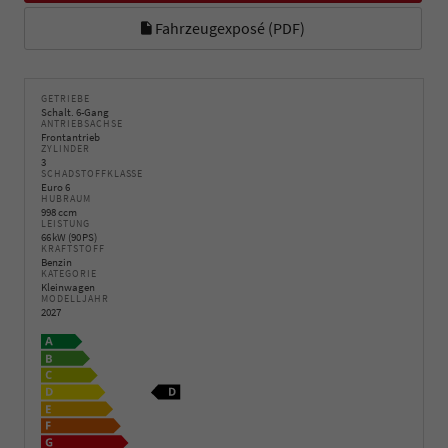
Fahrzeugexposé (PDF)
GETRIEBE
Schalt. 6-Gang
ANTRIEBSACHSE
Frontantrieb
ZYLINDER
3
SCHADSTOFFKLASSE
Euro 6
HUBRAUM
998 ccm
LEISTUNG
66 kW (90 PS)
KRAFTSTOFF
Benzin
KATEGORIE
Kleinwagen
MODELLJAHR
2027