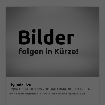
Hyundai i20
Style 1.0 T-GDI 90PS 7DCT/AUTOMATIK, FULL-LED-Scheinwerfer, NAVI 10,25", Sitzheizung, 17" ALU, SmartKey, Induktives Laden, Klimaautomatik, Privacy-Glas, Parksensoren hinten, Rückfahrkamera, Tempomat, Beheiztes Lederlenkrad, Reserverad, Alarm, Armlehne
unverbindliche Lieferzeit: 6 - 9 Monate
Neuwagen mit Tageszulassung
Fahrzeugnr.
Getriebe