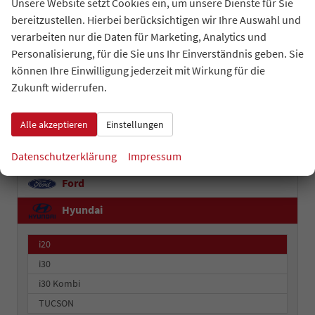
Unsere Website setzt Cookies ein, um unsere Dienste für Sie
bereitzustellen. Hierbei berücksichtigen wir Ihre Auswahl und
Audi
verarbeiten nur die Daten für Marketing, Analytics und
BMW
Personalisierung, für die Sie uns Ihr Einverständnis geben. Sie
können Ihre Einwilligung jederzeit mit Wirkung für die
Cupra
Zukunft widerrufen.
Dacia
Alle akzeptieren
Einstellungen
Ferrari
Fiat
Datenschutzerklärung
Impressum
Ford
Hyundai
i20
i30
i30 Kombi
TUCSON