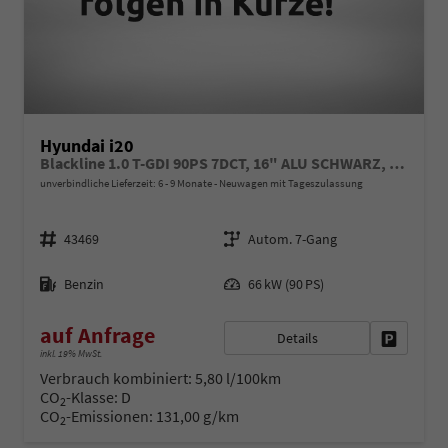
Hyundai i20
Blackline 1.0 T-GDI 90PS 7DCT, 16" ALU SCHWARZ, SPIEGEL FULL-LED-SCHEINWERFER, NAVI 10,25", Winter-Pack: Sitzheizung + Lenkradheizung, Klimaautomatik, Privacy-Glas, Parksensoren hinten, Rückfahrkamera, Tempomat, Lederlenkrad, Reserverad, Alarm, Armlehne
unverbindliche Lieferzeit: 6 - 9 Monate
Neuwagen mit Tageszulassung
Fahrzeugnr.
Getriebe
43469
Autom. 7-Gang
Kraftstoff
Leistung
Benzin
66 kW (90 PS)
auf Anfrage
Details
Fahrzeug 
inkl. 19% MwSt.
Verbrauch kombiniert:
5,80 l/100km
CO
-Klasse:
D
2
CO
-Emissionen:
131,00 g/km
2