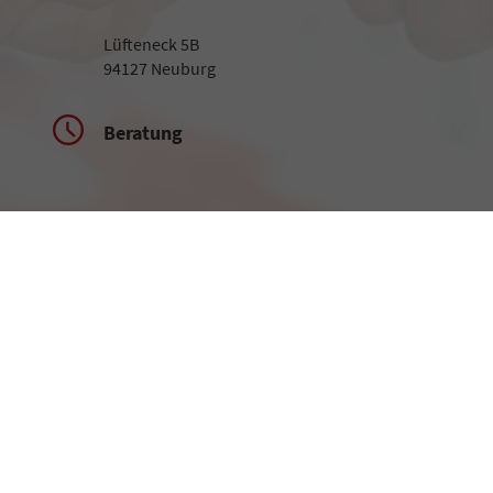
Lüfteneck 5B
94127 Neuburg
Beratung
Montag bis Freitag
09:00-18:00 Uhr
Samstag
09:00-13:00 Uhr
Rufen Sie an