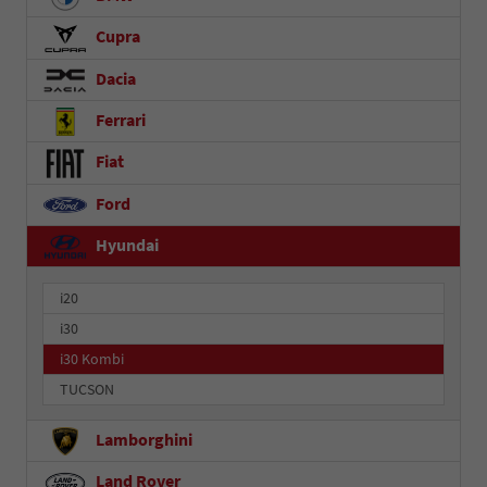
Cupra
Dacia
Ferrari
Fiat
Ford
Hyundai
i20
i30
i30 Kombi
TUCSON
Lamborghini
Land Rover