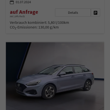
01.07.2024
auf Anfrage
Details
Fahrzeug 
inkl. 19% MwSt.
Verbrauch kombiniert:
5,80 l/100km
CO
-Emissionen:
130,00 g/km
2