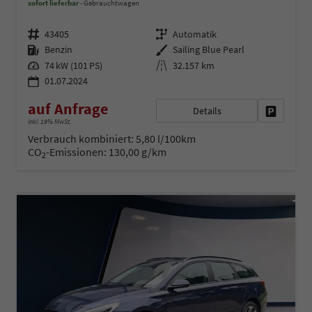
sofort lieferbar
Gebrauchtwagen
Fahrzeugnr.
Getriebe
43405
Automatik
Kraftstoff
Außenfarbe
Benzin
Sailing Blue Pearl
Leistung
Kilometerstand
74 kW (101 PS)
32.157 km
01.07.2024
auf Anfrage
Details
Fahrzeug 
inkl. 19% MwSt.
Verbrauch kombiniert:
5,80 l/100km
CO
-Emissionen:
130,00 g/km
2