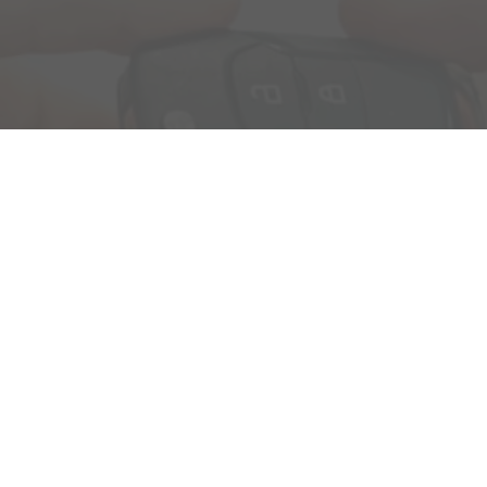
B2B-Handel
Lüfteneck 5B