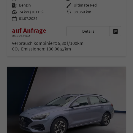
Kraftstoff
Außenfarbe
Benzin
Ultimate Red
Leistung
Kilometerstand
74 kW (101 PS)
38.359 km
01.07.2024
auf Anfrage
Details
Fahrzeug 
inkl. 19% MwSt.
Verbrauch kombiniert:
5,80 l/100km
CO
-Emissionen:
130,00 g/km
2