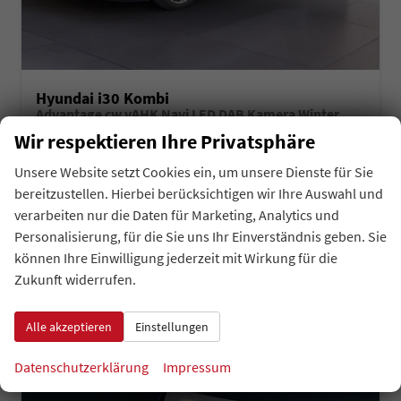
Hyundai i30 Kombi
Advantage cw vAHK Navi LED DAB Kamera Winter
sofort lieferbar
Gebrauchtwagen
Wir respektieren Ihre Privatsphäre
Unsere Website setzt Cookies ein, um unsere Dienste für Sie
Fahrzeugnr.
Getriebe
43496
Automatik
Kraftstoff
Außenfarbe
Benzin
PM2 Meta Blue Pearl
bereitzustellen. Hierbei berücksichtigen wir Ihre Auswahl und
Leistung
Kilometerstand
74 kW (101 PS)
35.509 km
verarbeiten nur die Daten für Marketing, Analytics und
01.07.2024
Personalisierung, für die Sie uns Ihr Einverständnis geben. Sie
können Ihre Einwilligung jederzeit mit Wirkung für die
auf Anfrage
Details
Fahrzeug 
Zukunft widerrufen.
inkl. 19% MwSt.
Verbrauch kombiniert:
5,80 l/100km
CO
-Emissionen:
130,00 g/km
Alle akzeptieren
Einstellungen
2
Datenschutzerklärung
Impressum