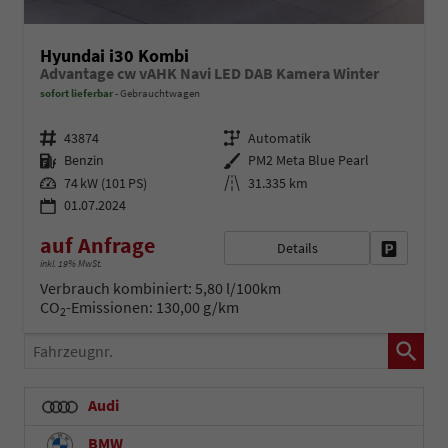
Hyundai i30 Kombi
Advantage cw vAHK Navi LED DAB Kamera Winter
sofort lieferbar
Gebrauchtwagen
Fahrzeugnr.
Getriebe
43874
Automatik
Kraftstoff
Außenfarbe
Benzin
PM2 Meta Blue Pearl
Leistung
Kilometerstand
74 kW (101 PS)
31.335 km
01.07.2024
auf Anfrage
Details
Fahrzeug 
inkl. 19% MwSt.
Verbrauch kombiniert:
5,80 l/100km
CO
-Emissionen:
130,00 g/km
2
Fahrzeugnr.
Audi
BMW