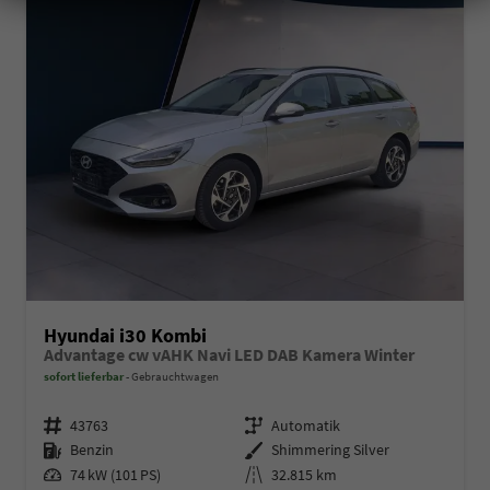
Hyundai i30 Kombi
Advantage cw vAHK Navi LED DAB Kamera Winter
sofort lieferbar
Gebrauchtwagen
Fahrzeugnr.
Getriebe
43763
Automatik
Kraftstoff
Außenfarbe
Benzin
Shimmering Silver
Leistung
Kilometerstand
74 kW (101 PS)
32.815 km