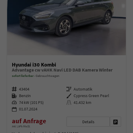
Hyundai i30 Kombi
Advantage cw vAHK Navi LED DAB Kamera Winter
sofort lieferbar
Gebrauchtwagen
Fahrzeugnr.
Getriebe
43404
Automatik
Kraftstoff
Außenfarbe
Benzin
Cypress Green Pearl
Leistung
Kilometerstand
74 kW (101 PS)
41.432 km
01.07.2024
auf Anfrage
Details
Fahrzeug 
inkl. 19% MwSt.