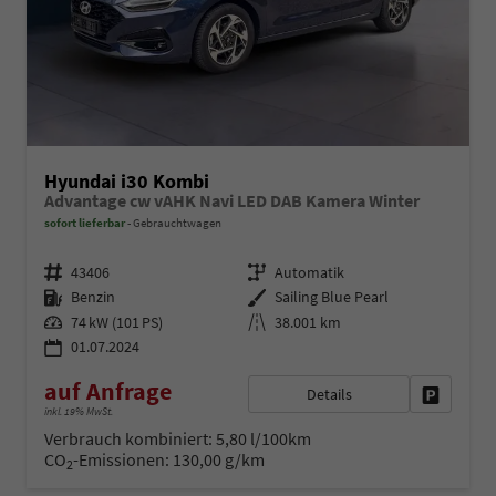
Hyundai i30 Kombi
Advantage cw vAHK Navi LED DAB Kamera Winter
sofort lieferbar
Gebrauchtwagen
Fahrzeugnr.
Getriebe
43406
Automatik
Kraftstoff
Außenfarbe
Benzin
Sailing Blue Pearl
Leistung
Kilometerstand
74 kW (101 PS)
38.001 km
01.07.2024
auf Anfrage
Details
Fahrzeug 
inkl. 19% MwSt.
Verbrauch kombiniert:
5,80 l/100km
CO
-Emissionen:
130,00 g/km
2