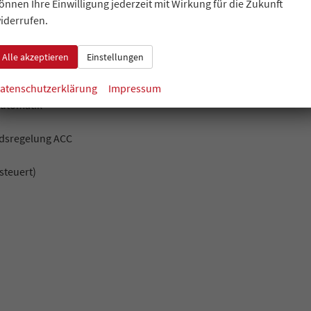
önnen Ihre Einwilligung jederzeit mit Wirkung für die Zukunft
oss Traffic)
iderrufen.
ischem Notruf (ERA GLONASS / eCall)
eitert (Geschwindigkeits-Regel-/Begrenzeranlage)
Alle akzeptieren
Einstellungen
S, Lane Keep Assist System)
atenschutzerklärung
Impressum
Automatik
ndsregelung ACC
steuert)