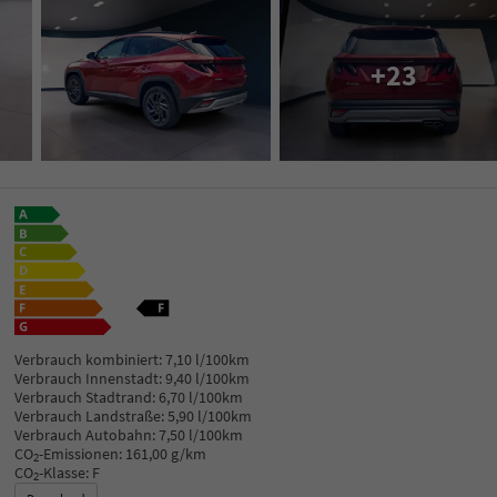
+23
Verbrauch kombiniert:
7,10 l/100km
Verbrauch Innenstadt:
9,40 l/100km
Verbrauch Stadtrand:
6,70 l/100km
Verbrauch Landstraße:
5,90 l/100km
Verbrauch Autobahn:
7,50 l/100km
CO
-Emissionen:
161,00 g/km
2
CO
-Klasse:
F
2