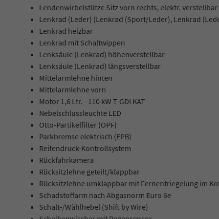
Lendenwirbelstütze Sitz vorn rechts, elektr. verstellbar
Lenkrad (Leder) (Lenkrad (Sport/Leder), Lenkrad (Leder
Lenkrad heizbar
Lenkrad mit Schaltwippen
Lenksäule (Lenkrad) höhenverstellbar
Lenksäule (Lenkrad) längsverstellbar
Mittelarmlehne hinten
Mittelarmlehne vorn
Motor 1,6 Ltr. - 110 kW T-GDI KAT
Nebelschlussleuchte LED
Otto-Partikelfilter (OPF)
Parkbremse elektrisch (EPB)
Reifendruck-Kontrollsystem
Rückfahrkamera
Rücksitzlehne geteilt/klappbar
Rücksitzlehne umklappbar mit Fernentriegelung im Ko
Schadstoffarm nach Abgasnorm Euro 6e
Schalt-/Wählhebel (Shift by Wire)
Scheibenwischer mit Regensensor