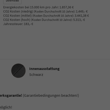
Download
Energiekosten bei 15.000 km pro Jahr:
1.857,36 €
CO2 Kosten (niedrig)
:
1.449,- €
(Kosten Durchschnitt 10 Jahre)
CO2 Kosten (mittel)
:
3.441,38 €
(Kosten Durchschnitt 10 Jahre)
CO2 Kosten (hoch)
:
5.313,- €
(Kosten Durchschnitt 10 Jahre)
Jahressteuer:
183,- €
Innenausstattung
Innenausstattung
Schwarz
erksgarantie!
(Garantiebedingungen beachten!)
möglich!