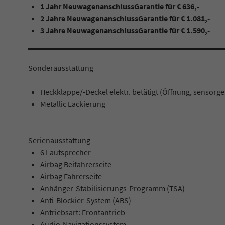
1 Jahr NeuwagenanschlussGarantie für € 636,-
2 Jahre
NeuwagenanschlussGarantie für € 1.081,-
3 Jahre NeuwagenanschlussGarantie für € 1.590,-
Sonderausstattung
Heckklappe/-Deckel elektr. betätigt (Öffnung, sensorge
Metallic Lackierung
Serienausstattung
6 Lautsprecher
Airbag Beifahrerseite
Airbag Fahrerseite
Anhänger-Stabilisierungs-Programm (TSA)
Anti-Blockier-System (ABS)
Antriebsart: Frontantrieb
Audio-Navigationssystem