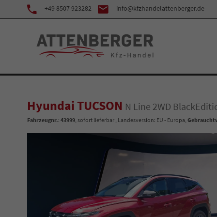
+49 8507 923282
info@kfzhandelattenberger.de
Hyundai TUCSON
N Line 2WD BlackEdit
Fahrzeugnr.
:
43999
,
sofort lieferbar
, Landesversion: EU - Europa,
Gebraucht