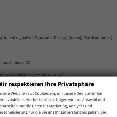
nstrument digital mit Panorama-Display (Curved), Bordcomputer )
Cabin Camera, ICC)
l. Frontkollisionswarnung (FCA 1.5)
Wir respektieren Ihre Privatsphäre
nsere Website setzt Cookies ein, um unsere Dienste für Sie
nparkhilfe hinten )
ereitzustellen. Hierbei berücksichtigen wir Ihre Auswahl und
erarbeiten nur die Daten für Marketing, Analytics und
ersonalisierung, für die Sie uns Ihr Einverständnis geben. Sie
lision Brake)