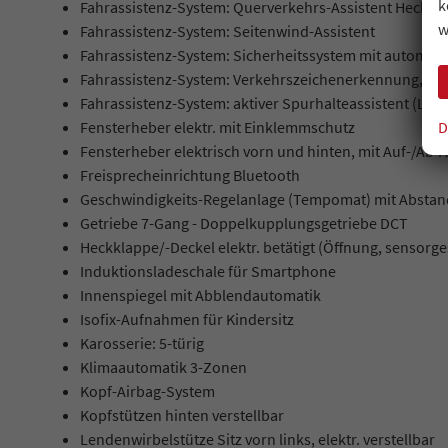
k
Fahrassistenz-System: Querverkehrs-Assistent Heck (Cr
w
Fahrassistenz-System: Seitenwind-Assistent
Fahrassistenz-System: Sicherheitssystem mit automat
Fahrassistenz-System: Verkehrszeichenerkennung, erw
Fahrassistenz-System: aktiver Spurhalteassistent (LKA
D
Fensterheber elektr. mit Einklemmschutz
Fensterheber elektrisch vorn und hinten, mit Auf-/Ab-
Freisprecheinrichtung Bluetooth
Geschwindigkeits-Regelanlage (Tempomat) mit Absta
Getriebe 7-Gang - Doppelkupplungsgetriebe DCT
Heckklappe/-Deckel elektr. betätigt (Öffnung, sensorge
Induktionsladeschale für Smartphone
Innenspiegel mit Abblendautomatik
Isofix-Aufnahmen für Kindersitz
Karosserie: 5-türig
Klimaautomatik 3-Zonen
Kopf-Airbag-System
Kopfstützen hinten verstellbar
Lendenwirbelstütze Sitz vorn links, elektr. verstellbar