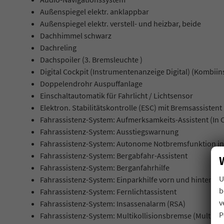
Außenspiegel elektr. anklappbar
Außenspiegel elektr. verstell- und heizbar, beide
Dachhimmel schwarz
Dachreling
Dachspoiler (3. Bremsleuchte )
Digital Cockpit (Instrumentenanzeige Digital) (Kombii
Doppelendrohr Auspuffanlage
Einschaltautomatik für Fahrlicht / Lichtsensor
Elektron. Stabilitätskontrolle (ESC) mit Bremsassistent
Fahrassistenz-System: Aufmerksamkeits-Assistent (In 
Fahrassistenz-System: Ausstiegswarnung
Fahrassistenz-System: Autonome Notbremsfunktion ink
Fahrassistenz-System: Bergabfahr-Assistent
Fahrassistenz-System: Berganfahrhilfe
U
Fahrassistenz-System: Einparkhilfe vorn und hinten (Ei
b
Fahrassistenz-System: Fernlichtassistent
v
Fahrassistenz-System: Insassenalarm (RSA)
P
Fahrassistenz-System: Multikollisionsbremse (Multi Col