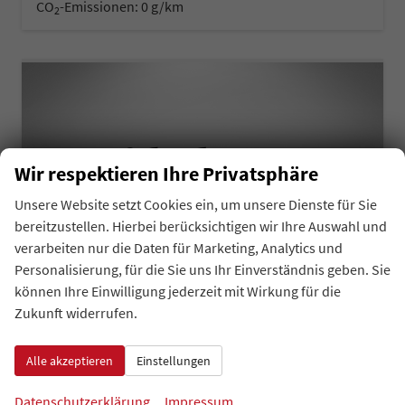
CO
-Emissionen:
0 g/km
2
Wir respektieren Ihre Privatsphäre
Unsere Website setzt Cookies ein, um unsere Dienste für Sie
bereitzustellen. Hierbei berücksichtigen wir Ihre Auswahl und
verarbeiten nur die Daten für Marketing, Analytics und
Personalisierung, für die Sie uns Ihr Einverständnis geben. Sie
können Ihre Einwilligung jederzeit mit Wirkung für die
Zukunft widerrufen.
Skoda Elroq
Alle akzeptieren
Einstellungen
Sportline 20" Alufelgen, 2-Zonen-Climatronic, Sitzheizung, Parksensoren vorn/hinten, Rückfahrkamera, SunSet, Infotainment 13" + NAVIGATION, Beheizbares M-Lederlenkrad, Alarm, Dachreling
unverbindliche Lieferzeit: 4-5 Monate
Neuwagen mit Kurzzeitzulassung
Datenschutzerklärung
Impressum