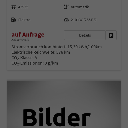
Fahrzeugnr.
Getriebe
43935
Automatik
Kraftstoff
Leistung
Elektro
210 kW (286 PS)
auf Anfrage
Details
Fahrzeug 
inkl. 19% MwSt.
Stromverbrauch kombiniert:
15,30 kWh/100km
Elektrische Reichweite:
576 km
CO
-Klasse:
A
2
CO
-Emissionen:
0 g/km
2