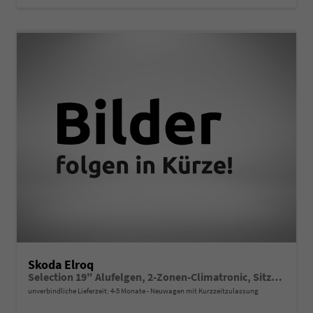
Skoda Elroq
Selection 19" Alufelgen, 2-Zonen-Climatronic, Sitzheizung, KESSY Full, Parksensoren vorn/hinten, Rückfahrkamera, SunSet, Infotainment 13" + NAVIGATION, Beheizbares M-Lederlenkrad, Alarm, Dachreling
unverbindliche Lieferzeit: 4-5 Monate
Neuwagen mit Kurzzeitzulassung