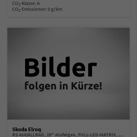
CO
-Klasse:
A
2
CO
-Emissionen:
0 g/km
2
Skoda Elroq
RS 4x4/ALLRAD, 20" Alufelgen, FULL-LED-MATRIX, Elektr. Fahrersitz mit Memory/Massage, 2-Zonen-Climatronic, Sitzheizung, Parksensoren vorn/hinten, Rückfahrkamera, SunSet, Infotainment 13" + NAVIGATION, Beheizbares M-Lederlenkrad, Alarm, Dachreling