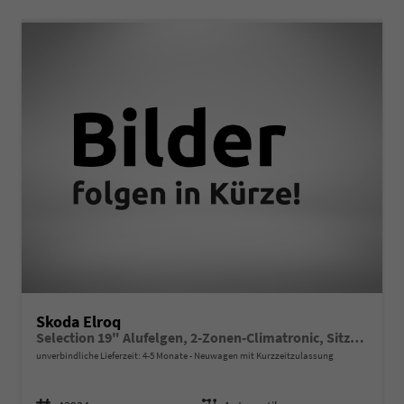
Skoda Elroq
Selection 19" Alufelgen, 2-Zonen-Climatronic, Sitzheizung, Parksensoren vorn/hinten, Rückfahrkamera, SunSet, Infotainment 13" + NAVIGATION, Beheizbares M-Lederlenkrad, Alarm, Dachreling
unverbindliche Lieferzeit: 4-5 Monate
Neuwagen mit Kurzzeitzulassung
Fahrzeugnr.
Getriebe