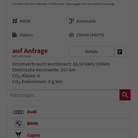
unverbindliche Lieferzeit: 4-5 Monate
Neuwagen mit Kurzzeitzulassung
Fahrzeugnr.
Getriebe
43939
Automatik
Kraftstoff
Leistung
Elektro
250 kW (340 PS)
auf Anfrage
Details
Fahrzeug 
inkl. 19% MwSt.
Stromverbrauch kombiniert:
16,10 kWh/100km
Elektrische Reichweite:
557 km
CO
-Klasse:
A
2
CO
-Emissionen:
0 g/km
2
Fahrzeugnr.
Audi
BMW
Cupra