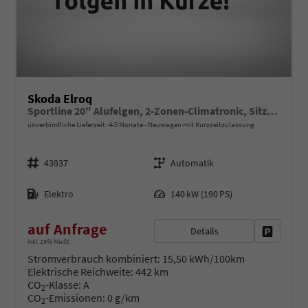
Skoda Elroq
Sportline 20" Alufelgen, 2-Zonen-Climatronic, Sitzheizung, Parksensoren vorn/hinten, Rückfahrkamera, SunSet, Infotainment 13" + NAVIGATION, Beheizbares M-Lederlenkrad, Alarm, Dachreling
unverbindliche Lieferzeit: 4-5 Monate
Neuwagen mit Kurzzeitzulassung
Fahrzeugnr.
Getriebe
43937
Automatik
Kraftstoff
Leistung
Elektro
140 kW (190 PS)
auf Anfrage
Details
Fahrzeug 
inkl. 19% MwSt.
Stromverbrauch kombiniert:
15,50 kWh/100km
Elektrische Reichweite:
442 km
CO
-Klasse:
A
2
CO
-Emissionen:
0 g/km
2