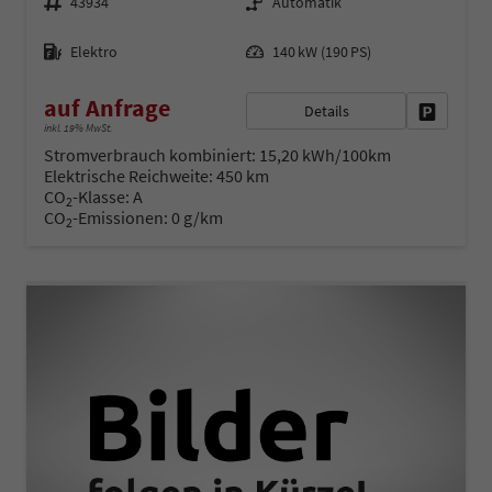
43934
Automatik
Kraftstoff
Leistung
Elektro
140 kW (190 PS)
auf Anfrage
Details
Fahrzeug 
inkl. 19% MwSt.
Stromverbrauch kombiniert:
15,20 kWh/100km
Elektrische Reichweite:
450 km
CO
-Klasse:
A
2
CO
-Emissionen:
0 g/km
2