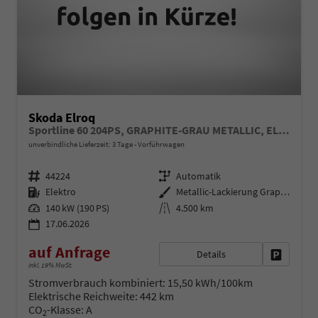
Skoda Elroq
Sportline 60 204PS, GRAPHITE-GRAU METALLIC, ELEKTR. HECKKLAPPE, MATRIX-LED, BEH. FRONTSCHEIBE, SITZHEIZUNG V/H, 3Z-CLIMATRONIC, KESSY+ALARM, 20" ALU, SEITENAIRBAGS HINTEN, PARKSENSOREN RÜCKFAHRKAMERA, NAVIGATION, SUNSET, TRAVEL ASSIST
unverbindliche Lieferzeit:
3 Tage
Vorführwagen
Fahrzeugnr.
Getriebe
44224
Automatik
Kraftstoff
Außenfarbe
Elektro
Metallic-Lackierung Graphit-Grau
Leistung
Kilometerstand
140 kW (190 PS)
4.500 km
17.06.2026
auf Anfrage
Details
Fahrzeug 
inkl. 19% MwSt.
Stromverbrauch kombiniert:
15,50 kWh/100km
Elektrische Reichweite:
442 km
CO
-Klasse:
A
2