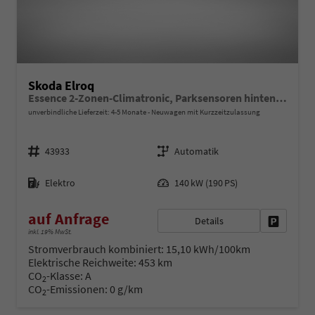
Skoda Elroq
Essence 2-Zonen-Climatronic, Parksensoren hinten, Rückfahrkamera, SunSet, Infotainment 13" + Smartlink, M-Lederlenkrad, Alarm, Dachreling
unverbindliche Lieferzeit: 4-5 Monate
Neuwagen mit Kurzzeitzulassung
Fahrzeugnr.
Getriebe
43933
Automatik
Kraftstoff
Leistung
Elektro
140 kW (190 PS)
auf Anfrage
Details
Fahrzeug 
inkl. 19% MwSt.
Stromverbrauch kombiniert:
15,10 kWh/100km
Elektrische Reichweite:
453 km
CO
-Klasse:
A
2
CO
-Emissionen:
0 g/km
2