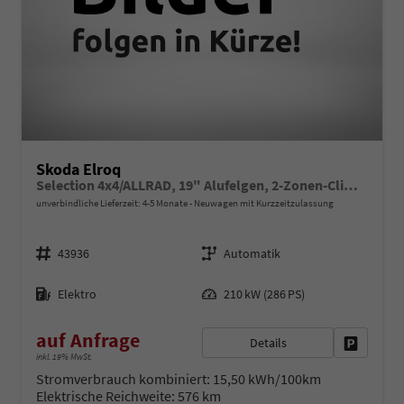
Skoda Elroq
Selection 4x4/ALLRAD, 19" Alufelgen, 2-Zonen-Climatronic, Sitzheizung, KESSY Full, Parksensoren vorn/hinten, Rückfahrkamera, SunSet, Infotainment 13" + NAVIGATION, Beheizbares M-Lederlenkrad, Alarm, Dachreling
unverbindliche Lieferzeit: 4-5 Monate
Neuwagen mit Kurzzeitzulassung
Fahrzeugnr.
Getriebe
43936
Automatik
Kraftstoff
Leistung
Elektro
210 kW (286 PS)
auf Anfrage
Details
Fahrzeug 
inkl. 19% MwSt.
Stromverbrauch kombiniert:
15,50 kWh/100km
Elektrische Reichweite:
576 km