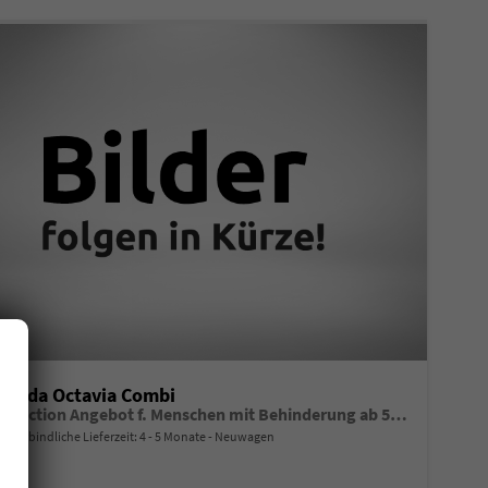
Skoda Octavia Combi
Selection Angebot f. Menschen mit Behinderung ab 50 %! 1.5 TSI Mild-Hybrid 115PS DSG/AUTOMATIK, 16" Alufelgen, Climatronic, LED-Scheinwerfer, Parksensoren hinten, Radio 10" + Wireless Smartlink, Tempomat, Multifunktions-Lederlenkrad, Dachreling
unverbindliche Lieferzeit: 4 - 5 Monate
Neuwagen
Fahrzeugnr.
Getriebe