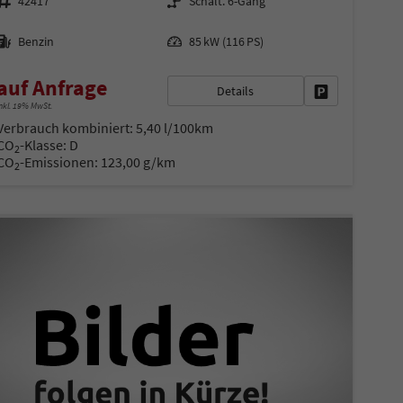
42417
Schalt. 6-Gang
Kraftstoff
Leistung
Benzin
85 kW (116 PS)
auf Anfrage
Details
en
Fahrzeug parke
nkl. 19% MwSt.
Verbrauch kombiniert:
5,40 l/100km
CO
-Klasse:
D
2
CO
-Emissionen:
123,00 g/km
2