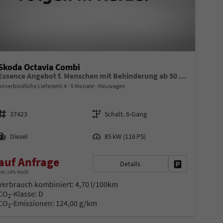
Skoda Octavia Combi
Essence Angebot f. Menschen mit Behinderung ab 50 %! 2.0 TDI 115PS, 2-Zonen-Climatronic, Parksensoren hinten, Radio 10"/Bluetooth/DAB, Tempomat, LED-Scheinwerfer, M-Lederlenkrad, Dachreling, 8x Airbags
unverbindliche Lieferzeit: 4 - 5 Monate
Neuwagen
Fahrzeugnr.
Getriebe
37423
Schalt. 6-Gang
Kraftstoff
Leistung
Diesel
85 kW (116 PS)
auf Anfrage
Details
en
Fahrzeug parke
nkl. 19% MwSt.
Verbrauch kombiniert:
4,70 l/100km
CO
-Klasse:
D
2
CO
-Emissionen:
124,00 g/km
2