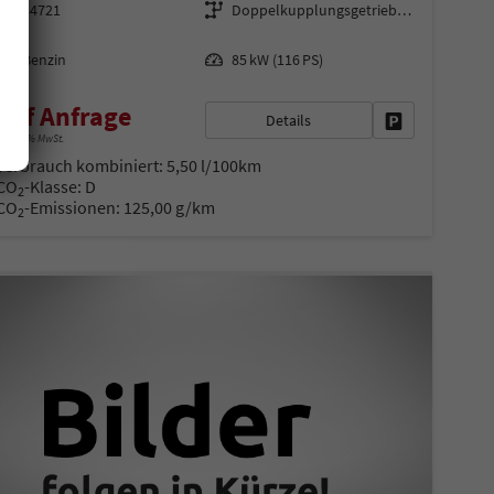
34721
Doppelkupplungsgetriebe (DSG)
Kraftstoff
Leistung
Benzin
85 kW (116 PS)
auf Anfrage
Details
en
Fahrzeug parke
nkl. 19% MwSt.
Verbrauch kombiniert:
5,50 l/100km
CO
-Klasse:
D
2
CO
-Emissionen:
125,00 g/km
2