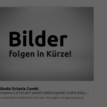
Skoda Octavia Combi
Essence 1.5 TSI ACT mHEV (Mild-Hybrid) 115PS DSG/AUTOMATIK, 5 JAHRE GARANTIE, Climatronic, Parksensoren hinten, Sitzheizung, LED-Scheinwerfer, Radio 10" + Wireless Smartlink, Tempomat, Lederlenkrad, Dachreling
unverbindliche Lieferzeit: 4-5 Monate
Neuwagen mit Tageszulassung