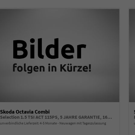
Skoda Octavia Combi
Selection 1.5 TSI ACT 115PS, 5 JAHRE GARANTIE, 16" ALUFELGEN, Climatronic, Parksensoren vo/hi, Rückfahrkamera, Virtual Cockpit 10", Sitzheizung, LED-Scheinwerfer, Radio 10" + Wireless Smartlink, Tempomat, Lederlenkrad, Dachreling
unverbindliche Lieferzeit: 4-5 Monate
Neuwagen mit Tageszulassung