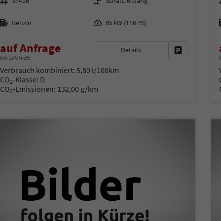
37416
Schalt. 6-Gang
Kraftstoff
Leistung
Benzin
85 kW (116 PS)
auf Anfrage
Details
Fahrzeug park
inkl. 19% MwSt.
i
Verbrauch kombiniert:
5,80 l/100km
CO
-Klasse:
D
2
CO
-Emissionen:
132,00 g/km
2