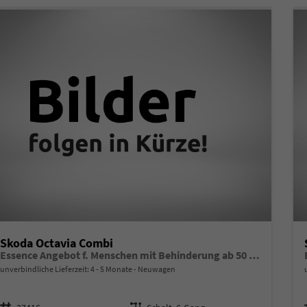
Skoda Octavia Combi
Essence Angebot f. Menschen mit Behinderung ab 50 %! 1.5 TSI 115PS, 2-Zonen-Climatronic, Parksensoren hinten, Radio 10"/Bluetooth/DAB, Tempomat, LED-Scheinwerfer, M-Lederlenkrad, Dachreling, 8x Airbags
unverbindliche Lieferzeit: 4 - 5 Monate
Neuwagen
Fahrzeugnr.
Getriebe