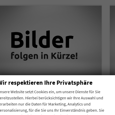
Wir respektieren Ihre Privatsphäre
nsere Website setzt Cookies ein, um unsere Dienste für Sie
Skoda Octavia Combi
Essence Angebot f. Menschen mit Behinderung ab 50 %! 1.5 TSI 150PS, 2-Zonen-Climatronic, Parksensoren hinten, Radio 10"/Bluetooth/DAB, Tempomat, LED-Scheinwerfer, M-Lederlenkrad, Dachreling, 8x Airbags
ereitzustellen. Hierbei berücksichtigen wir Ihre Auswahl und
unverbindliche Lieferzeit: 4 - 5 Monate
Neuwagen
erarbeiten nur die Daten für Marketing, Analytics und
ersonalisierung, für die Sie uns Ihr Einverständnis geben. Sie
Fahrzeugnr.
Getriebe