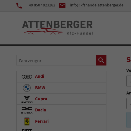
+49 8507 923282
info@kfzhandelattenberger.de
S
Fahrzeugnr.
Ve
Audi
BMW
An
Cupra
Dacia
Ferrari