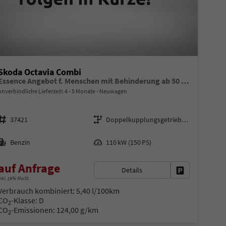
Skoda Octavia Combi
Essence Angebot f. Menschen mit Behinderung ab 50 %! 1.5 TSI Mild-Hybrid 150PS DSG/AUTOMATIK, 2-Zonen-Climatronic, Parksensoren hinten, Radio 10"/Bluetooth/DAB, Tempomat, LED-Scheinwerfer, M-Lederlenkrad, Dachreling, 8x Airbags
unverbindliche Lieferzeit: 4 - 5 Monate
Neuwagen
Fahrzeugnr.
Getriebe
37421
Doppelkupplungsgetriebe (DSG)
Kraftstoff
Leistung
Benzin
110 kW (150 PS)
auf Anfrage
Details
en
Fahrzeug parke
nkl. 19% MwSt.
Verbrauch kombiniert:
5,40 l/100km
CO
-Klasse:
D
2
CO
-Emissionen:
124,00 g/km
2