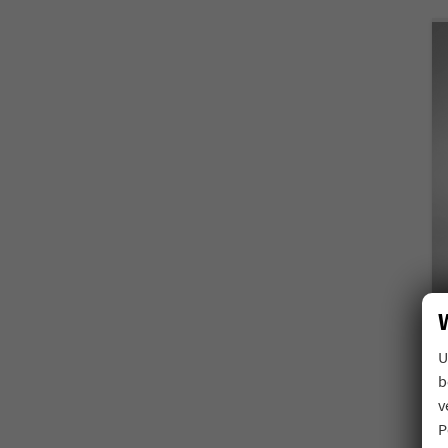
U
b
v
P