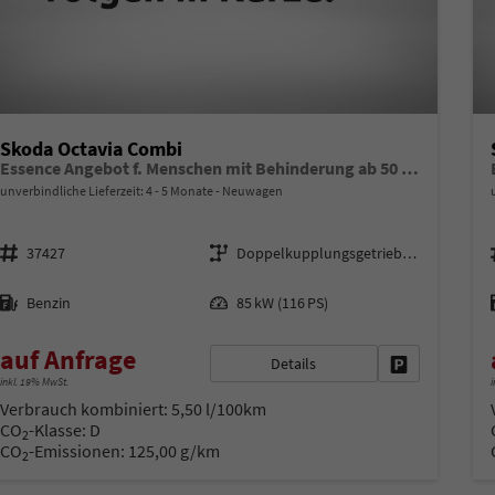
Skoda Octavia Combi
Essence Angebot f. Menschen mit Behinderung ab 50 %! 1.5 TSI Mild-Hybrid 115PS DSG/AUTOMATIK, 2-Zonen-Climatronic, Parksensoren hinten, Radio 10"/Bluetooth/DAB, Tempomat, LED-Scheinwerfer, M-Lederlenkrad, Dachreling, 8x Airbags
unverbindliche Lieferzeit: 4 - 5 Monate
Neuwagen
Fahrzeugnr.
Getriebe
37427
Doppelkupplungsgetriebe (DSG)
Kraftstoff
Leistung
Benzin
85 kW (116 PS)
auf Anfrage
Details
Fahrzeug park
inkl. 19% MwSt.
i
Verbrauch kombiniert:
5,50 l/100km
CO
-Klasse:
D
2
CO
-Emissionen:
125,00 g/km
2