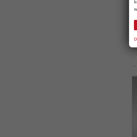
k
w
D