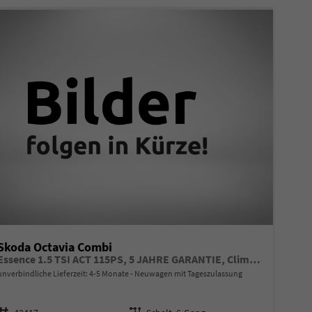
Skoda Octavia Combi
Essence 1.5 TSI ACT 115PS, 5 JAHRE GARANTIE, Climatronic, Parksensoren hinten, Sitzheizung, LED-Scheinwerfer, Radio 10" + Wireless Smartlink, Tempomat, Lederlenkrad, Dachreling
unverbindliche Lieferzeit: 4-5 Monate
Neuwagen mit Tageszulassung
Fahrzeugnr.
Getriebe