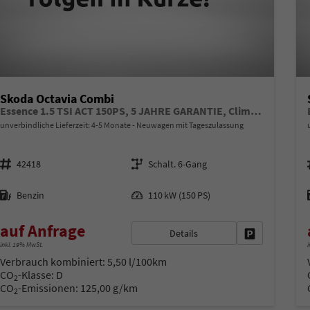
Skoda Octavia Combi
Essence 1.5 TSI ACT 150PS, 5 JAHRE GARANTIE, Climatronic, Parksensoren hinten, Sitzheizung, LED-Scheinwerfer, Radio 10" + Wireless Smartlink, Tempomat, Lederlenkrad, Dachreling
unverbindliche Lieferzeit: 4-5 Monate
Neuwagen mit Tageszulassung
Fahrzeugnr.
Getriebe
42418
Schalt. 6-Gang
Kraftstoff
Leistung
Benzin
110 kW (150 PS)
auf Anfrage
Details
Fahrzeug park
inkl. 19% MwSt.
i
Verbrauch kombiniert:
5,50 l/100km
CO
-Klasse:
D
2
CO
-Emissionen:
125,00 g/km
2