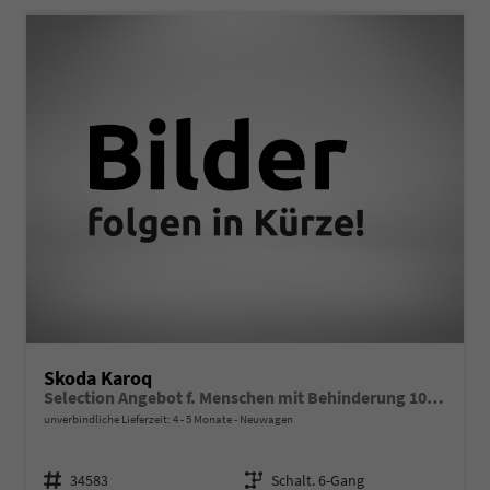
Skoda Karoq
Selection Angebot f. Menschen mit Behinderung 100%! 1.5 TSI 150PS, 16"Alu, Climatronic, Dachreling, M-Lederlenkrad, LED-Scheinwerfer, Tempomat, Parksensoren hinten, Virtual Cockpit 8", SunSet, Infotainment 8" + Wireless SmartLink
unverbindliche Lieferzeit: 4 - 5 Monate
Neuwagen
Fahrzeugnr.
Getriebe
34583
Schalt. 6-Gang