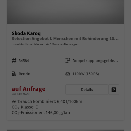
Skoda Karoq
Selection Angebot f. Menschen mit Behinderung 100%! 1.5 TSI 150PS DSG, 16"Alu, Climatronic, Dachreling, M-Lederlenkrad, LED-Scheinwerfer, Tempomat, Parksensoren hinten, Virtual Cockpit 8", SunSet, Infotainment 8" + Wireless SmartLink
unverbindliche Lieferzeit: 4 - 5 Monate
Neuwagen
Fahrzeugnr.
Getriebe
34584
Doppelkupplungsgetriebe (DSG)
Kraftstoff
Leistung
Benzin
110 kW (150 PS)
auf Anfrage
Details
Fahrzeug 
inkl. 19% MwSt.
Verbrauch kombiniert:
6,40 l/100km
CO
-Klasse:
E
2
CO
-Emissionen:
146,00 g/km
2