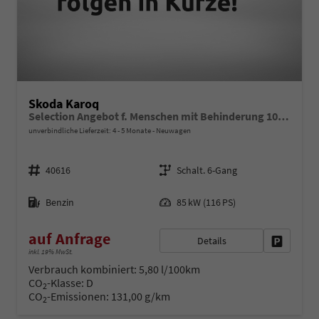
Skoda Karoq
Selection Angebot f. Menschen mit Behinderung 100%! 1.0 TSI 115PS, 16"Alu, Climatronic, Dachreling, M-Lederlenkrad, LED-Scheinwerfer, Tempomat, Parksensoren hinten, Virtual Cockpit 8", SunSet, Infotainment 8" + Wireless SmartLink
unverbindliche Lieferzeit: 4 - 5 Monate
Neuwagen
Fahrzeugnr.
Getriebe
40616
Schalt. 6-Gang
Kraftstoff
Leistung
Benzin
85 kW (116 PS)
auf Anfrage
Details
Fahrzeug 
inkl. 19% MwSt.
Verbrauch kombiniert:
5,80 l/100km
CO
-Klasse:
D
2
CO
-Emissionen:
131,00 g/km
2