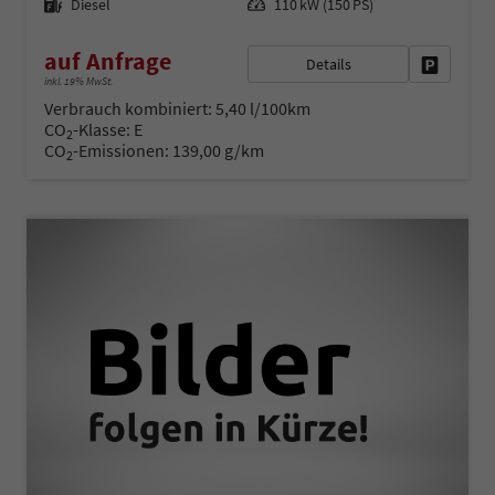
Diesel
110 kW (150 PS)
auf Anfrage
Details
Fahrzeug 
inkl. 19% MwSt.
Verbrauch kombiniert:
5,40 l/100km
CO
-Klasse:
E
2
CO
-Emissionen:
139,00 g/km
2