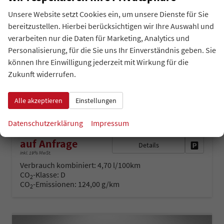
Unsere Website setzt Cookies ein, um unsere Dienste für Sie
bereitzustellen. Hierbei berücksichtigen wir Ihre Auswahl und
verarbeiten nur die Daten für Marketing, Analytics und
Skoda Karoq
Personalisierung, für die Sie uns Ihr Einverständnis geben. Sie
Selection Angebot f. Menschen mit Behinderung ab 50%! 2.0 TDI 115PS, 16"Alu, Climatronic, Dachreling, M-Lederlenkrad, LED-Scheinwerfer, Tempomat, Parksensoren hinten, Virtual Cockpit 8", SunSet, Infotainment 8" + Wireless SmartLink
können Ihre Einwilligung jederzeit mit Wirkung für die
unverbindliche Lieferzeit: 4 - 5 Monate
Neuwagen
Zukunft widerrufen.
Fahrzeugnr.
Getriebe
34579
Schalt. 6-Gang
Alle akzeptieren
Einstellungen
Kraftstoff
Leistung
Diesel
85 kW (116 PS)
Datenschutzerklärung
Impressum
auf Anfrage
Details
Fahrzeug 
inkl. 19% MwSt.
Verbrauch kombiniert:
4,70 l/100km
CO
-Klasse:
D
2
CO
-Emissionen:
124,00 g/km
2