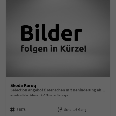
Skoda Karoq
Selection Angebot f. Menschen mit Behinderung ab 50%! 1.5 TSI 150PS, 16"Alu, Climatronic, Dachreling, M-Lederlenkrad, LED-Scheinwerfer, Tempomat, Parksensoren hinten, Virtual Cockpit 8", SunSet, Infotainment 8" + Wireless SmartLink
unverbindliche Lieferzeit: 4 - 5 Monate
Neuwagen
Fahrzeugnr.
Getriebe
34578
Schalt. 6-Gang