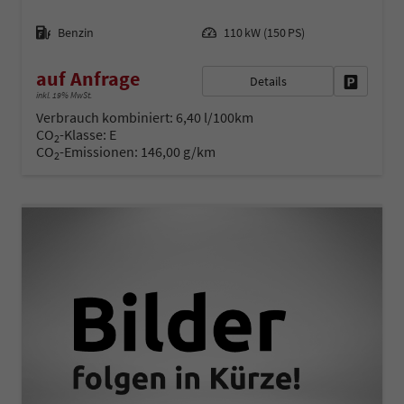
Kraftstoff
Leistung
Benzin
110 kW (150 PS)
auf Anfrage
Details
Fahrzeug 
inkl. 19% MwSt.
Verbrauch kombiniert:
6,40 l/100km
CO
-Klasse:
E
2
CO
-Emissionen:
146,00 g/km
2