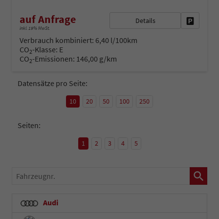
auf Anfrage
Details
Fahrzeug 
inkl. 19% MwSt.
Verbrauch kombiniert:
6,40 l/100km
CO
-Klasse:
E
2
CO
-Emissionen:
146,00 g/km
2
Datensätze pro Seite:
10
20
50
100
250
Seiten:
1
2
3
4
5
Fahrzeugnr.
Audi