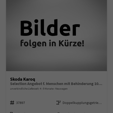
Skoda Karoq
Selection Angebot f. Menschen mit Behinderung 100%! 2.0 TDI 150PS DSG, 16"Alu, Climatronic, Dachreling, M-Lederlenkrad, LED-Scheinwerfer, Tempomat, Parksensoren hinten, Virtual Cockpit 8", SunSet, Infotainment 8" + Wireless SmartLink
unverbindliche Lieferzeit: 4 - 5 Monate
Neuwagen
Fahrzeugnr.
Getriebe
37897
Doppelkupplungsgetriebe (DSG)
Kraftstoff
Leistung