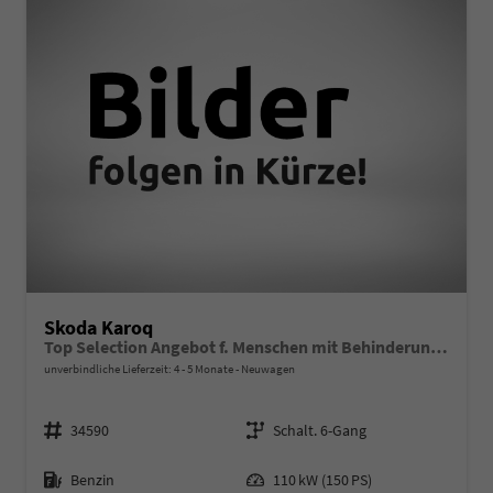
Skoda Karoq
Top Selection Angebot f. Menschen mit Behinderung 100%! 1.5 TSI 150PS, 17" Alu, ACC/Tempomat, Parksensoren vorn/hinten, Rückfahrkamera, KESSY, Elektrische Heckklappe, Sitzheizung vorn u. hinten, Frontscheibe beheizt, Dachreling silber, Virtual Cockpit 10"
unverbindliche Lieferzeit: 4 - 5 Monate
Neuwagen
Fahrzeugnr.
Getriebe
34590
Schalt. 6-Gang
Kraftstoff
Leistung
Benzin
110 kW (150 PS)