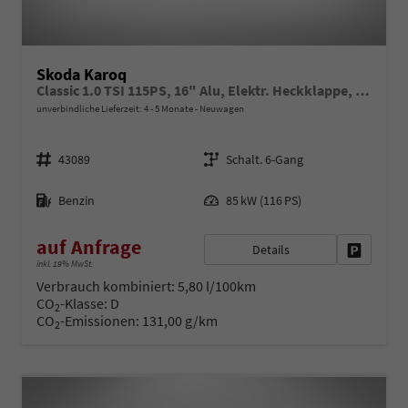
Skoda Karoq
Classic 1.0 TSI 115PS, 16" Alu, Elektr. Heckklappe, Parksensoren vo/hi, Rückfahrkamera, Climatronic, Tempomat, Radio 8"+Smartlink, Kessy, Virtual Cockpit, Sitzheizung, Dachreling, SunSet
unverbindliche Lieferzeit: 4 - 5 Monate
Neuwagen
Fahrzeugnr.
Getriebe
43089
Schalt. 6-Gang
Kraftstoff
Leistung
Benzin
85 kW (116 PS)
auf Anfrage
Details
Fahrzeug 
inkl. 19% MwSt.
Verbrauch kombiniert:
5,80 l/100km
CO
-Klasse:
D
2
CO
-Emissionen:
131,00 g/km
2