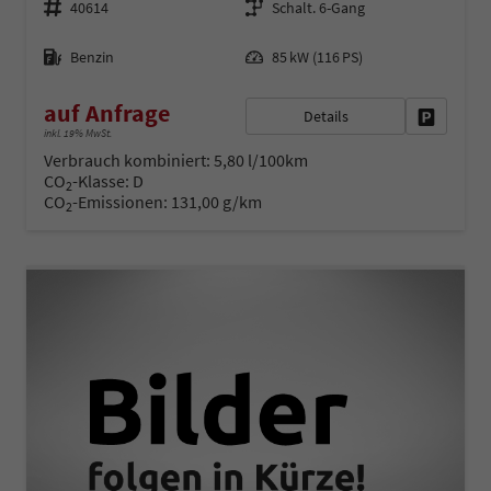
40614
Schalt. 6-Gang
Kraftstoff
Leistung
Benzin
85 kW (116 PS)
auf Anfrage
Details
Fahrzeug 
inkl. 19% MwSt.
Verbrauch kombiniert:
5,80 l/100km
CO
-Klasse:
D
2
CO
-Emissionen:
131,00 g/km
2