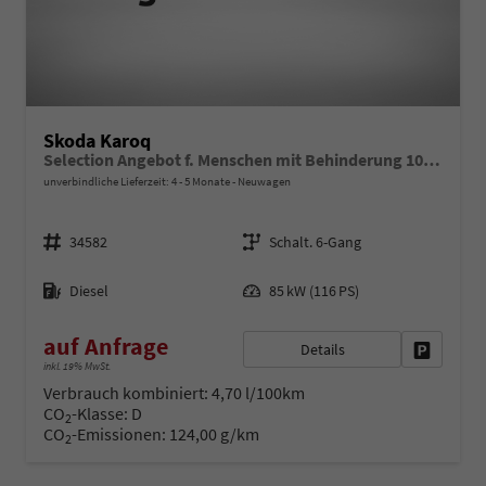
Skoda Karoq
Selection Angebot f. Menschen mit Behinderung 100%! 2.0 TDI 115PS, 16"Alu, Climatronic, Dachreling, M-Lederlenkrad, LED-Scheinwerfer, Tempomat, Parksensoren hinten, Virtual Cockpit 8", SunSet, Infotainment 8" + Wireless SmartLink
unverbindliche Lieferzeit: 4 - 5 Monate
Neuwagen
Fahrzeugnr.
Getriebe
34582
Schalt. 6-Gang
Kraftstoff
Leistung
Diesel
85 kW (116 PS)
auf Anfrage
Details
Fahrzeug 
inkl. 19% MwSt.
Verbrauch kombiniert:
4,70 l/100km
CO
-Klasse:
D
2
CO
-Emissionen:
124,00 g/km
2