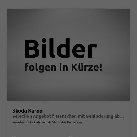
Skoda Karoq
Selection Angebot f. Menschen mit Behinderung ab 50%! 1.0 TSI 115PS, 16"Alu, Climatronic, Dachreling, M-Lederlenkrad, LED-Scheinwerfer, Tempomat, Parksensoren hinten, Virtual Cockpit 8", SunSet, Infotainment 8" + Wireless SmartLink
unverbindliche Lieferzeit: 4 - 5 Monate
Neuwagen
Fahrzeugnr.
Getriebe