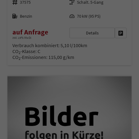
37575
Schalt. 5-Gang
Kraftstoff
Leistung
Benzin
70 kW (95 PS)
auf Anfrage
Details
Fahrzeug 
inkl. 19% MwSt.
Verbrauch kombiniert:
5,10 l/100km
CO
-Klasse:
C
2
CO
-Emissionen:
115,00 g/km
2