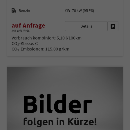
Kraftstoff
Leistung
Benzin
70 kW (95 PS)
auf Anfrage
Details
Fahrzeug 
inkl. 19% MwSt.
Verbrauch kombiniert:
5,10 l/100km
CO
-Klasse:
C
2
CO
-Emissionen:
115,00 g/km
2