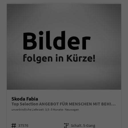
Skoda Fabia
Top Selection ANGEBOT FÜR MENSCHEN MIT BEHINDERUNG AB 50%! 1.0 TSI 95PS, 15" Alu, Climatronic, SunSet, Multifunktions-Lederlenkrad beheizt, Infotainment 8", Smart Link, LED-Scheinwerfer, Nebelscheinwerfer, Parksensoren hinten, Sitzheizung, Tempomat, Fußmatten
unverbindliche Lieferzeit: 3,5 - 5 Monate
Neuwagen
Fahrzeugnr.
Getriebe
37576
Schalt. 5-Gang