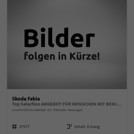
Skoda Fabia
Top Selection ANGEBOT FÜR MENSCHEN MIT BEHINDERUNG AB 50%! 1.0 TSI 116PS, 15" Alu, Climatronic, SunSet, Multifunktions-Lederlenkrad beheizt, Infotainment 8", Smart Link, LED-Scheinwerfer, Nebelscheinwerfer, Parksensoren hinten, Sitzheizung, Tempomat, Fußmatten
unverbindliche Lieferzeit: 3,5 - 5 Monate
Neuwagen
Fahrzeugnr.
Getriebe
37577
Schalt. 6-Gang