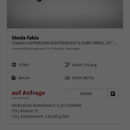
Skoda Fabia
Classic LIEFERUNG KOSTENLOS! 1.0 MPI 80PS, 15" ALU, LED-Scheinwerfer, M-Lederlenkrad, Nebelscheinwerfer, Parksensoren vorn + hinten, Rückfahrkamera, Sitzheizung, Tempomat, Klimaanlage, Infotainment 8"+Wireless SmartLink, Fußmatten, Mittelarmlehne vorne
unverbindliche Lieferzeit: 3,5 - 5 Monate
Neuwagen
Fahrzeugnr.
Getriebe
37583
Schalt. 5-Gang
Kraftstoff
Leistung
Benzin
59 kW (80 PS)
auf Anfrage
Details
Fahrzeug 
inkl. 19% MwSt.
Verbrauch kombiniert:
5,10 l/100km
CO
-Klasse:
D
2
CO
-Emissionen:
116,00 g/km
2