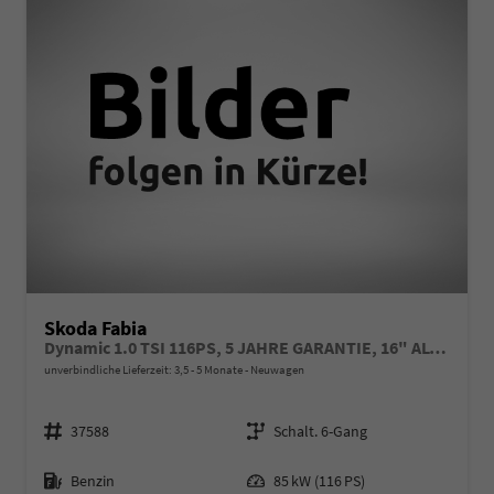
Skoda Fabia
Dynamic 1.0 TSI 116PS, 5 JAHRE GARANTIE, 16" ALU schwarz, Sportfahrwerk, SunSet, Parksensoren vo/hi, Kamera, Kessy, Alarm, Toter-Winkel, Virtual Cockpit 10", LED-Scheinwerfer, M-Lederlenkrad beheizt, NSW Sitzheizung, Tempomat, Climatronic, Radio 8"+Smartlink
unverbindliche Lieferzeit: 3,5 - 5 Monate
Neuwagen
Fahrzeugnr.
Getriebe
37588
Schalt. 6-Gang
Kraftstoff
Leistung
Benzin
85 kW (116 PS)