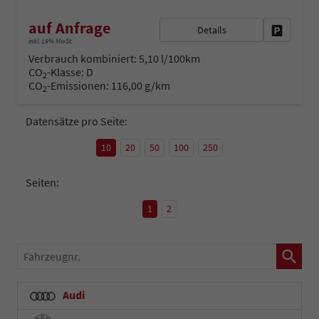
auf Anfrage
Details
Fahrzeug 
inkl. 19% MwSt.
Verbrauch kombiniert:
5,10 l/100km
CO
-Klasse:
D
2
CO
-Emissionen:
116,00 g/km
2
Datensätze pro Seite:
10
20
50
100
250
Seiten:
1
2
Fahrzeugnr.
Audi