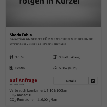
Skoda Fabia
Selection ANGEBOT FÜR MENSCHEN MIT BEHINDERUNG AB 50%! LIEFERUNG KOSTENLOS! 1.0 MPI 80PS, LED-Scheinwerfer, M-Lederlenkrad, Nebelscheinwerfer, Parksensoren hinten, Sitzheizung, Tempomat, Klimaanlage, Infotainment 8", Fußmatten, 4fach elektr. Fensterheber
unverbindliche Lieferzeit: 3,5 - 5 Monate
Neuwagen
Fahrzeugnr.
Getriebe
37574
Schalt. 5-Gang
Kraftstoff
Leistung
Benzin
59 kW (80 PS)
auf Anfrage
Details
Fahrzeug 
inkl. 19% MwSt.
Verbrauch kombiniert:
5,10 l/100km
CO
-Klasse:
D
2
CO
-Emissionen:
116,00 g/km
2