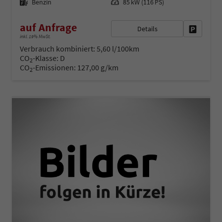
Benzin
85 kW (116 PS)
auf Anfrage
Details
Fahrzeug 
inkl. 19% MwSt.
Verbrauch kombiniert:
5,60 l/100km
CO
-Klasse:
D
2
CO
-Emissionen:
127,00 g/km
2