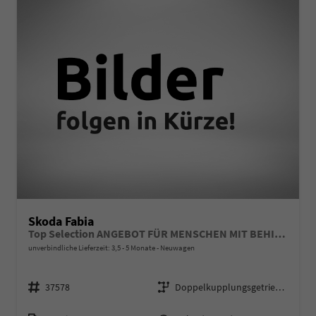
Skoda Fabia
Top Selection ANGEBOT FÜR MENSCHEN MIT BEHINDERUNG AB 50%! 1.0 TSI 116PS DSG/AUTOMATIK, 15" Alu, Climatronic, SunSet, Multifunktions-Lederlenkrad beheizt, Infotainment 8", Smart Link, LED-Scheinwerfer, Nebelscheinwerfer, Parksensoren hinten, Sitzheizung, Tempomat
unverbindliche Lieferzeit: 3,5 - 5 Monate
Neuwagen
Fahrzeugnr.
Getriebe
37578
Doppelkupplungsgetriebe (DSG)
Kraftstoff
Leistung