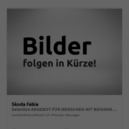
Skoda Fabia
Selection ANGEBOT FÜR MENSCHEN MIT BEHINDERUNG AB 50%! 1.0 TSI 95PS, LED-Scheinwerfer, M-Lederlenkrad, Nebelscheinwerfer, Parksensoren hinten, Sitzheizung, Tempomat, Klimaanlage, Infotainment 8", Fußmatten, 4fach elektr. Fensterheber, Mittelarmlehne vorne
unverbindliche Lieferzeit: 3,5 - 5 Monate
Neuwagen
Fahrzeugnr.
Getriebe