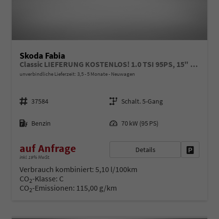
Skoda Fabia
Classic LIEFERUNG KOSTENLOS! 1.0 TSI 95PS, 15" ALU, LED-Scheinwerfer, M-Lederlenkrad, Nebelscheinwerfer, Parksensoren vorne + hinten, Rückfahrkamera, Sitzheizung, Tempomat, Klimaanlage, Infotainment 8"+Wireless SmartLink, Fußmatten, Mittelarmlehne
unverbindliche Lieferzeit: 3,5 - 5 Monate
Neuwagen
Fahrzeugnr.
Getriebe
37584
Schalt. 5-Gang
Kraftstoff
Leistung
Benzin
70 kW (95 PS)
auf Anfrage
Details
Fahrzeug 
inkl. 19% MwSt.
Verbrauch kombiniert:
5,10 l/100km
CO
-Klasse:
C
2
CO
-Emissionen:
115,00 g/km
2