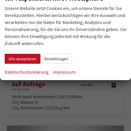
Unsere Website setzt Cookies ein, um unsere Dienste für Sie
bereitzustellen. Hierbei berücksichtigen wir Ihre Auswahl und
verarbeiten nur die Daten für Marketing, Analytics und
Skoda Fabia
Personalisierung, für die Sie uns Ihr Einverständnis geben. Sie
Joy 1.0 Tsi LED DAB Klima SHZ PDC VZE
können Ihre Einwilligung jederzeit mit Wirkung für die
sofort lieferbar
Neuwagen
Zukunft widerrufen.
Fahrzeugnr.
Getriebe
43069
Schaltgetriebe
Alle akzeptieren
Einstellungen
Kraftstoff
Außenfarbe
Benzin
Atlantik Blau
Leistung
Kilometerstand
70 kW (95 PS)
9 km
Datenschutzerklärung
Impressum
auf Anfrage
Details
Fahrzeug 
inkl. 19% MwSt.
Verbrauch kombiniert:
5,00 l/100km
CO
-Klasse:
C
2
CO
-Emissionen:
113,00 g/km
2