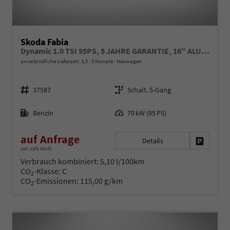
Skoda Fabia
Dynamic 1.0 TSI 95PS, 5 JAHRE GARANTIE, 16" ALU schwarz, Sportfahrwerk, SunSet, Parksensoren vo/hi, Kamera, Kessy, Alarm, Toter-Winkel, Virtual Cockpit 10", LED-Scheinwerfer, M-Lederlenkrad beheizt, NSW Sitzheizung, Tempomat, Climatronic, Radio 8"+Smartlink
unverbindliche Lieferzeit: 3,5 - 5 Monate
Neuwagen
Fahrzeugnr.
Getriebe
37587
Schalt. 5-Gang
Kraftstoff
Leistung
Benzin
70 kW (95 PS)
auf Anfrage
Details
Fahrzeug 
inkl. 19% MwSt.
Verbrauch kombiniert:
5,10 l/100km
CO
-Klasse:
C
2
CO
-Emissionen:
115,00 g/km
2