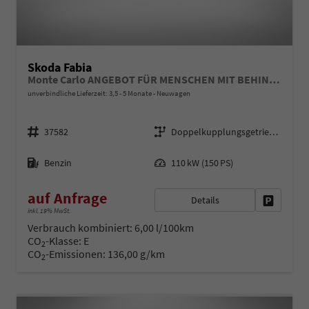
Skoda Fabia
Monte Carlo ANGEBOT FÜR MENSCHEN MIT BEHINDERUNG AB 50%! 1.5 TSI 150PS DSG/AUTOMATIK, 16" Alu, METALLIC/Dach Schwarz, Bi-LED-Scheinwerfer, Parksensoren vo/hi, Rückfahrkamera, Kessy, Climatronic, SunSet, Sport-M-Lederlenkrad beheizt, Infotainment 8", Smart Link, NSW
unverbindliche Lieferzeit: 3,5 - 5 Monate
Neuwagen
Fahrzeugnr.
Getriebe
37582
Doppelkupplungsgetriebe (DSG)
Kraftstoff
Leistung
Benzin
110 kW (150 PS)
auf Anfrage
Details
Fahrzeug 
inkl. 19% MwSt.
Verbrauch kombiniert:
6,00 l/100km
CO
-Klasse:
E
2
CO
-Emissionen:
136,00 g/km
2