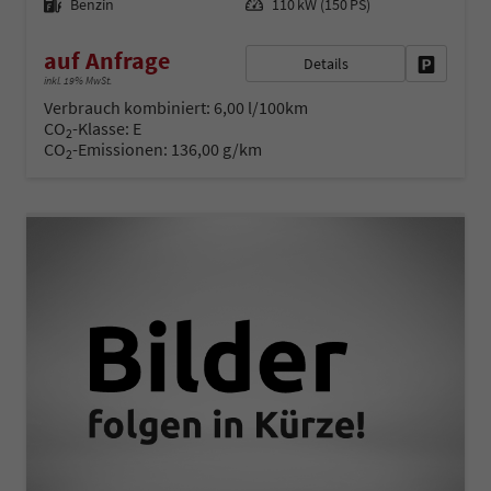
Benzin
110 kW (150 PS)
auf Anfrage
Details
Fahrzeug 
inkl. 19% MwSt.
Verbrauch kombiniert:
6,00 l/100km
CO
-Klasse:
E
2
CO
-Emissionen:
136,00 g/km
2