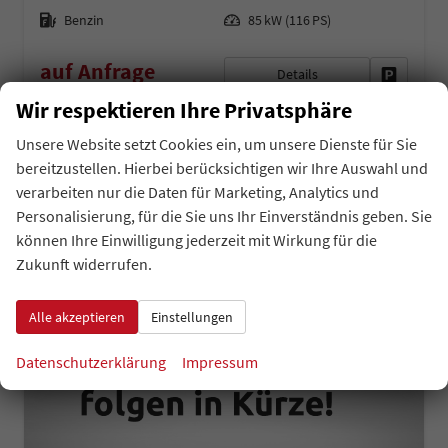
Kraftstoff
Leistung
Benzin
85 kW (116 PS)
auf Anfrage
Details
Fahrzeug 
inkl. 19% MwSt.
Wir respektieren Ihre Privatsphäre
Verbrauch kombiniert:
5,60 l/100km
CO
-Klasse:
D
2
Unsere Website setzt Cookies ein, um unsere Dienste für Sie
CO
-Emissionen:
127,00 g/km
2
bereitzustellen. Hierbei berücksichtigen wir Ihre Auswahl und
verarbeiten nur die Daten für Marketing, Analytics und
Personalisierung, für die Sie uns Ihr Einverständnis geben. Sie
können Ihre Einwilligung jederzeit mit Wirkung für die
Zukunft widerrufen.
Alle akzeptieren
Einstellungen
Datenschutzerklärung
Impressum