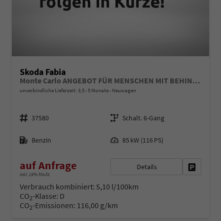
Skoda Fabia
Monte Carlo ANGEBOT FÜR MENSCHEN MIT BEHINDERUNG AB 50%! 1.0 TSI 116PS, 16" Alu, METALLIC/Dach Schwarz, Bi-LED-Scheinwerfer, Parksensoren vo/hi, Rückfahrkamera, Kessy, Climatronic, SunSet, Sport-M-Lederlenkrad beheizt, Infotainment 8", Smart Link, NSW, Sitzheizung,
unverbindliche Lieferzeit: 3,5 - 5 Monate
Neuwagen
Fahrzeugnr.
Getriebe
37580
Schalt. 6-Gang
Kraftstoff
Leistung
Benzin
85 kW (116 PS)
auf Anfrage
Details
Fahrzeug 
inkl. 19% MwSt.
Verbrauch kombiniert:
5,10 l/100km
CO
-Klasse:
D
2
CO
-Emissionen:
116,00 g/km
2