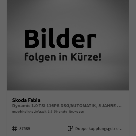
Skoda Fabia
Dynamic 1.0 TSI 116PS DSG/AUTOMATIK, 5 JAHRE GARANTIE, 16" ALU schwarz, Sportfahrwerk, SunSet, Parksensoren vo/hi, Kamera, Kessy, Alarm, Toter-Winkel, Virtual Cockpit 10", LED-Scheinwerfer, M-Lederlenkrad beheizt, NSW Sitzheizung, Tempomat, Climatronic, Radio 8"+
unverbindliche Lieferzeit: 3,5 - 5 Monate
Neuwagen
Fahrzeugnr.
Getriebe
37589
Doppelkupplungsgetriebe (DSG)