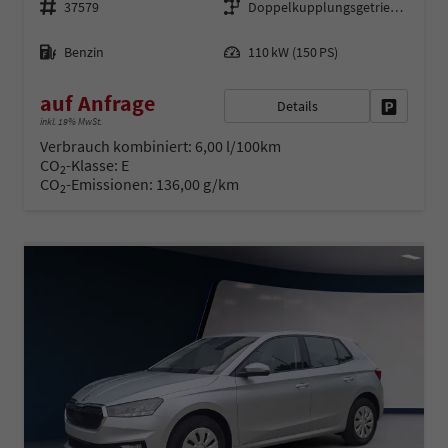
37579
Doppelkupplungsgetriebe (DSG)
Kraftstoff
Leistung
Benzin
110 kW (150 PS)
auf Anfrage
Details
Fahrzeug 
inkl. 19% MwSt.
Verbrauch kombiniert:
6,00 l/100km
CO
-Klasse:
E
2
CO
-Emissionen:
136,00 g/km
2