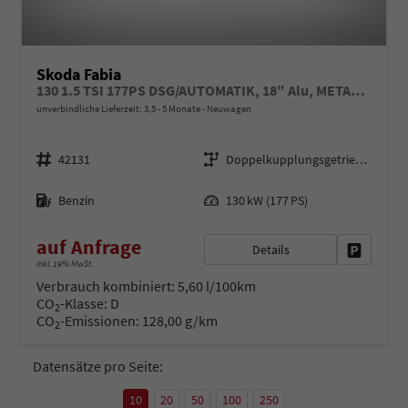
Skoda Fabia
130 1.5 TSI 177PS DSG/AUTOMATIK, 18" Alu, METALLIC/Dach Schwarz, Bi-LED-Scheinwerfer, Parksensoren vo/hi, Rückfahrkamera, Kessy, Climatronic, SunSet, Sport-M-Lederlenkrad beheizt, Infotainment 8", Smart Link, NSW, Sitzheizung, Tempomat, Fußmatten
unverbindliche Lieferzeit: 3,5 - 5 Monate
Neuwagen
Fahrzeugnr.
Getriebe
42131
Doppelkupplungsgetriebe (DSG)
Kraftstoff
Leistung
Benzin
130 kW (177 PS)
auf Anfrage
Details
Fahrzeug 
inkl. 19% MwSt.
Verbrauch kombiniert:
5,60 l/100km
CO
-Klasse:
D
2
CO
-Emissionen:
128,00 g/km
2
Datensätze pro Seite:
10
20
50
100
250