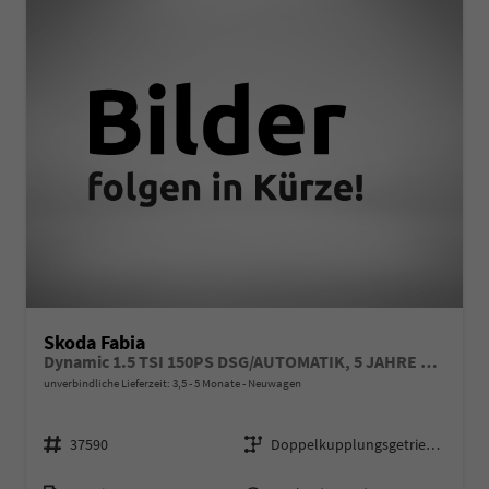
Skoda Fabia
Dynamic 1.5 TSI 150PS DSG/AUTOMATIK, 5 JAHRE GARANTIE, 16" ALU schwarz, Sportfahrwerk, SunSet, Parksensoren vo/hi, Kamera, Kessy, Alarm, Toter-Winkel, Virtual Cockpit 10", LED-Scheinwerfer, M-Lederlenkrad beheizt, NSW Sitzheizung, Tempomat, Climatronic, Radio 8"+
unverbindliche Lieferzeit: 3,5 - 5 Monate
Neuwagen
Fahrzeugnr.
Getriebe
37590
Doppelkupplungsgetriebe (DSG)
Kraftstoff
Leistung