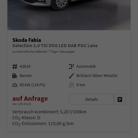
Skoda Fabia
Selection 1.0 TSI DSG LED DAB PDC Lane
unverbindliche Lieferzeit:
7 Tage
Neuwagen
Fahrzeugnr.
Getriebe
43619
Automatik
Kraftstoff
Außenfarbe
Benzin
Brilliant-Silber Metallic
Leistung
Kilometerstand
85 kW (116 PS)
9 km
auf Anfrage
Details
Fahrzeug 
inkl. 19% MwSt.
Verbrauch kombiniert:
5,20 l/100km
CO
-Klasse:
D
2
CO
-Emissionen:
119,00 g/km
2