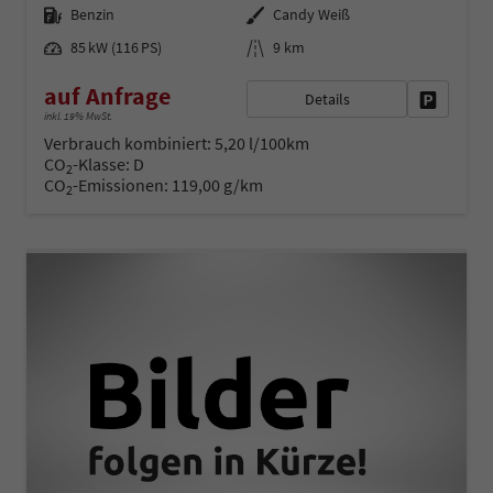
Kraftstoff
Außenfarbe
Benzin
Candy Weiß
Leistung
Kilometerstand
85 kW (116 PS)
9 km
auf Anfrage
Details
Fahrzeug 
inkl. 19% MwSt.
Verbrauch kombiniert:
5,20 l/100km
CO
-Klasse:
D
2
CO
-Emissionen:
119,00 g/km
2