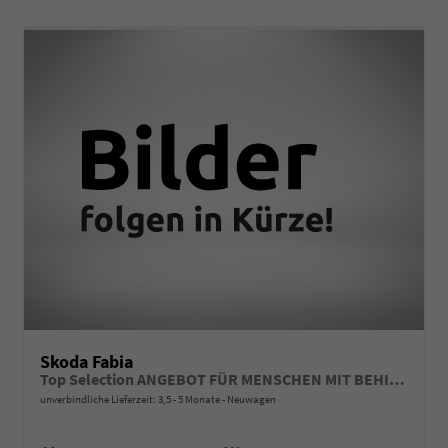
Skoda Fabia
Top Selection ANGEBOT FÜR MENSCHEN MIT BEHINDERUNG AB 50%! 1.5 TSI 150PS DSG/AUTOMATIK, 16" Alu, Climatronic, SunSet, Multifunktions-Lederlenkrad beheizt, Infotainment 8", Smart Link, LED-Scheinwerfer, Nebelscheinwerfer, Parksensoren hinten, Sitzheizung, Tempomat
unverbindliche Lieferzeit: 3,5 - 5 Monate
Neuwagen
Fahrzeugnr.
Getriebe