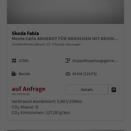
Skoda Fabia
Monte Carlo ANGEBOT FÜR MENSCHEN MIT BEHINDERUNG AB 50%! 1.0 TSI 116PS DSG/AUTOMATIK, 16" Alu, METALLIC/Dach Schwarz, Bi-LED-Scheinwerfer, Parksensoren vo/hi, Rückfahrkamera, Kessy, Climatronic, SunSet, Sport-M-Lederlenkrad beheizt, Infotainment 8", Smart Link, NSW
unverbindliche Lieferzeit: 3,5 - 5 Monate
Neuwagen
Fahrzeugnr.
Getriebe
37581
Doppelkupplungsgetriebe (DSG)
Kraftstoff
Leistung
Benzin
85 kW (116 PS)
auf Anfrage
Details
Fahrzeug 
inkl. 19% MwSt.
Verbrauch kombiniert:
5,60 l/100km
CO
-Klasse:
D
2
CO
-Emissionen:
127,00 g/km
2