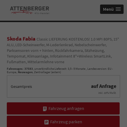
Menü
Skoda Fabia
Classic LIEFERUNG KOSTENLOS! 1.0 MPI 80PS, 15"
ALU, LED-Scheinwerfer, M-Lederlenkrad, Nebelscheinwerfer,
Parksensoren vorn + hinten, Rückfahrkamera, Sitzheizung,
Tempomat, Klimaanlage, Infotainment 8"+Wireless SmartLink,
Fußmatten, Mittelarmlehne vorne
Fahrzeugnr.
:
37583
, unverbindliche Lieferzeit: 3,5 - 5 Monate , Landesversion: EU -
Europa,
Neuwagen
, Zentrallager (extern)
auf Anfrage
Gesamtpreis
inkl. 19% MwSt.
Fahrzeug anfragen
Fahrzeug parken