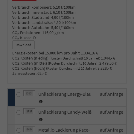
Verbrauch kombiniert:
5,10 l/100km
Verbrauch Innenstadt:
6,10 l/100km
Verbrauch Stadtrand:
4,90 l/100km
Verbrauch Landstraße:
4,50 l/100km
Verbrauch Autobahn:
5,40 l/100km
CO
-Emissionen:
116,00 g/km
2
CO
-Klasse:
D
2
Download
Energiekosten bei 15.000 km pro Jahr:
1.334,16 €
CO2 Kosten (niedrig)
:
1.044,- €
(Kosten Durchschnitt 10 Jahre)
CO2 Kosten (mittel)
:
2.479,50 €
(Kosten Durchschnitt 10 Jahre)
CO2 Kosten (hoch)
:
3.828,- €
(Kosten Durchschnitt 10 Jahre)
Jahressteuer:
62,- €
Unilackierung Energy-Blau
auf Anfrage
K4K4
Unilackierung Candy-Weiß
auf Anfrage
9P9P
Metallic-Lackierung Race-
auf Anfrage
8X8X