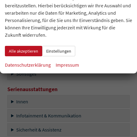
Innen
bereitzustellen. Hierbei berücksichtigen wir Ihre Auswahl und
verarbeiten nur die Daten für Marketing, Analytics und
Infotainment & Kommunikation
Personalisierung, für die Sie uns Ihr Einverständnis geben. Sie
können Ihre Einwilligung jederzeit mit Wirkung für die
Sicherheit & Assistenz
Zukunft widerrufen.
Außen
Alle akzeptieren
Einstellungen
Räder & Technik
Datenschutzerklärung
Impressum
Sonstiges
Serienausstattungen
Innen
Infotainment & Kommunikation
Sicherheit & Assistenz