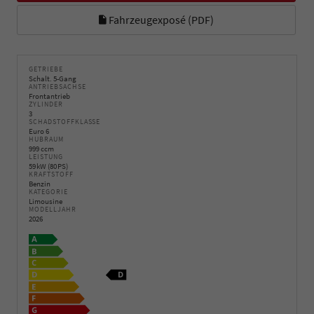
Fahrzeugexposé (PDF)
GETRIEBE
Schalt. 5-Gang
ANTRIEBSACHSE
Frontantrieb
ZYLINDER
3
SCHADSTOFFKLASSE
Euro 6
HUBRAUM
999 ccm
LEISTUNG
59 kW (80 PS)
KRAFTSTOFF
Benzin
KATEGORIE
Limousine
MODELLJAHR
2026