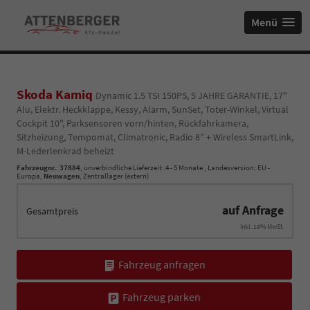
Menü
Skoda Kamiq
Dynamic 1.5 TSI 150PS, 5 JAHRE GARANTIE, 17"
Alu, Elektr. Heckklappe, Kessy, Alarm, SunSet, Toter-Winkel, Virtual
Cockpit 10", Parksensoren vorn/hinten, Rückfahrkamera,
Sitzheizung, Tempomat, Climatronic, Radio 8" + Wireless SmartLink,
M-Lederlenkrad beheizt
Fahrzeugnr.
:
37884
, unverbindliche Lieferzeit: 4 - 5 Monate , Landesversion: EU -
Europa,
Neuwagen
, Zentrallager (extern)
auf Anfrage
Gesamtpreis
inkl. 19% MwSt.
Fahrzeug anfragen
Fahrzeug parken