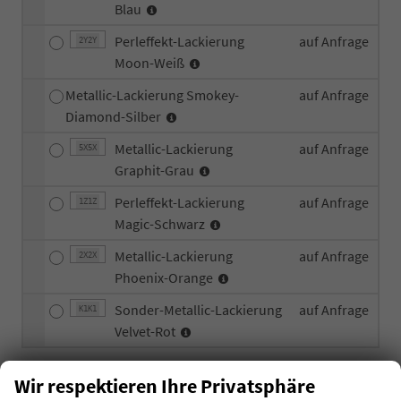
Blau
Perleffekt-Lackierung
auf Anfrage
2Y2Y
Moon-Weiß
Metallic-Lackierung Smokey-
auf Anfrage
Diamond-Silber
Metallic-Lackierung
auf Anfrage
5X5X
Graphit-Grau
Perleffekt-Lackierung
auf Anfrage
1Z1Z
Magic-Schwarz
Metallic-Lackierung
auf Anfrage
2X2X
Phoenix-Orange
Sonder-Metallic-Lackierung
auf Anfrage
K1K1
Velvet-Rot
Allgemeines
Wir respektieren Ihre Privatsphäre