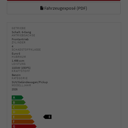
Fahrzeugexposé (PDF)
GETRIEBE
Schalt. 6-Gang
ANTRIEBSACHSE
Frontantrieb
ZYLINDER
4
SCHADSTOFFKLASSE
Euro 6
HUBRAUM
1.498 ccm
LEISTUNG
110 kW (150 PS)
KRAFTSTOFF
Benzin
KATEGORIE
SUV/Geländewagen/Pickup
MODELLJAHR
2026