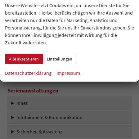
Innen
Unsere Website setzt Cookies ein, um unsere Dienste für Sie
bereitzustellen. Hierbei berücksichtigen wir Ihre Auswahl und
Infotainment & Kommunikation
verarbeiten nur die Daten für Marketing, Analytics und
Personalisierung, für die Sie uns Ihr Einverständnis geben. Sie
Sicherheit & Assistenz
können Ihre Einwilligung jederzeit mit Wirkung für die
Zukunft widerrufen.
Außen
Alle akzeptieren
Einstellungen
Räder & Technik
Datenschutzerklärung
Impressum
Sonstiges
Serienausstattungen
Innen
Infotainment & Kommunikation
Sicherheit & Assistenz