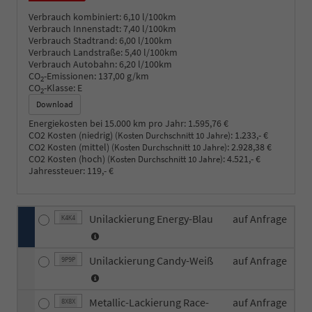
Verbrauch kombiniert:
6,10 l/100km
Verbrauch Innenstadt:
7,40 l/100km
Verbrauch Stadtrand:
6,00 l/100km
Verbrauch Landstraße:
5,40 l/100km
Verbrauch Autobahn:
6,20 l/100km
CO
-Emissionen:
137,00 g/km
2
CO
-Klasse:
E
2
Download
Energiekosten bei 15.000 km pro Jahr:
1.595,76 €
CO2 Kosten (niedrig)
:
1.233,- €
(Kosten Durchschnitt 10 Jahre)
CO2 Kosten (mittel)
:
2.928,38 €
(Kosten Durchschnitt 10 Jahre)
CO2 Kosten (hoch)
:
4.521,- €
(Kosten Durchschnitt 10 Jahre)
Jahressteuer:
119,- €
Unilackierung Energy-Blau
auf Anfrage
K4K4
Unilackierung Candy-Weiß
auf Anfrage
9P9P
Metallic-Lackierung Race-
auf Anfrage
8X8X