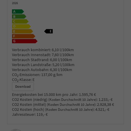
2026
Verbrauch kombiniert:
6,10 l/100km
Verbrauch Innenstadt:
7,60 l/100km
Verbrauch Stadtrand:
6,00 l/100km
Verbrauch Landstraße:
5,20 l/100km
Verbrauch Autobahn:
6,30 l/100km
CO
-Emissionen:
137,00 g/km
2
CO
-Klasse:
E
2
Download
Energiekosten bei 15.000 km pro Jahr:
1.595,76 €
CO2 Kosten (niedrig)
:
1.233,- €
(Kosten Durchschnitt 10 Jahre)
CO2 Kosten (mittel)
:
2.928,38 €
(Kosten Durchschnitt 10 Jahre)
CO2 Kosten (hoch)
:
4.521,- €
(Kosten Durchschnitt 10 Jahre)
Jahressteuer:
119,- €