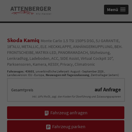
Menü
Skoda Kamiq
Monte Carlo 1.5 TSI 150PS DSG, 5J GARANTIE,
18"ALU, METALLIC, ELE. HECKKLAPPE, ANHÄNGERKUPPLUNG, BEH.
FRONTSCHEIBE, MATRIX-LED, PANORAMADACH, Sitzheizung,
Lenkradhzg, Ladeboden, ACC, SIDE Assist, Virtual Cockpit 10",
Parksensoren, Kamera, KESSY, Privacy, Climatronic
Fahrzeugnr.
:
43601
, unverbindliche Lieferzeit: August - September 2026 ,
Landesversion: EU - Europa,
Neuwagen mit Tageszulassung
, Zentrallager (extern)
auf Anfrage
Gesamtpreis
inkl. 19% MwSt., zzgl. den Kosten für Überführung und Zulassungspapieren
Fahrzeug anfragen
Fahrzeug parken