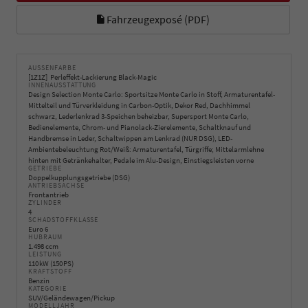
Fahrzeugexposé (PDF)
AUSSENFARBE
1Z1Z
Perleffekt-Lackierung Black-Magic
INNENAUSSTATTUNG
Design Selection Monte Carlo: Sportsitze Monte Carlo in Stoff, Armaturentafel-
Mittelteil und Türverkleidung in Carbon-Optik, Dekor Red, Dachhimmel
schwarz, Lederlenkrad 3-Speichen beheizbar, Supersport Monte Carlo,
Bedienelemente, Chrom- und Pianolack-Zierelemente, Schaltknauf und
Handbremse in Leder, Schaltwippen am Lenkrad (NUR DSG), LED-
Ambientebeleuchtung Rot/Weiß: Armaturentafel, Türgriffe; Mittelarmlehne
hinten mit Getränkehalter, Pedale im Alu-Design, Einstiegsleisten vorne
GETRIEBE
Doppelkupplungsgetriebe (DSG)
ANTRIEBSACHSE
Frontantrieb
ZYLINDER
4
SCHADSTOFFKLASSE
Euro 6
HUBRAUM
1.498 ccm
LEISTUNG
110 kW (150 PS)
KRAFTSTOFF
Benzin
KATEGORIE
SUV/Geländewagen/Pickup
MODELLJAHR