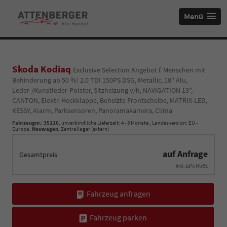
Menü
Skoda Kodiaq
Exclusive Selection Angebot f. Menschen mit
Behinderung ab 50 %! 2.0 TDI 150PS DSG, Metallic, 18" Alu,
Leder-/Kunstleder-Polster, Sitzheizung v/h, NAVIGATION 13",
CANTON, Elektr. Heckklappe, Beheizte Frontscheibe, MATRIX-LED,
KESSY, Alarm, Parksensoren, Panoramakamera, Clima
Fahrzeugnr.
:
35116
, unverbindliche Lieferzeit: 4 - 5 Monate , Landesversion: EU -
Europa,
Neuwagen
, Zentrallager (extern)
auf Anfrage
Gesamtpreis
inkl. 19% MwSt.
Fahrzeug anfragen
Fahrzeug parken