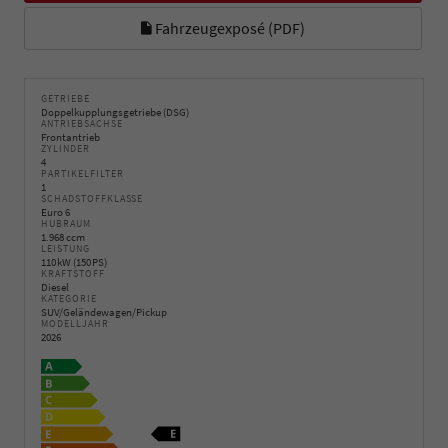
Fahrzeugexposé (PDF)
GETRIEBE
Doppelkupplungsgetriebe (DSG)
ANTRIEBSACHSE
Frontantrieb
ZYLINDER
4
PARTIKELFILTER
1
SCHADSTOFFKLASSE
Euro 6
HUBRAUM
1.968 ccm
LEISTUNG
110 kW (150 PS)
KRAFTSTOFF
Diesel
KATEGORIE
SUV/Geländewagen/Pickup
MODELLJAHR
2026