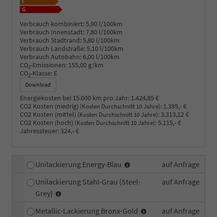
Verbrauch kombiniert:
5,90 l/100km
Verbrauch Innenstadt:
7,80 l/100km
Verbrauch Stadtrand:
5,80 l/100km
Verbrauch Landstraße:
5,10 l/100km
Verbrauch Autobahn:
6,00 l/100km
CO
-Emissionen:
155,00 g/km
2
CO
-Klasse:
E
2
Download
Energiekosten bei 15.000 km pro Jahr:
1.424,85 €
CO2 Kosten (niedrig)
:
1.395,- €
(Kosten Durchschnitt 10 Jahre)
CO2 Kosten (mittel)
:
3.313,12 €
(Kosten Durchschnitt 10 Jahre)
CO2 Kosten (hoch)
:
5.115,- €
(Kosten Durchschnitt 10 Jahre)
Jahressteuer:
324,- €
Unilackierung Energy-Blau
auf Anfrage
Unilackierung Stahl-Grau (Steel-
auf Anfrage
Grey)
Metallic-Lackierung Bronx-Gold
auf Anfrage