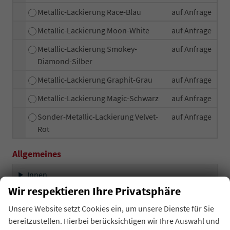
Metallic-Lackierung Race-Blau
auf Anfrage
Metallic-Lackierung Moon-White
auf Anfrage
Metallic-Lackierung Smokey-
auf Anfrage
Diamond-Silber
Metallic-Lackierung Graphit-Grau
auf Anfrage
Metallic-Lackierung Magic-Schwarz
auf Anfrage
Sonder-Metallic-Lackierung Velvet-
auf Anfrage
Rot
Allgemeines
Innen
Wir respektieren Ihre Privatsphäre
Infotainment & Kommunikation
Unsere Website setzt Cookies ein, um unsere Dienste für Sie
bereitzustellen. Hierbei berücksichtigen wir Ihre Auswahl und
Sicherheit & Assistenz