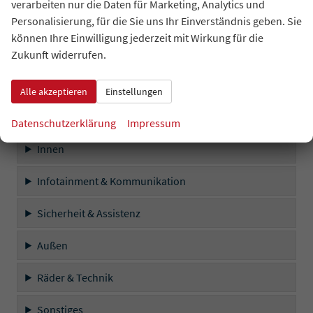
verarbeiten nur die Daten für Marketing, Analytics und
Personalisierung, für die Sie uns Ihr Einverständnis geben. Sie
Außen
können Ihre Einwilligung jederzeit mit Wirkung für die
Räder & Technik
Zukunft widerrufen.
Sonstiges
Alle akzeptieren
Einstellungen
Serienausstattungen
Datenschutzerklärung
Impressum
Innen
Infotainment & Kommunikation
Sicherheit & Assistenz
Außen
Räder & Technik
Sonstiges