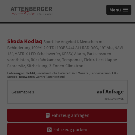
Menü
Skoda Kodiaq
Sportline Angebot f. Menschen mit
Behinderung 100%! 2.0 TDI 193PS 4x4 ALLRAD DSG, 19" Alu, NAVI
13", MATRIX-LED-Scheinwerfer, KESSY, Alarm, Parksensoren
vorn/hinten, Rückfahrkamera, Tempomat, Elektr. Heckklappe +
Fahrersitz, Sitzheizung, 3-Zonen-Climatroni
Fahrzeugnr.
:
37444
, unverbindliche Lieferzeit: 4 - 5 Monate , Landesversion: EU -
Europa,
Neuwagen
, Zentrallager (extern)
auf Anfrage
Gesamtpreis
inkl. 19% MwSt.
Fahrzeug anfragen
Fahrzeug parken