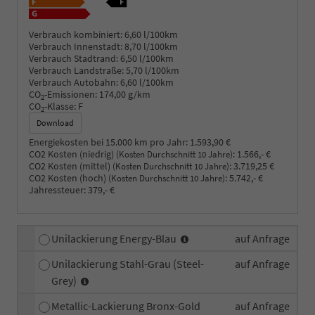
Verbrauch kombiniert:
6,60 l/100km
Verbrauch Innenstadt:
8,70 l/100km
Verbrauch Stadtrand:
6,50 l/100km
Verbrauch Landstraße:
5,70 l/100km
Verbrauch Autobahn:
6,60 l/100km
CO
-Emissionen:
174,00 g/km
2
CO
-Klasse:
F
2
Download
Energiekosten bei 15.000 km pro Jahr:
1.593,90 €
CO2 Kosten (niedrig)
:
1.566,- €
(Kosten Durchschnitt 10 Jahre)
CO2 Kosten (mittel)
:
3.719,25 €
(Kosten Durchschnitt 10 Jahre)
CO2 Kosten (hoch)
:
5.742,- €
(Kosten Durchschnitt 10 Jahre)
Jahressteuer:
379,- €
Unilackierung Energy-Blau
auf Anfrage
Unilackierung Stahl-Grau (Steel-
auf Anfrage
Grey)
Metallic-Lackierung Bronx-Gold
auf Anfrage