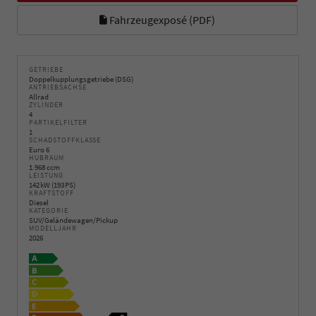
Fahrzeugexposé (PDF)
GETRIEBE
Doppelkupplungsgetriebe (DSG)
ANTRIEBSACHSE
Allrad
ZYLINDER
4
PARTIKELFILTER
1
SCHADSTOFFKLASSE
Euro 6
HUBRAUM
1.968 ccm
LEISTUNG
142 kW (193 PS)
KRAFTSTOFF
Diesel
KATEGORIE
SUV/Geländewagen/Pickup
MODELLJAHR
2026