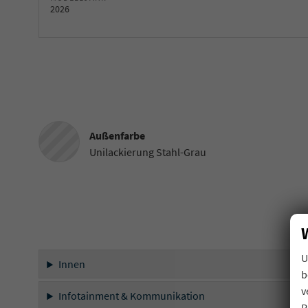
2026
Außenfarbe
Unilackierung Stahl-Grau
U
Innen
b
v
Infotainment & Kommunikation
P