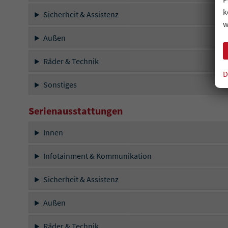
k
Sicherheit & Assistenz
w
Außen
Räder & Technik
D
Sonstiges
Serienausstattungen
Innen
Infotainment & Kommunikation
Sicherheit & Assistenz
Außen
Räder & Technik