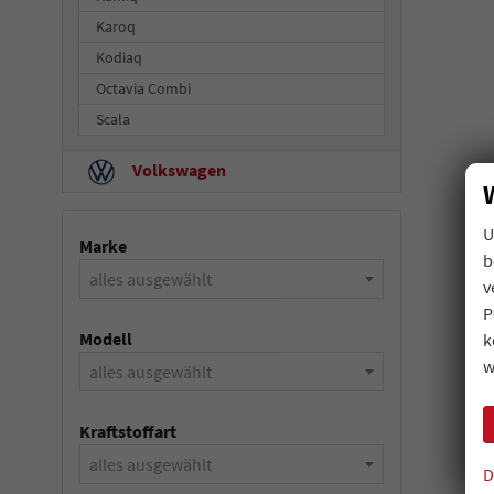
Karoq
Kodiaq
Octavia Combi
Scala
Volkswagen
U
Marke
b
alles ausgewählt
v
P
Modell
k
w
alles ausgewählt
Kraftstoffart
alles ausgewählt
D