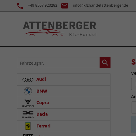
+49 8507 923282
info@kfzhandelattenberger.de
S
Fahrzeugnr.
Ve
Audi
BMW
An
Cupra
Dacia
Ferrari