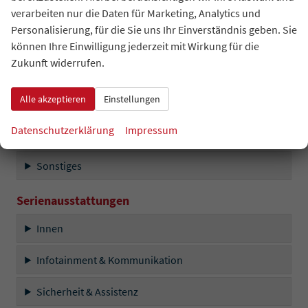
Innen
verarbeiten nur die Daten für Marketing, Analytics und
Personalisierung, für die Sie uns Ihr Einverständnis geben. Sie
Infotainment & Kommunikation
können Ihre Einwilligung jederzeit mit Wirkung für die
Zukunft widerrufen.
Sicherheit & Assistenz
Alle akzeptieren
Einstellungen
Außen
Datenschutzerklärung
Impressum
Räder & Technik
Sonstiges
Serienausstattungen
Innen
Infotainment & Kommunikation
Sicherheit & Assistenz