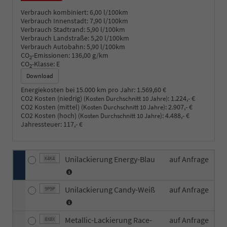
Verbrauch kombiniert:
6,00 l/100km
Verbrauch Innenstadt:
7,90 l/100km
Verbrauch Stadtrand:
5,90 l/100km
Verbrauch Landstraße:
5,20 l/100km
Verbrauch Autobahn:
5,90 l/100km
CO
-Emissionen:
136,00 g/km
2
CO
-Klasse:
E
2
Download
Energiekosten bei 15.000 km pro Jahr:
1.569,60 €
CO2 Kosten (niedrig)
:
1.224,- €
(Kosten Durchschnitt 10 Jahre)
CO2 Kosten (mittel)
:
2.907,- €
(Kosten Durchschnitt 10 Jahre)
CO2 Kosten (hoch)
:
4.488,- €
(Kosten Durchschnitt 10 Jahre)
Jahressteuer:
117,- €
Unilackierung Energy-Blau
auf Anfrage
K4K4
Unilackierung Candy-Weiß
auf Anfrage
9P9P
Metallic-Lackierung Race-
auf Anfrage
8X8X