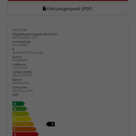
Fahrzeugexposé (PDF)
GETRIEBE
Doppelkupplungsgetriebe (DSG)
ANTRIEBSACHSE
Frontantrieb
ZYLINDER
4
SCHADSTOFFKLASSE
Euro 6
HUBRAUM
1.498 ccm
LEISTUNG
110 kW (150 PS)
KRAFTSTOFF
Benzin
KATEGORIE
Limousine
MODELLJAHR
2027