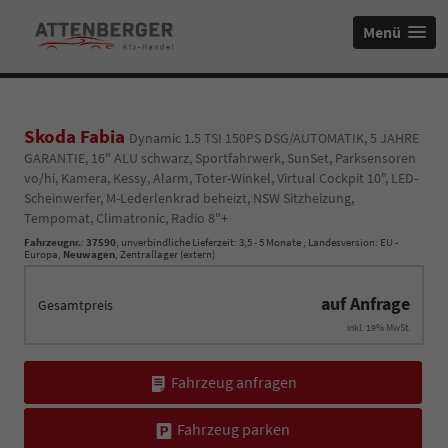
Menü
Skoda Fabia
Dynamic 1.5 TSI 150PS DSG/AUTOMATIK, 5 JAHRE
GARANTIE, 16" ALU schwarz, Sportfahrwerk, SunSet, Parksensoren
vo/hi, Kamera, Kessy, Alarm, Toter-Winkel, Virtual Cockpit 10", LED-
Scheinwerfer, M-Lederlenkrad beheizt, NSW Sitzheizung,
Tempomat, Climatronic, Radio 8"+
Fahrzeugnr.
:
37590
, unverbindliche Lieferzeit: 3,5 - 5 Monate , Landesversion: EU -
Europa,
Neuwagen
, Zentrallager (extern)
auf Anfrage
Gesamtpreis
inkl. 19% MwSt.
Fahrzeug anfragen
Fahrzeug parken