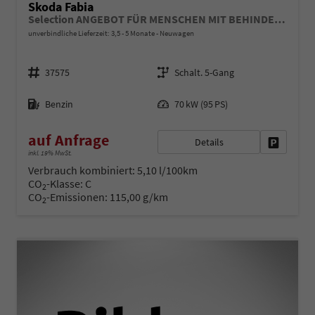
Skoda Fabia
Selection ANGEBOT FÜR MENSCHEN MIT BEHINDERUNG AB 50%! 1.0 TSI 95PS, LED-Scheinwerfer, M-Lederlenkrad, Nebelscheinwerfer, Parksensoren hinten, Sitzheizung, Tempomat, Klimaanlage, Infotainment 8", Fußmatten, 4fach elektr. Fensterheber, Mittelarmlehne vorne
unverbindliche Lieferzeit: 3,5 - 5 Monate
Neuwagen
Fahrzeugnr.
Getriebe
37575
Schalt. 5-Gang
Kraftstoff
Leistung
Benzin
70 kW (95 PS)
auf Anfrage
Details
Fahrzeug 
inkl. 19% MwSt.
Verbrauch kombiniert:
5,10 l/100km
CO
-Klasse:
C
2
CO
-Emissionen:
115,00 g/km
2