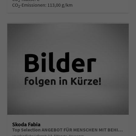
2
CO
-Emissionen:
113,00 g/km
2
Skoda Fabia
Top Selection ANGEBOT FÜR MENSCHEN MIT BEHINDERUNG AB 50%! 1.0 TSI 116PS DSG/AUTOMATIK, 15" Alu, Climatronic, SunSet, Multifunktions-Lederlenkrad beheizt, Infotainment 8", Smart Link, LED-Scheinwerfer, Nebelscheinwerfer, Parksensoren hinten, Sitzheizung, Tempomat
unverbindliche Lieferzeit: 3,5 - 5 Monate
Neuwagen