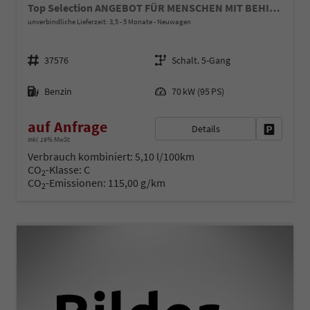
Top Selection ANGEBOT FÜR MENSCHEN MIT BEHINDERUNG AB 50%! 1.0 TSI 95PS, 15" Alu, Climatronic, SunSet, Multifunktions-Lederlenkrad beheizt, Infotainment 8", Smart Link, LED-Scheinwerfer, Nebelscheinwerfer, Parksensoren hinten, Sitzheizung, Tempomat, Fußmatten
unverbindliche Lieferzeit: 3,5 - 5 Monate
Neuwagen
Fahrzeugnr.
Getriebe
37576
Schalt. 5-Gang
Kraftstoff
Leistung
Benzin
70 kW (95 PS)
auf Anfrage
Details
Fahrzeug 
inkl. 19% MwSt.
Verbrauch kombiniert:
5,10 l/100km
CO
-Klasse:
C
2
CO
-Emissionen:
115,00 g/km
2