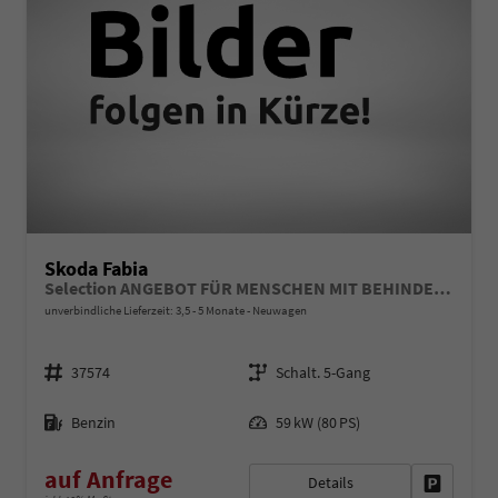
Skoda Fabia
Selection ANGEBOT FÜR MENSCHEN MIT BEHINDERUNG AB 50%! LIEFERUNG KOSTENLOS! 1.0 MPI 80PS, LED-Scheinwerfer, M-Lederlenkrad, Nebelscheinwerfer, Parksensoren hinten, Sitzheizung, Tempomat, Klimaanlage, Infotainment 8", Fußmatten, 4fach elektr. Fensterheber
unverbindliche Lieferzeit: 3,5 - 5 Monate
Neuwagen
Fahrzeugnr.
Getriebe
37574
Schalt. 5-Gang
Kraftstoff
Leistung
Benzin
59 kW (80 PS)
auf Anfrage
Details
Fahrzeug 