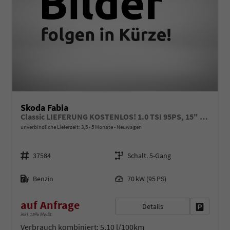
Skoda Fabia
Classic LIEFERUNG KOSTENLOS! 1.0 TSI 95PS, 15" ALU, LED-Scheinwerfer, M-Lederlenkrad, Nebelscheinwerfer, Parksensoren vorne + hinten, Rückfahrkamera, Sitzheizung, Tempomat, Klimaanlage, Infotainment 8"+Wireless SmartLink, Fußmatten, Mittelarmlehne
unverbindliche Lieferzeit: 3,5 - 5 Monate
Neuwagen
Fahrzeugnr.
Getriebe
37584
Schalt. 5-Gang
Kraftstoff
Leistung
Benzin
70 kW (95 PS)
auf Anfrage
Details
Fahrzeug 
inkl. 19% MwSt.
Verbrauch kombiniert:
5,10 l/100km