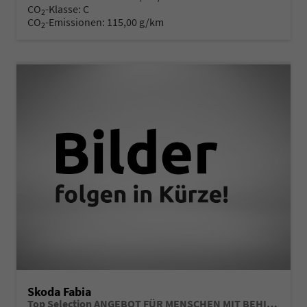
CO
-Klasse:
C
2
CO
-Emissionen:
115,00 g/km
2
Skoda Fabia
Top Selection ANGEBOT FÜR MENSCHEN MIT BEHINDERUNG AB 50%! 1.0 TSI 116PS, 15" Alu, Climatronic, SunSet, Multifunktions-Lederlenkrad beheizt, Infotainment 8", Smart Link, LED-Scheinwerfer, Nebelscheinwerfer, Parksensoren hinten, Sitzheizung, Tempomat, Fußmatten