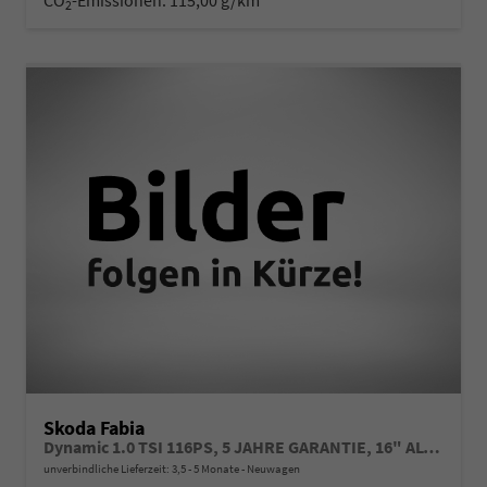
2
Skoda Fabia
Dynamic 1.0 TSI 116PS, 5 JAHRE GARANTIE, 16" ALU schwarz, Sportfahrwerk, SunSet, Parksensoren vo/hi, Kamera, Kessy, Alarm, Toter-Winkel, Virtual Cockpit 10", LED-Scheinwerfer, M-Lederlenkrad beheizt, NSW Sitzheizung, Tempomat, Climatronic, Radio 8"+Smartlink
unverbindliche Lieferzeit: 3,5 - 5 Monate
Neuwagen