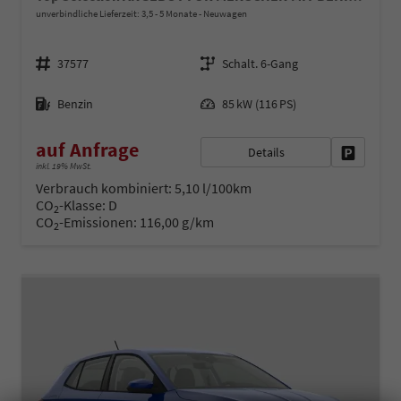
unverbindliche Lieferzeit: 3,5 - 5 Monate
Neuwagen
Fahrzeugnr.
Getriebe
37577
Schalt. 6-Gang
Kraftstoff
Leistung
Benzin
85 kW (116 PS)
auf Anfrage
Details
Fahrzeug 
inkl. 19% MwSt.
Verbrauch kombiniert:
5,10 l/100km
CO
-Klasse:
D
2
CO
-Emissionen:
116,00 g/km
2