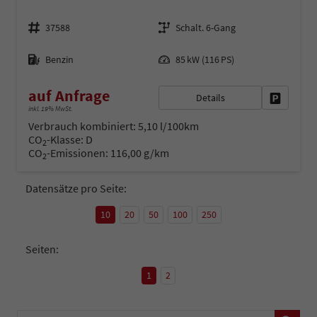
Fahrzeugnr.
Getriebe
37588
Schalt. 6-Gang
Kraftstoff
Leistung
Benzin
85 kW (116 PS)
auf Anfrage
Details
Fahrzeug 
inkl. 19% MwSt.
Verbrauch kombiniert:
5,10 l/100km
CO
-Klasse:
D
2
CO
-Emissionen:
116,00 g/km
2
Datensätze pro Seite:
10
20
50
100
250
Seiten:
1
2