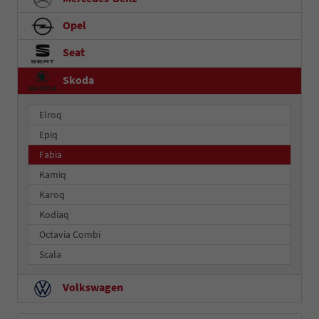
Opel
Seat
Skoda
Elroq
Epiq
Fabia
Kamiq
Karoq
Kodiaq
Octavia Combi
Scala
Volkswagen