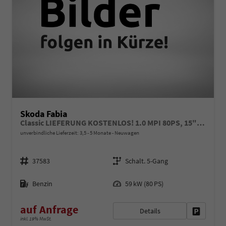
Skoda Fabia
Classic LIEFERUNG KOSTENLOS! 1.0 MPI 80PS, 15" ALU, LED-Scheinwerfer, M-Lederlenkrad, Nebelscheinwerfer, Parksensoren vorn + hinten, Rückfahrkamera, Sitzheizung, Tempomat, Klimaanlage, Infotainment 8"+Wireless SmartLink, Fußmatten, Mittelarmlehne vorne
unverbindliche Lieferzeit: 3,5 - 5 Monate
Neuwagen
Fahrzeugnr.
Getriebe
37583
Schalt. 5-Gang
Kraftstoff
Leistung
Benzin
59 kW (80 PS)
auf Anfrage
Details
Fahrzeug 
inkl. 19% MwSt.