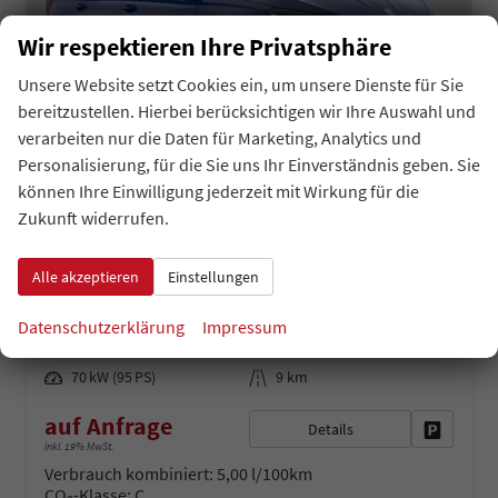
Wir respektieren Ihre Privatsphäre
Unsere Website setzt Cookies ein, um unsere Dienste für Sie
bereitzustellen. Hierbei berücksichtigen wir Ihre Auswahl und
verarbeiten nur die Daten für Marketing, Analytics und
Personalisierung, für die Sie uns Ihr Einverständnis geben. Sie
können Ihre Einwilligung jederzeit mit Wirkung für die
Skoda Fabia
Zukunft widerrufen.
Joy 1.0 Tsi LED DAB Klima SHZ PDC VZE
sofort lieferbar
Neuwagen
Alle akzeptieren
Einstellungen
Fahrzeugnr.
Getriebe
43069
Schaltgetriebe
Datenschutzerklärung
Impressum
Kraftstoff
Außenfarbe
Benzin
Atlantik Blau
Leistung
Kilometerstand
70 kW (95 PS)
9 km
auf Anfrage
Details
Fahrzeug 
inkl. 19% MwSt.
Verbrauch kombiniert:
5,00 l/100km
CO
-Klasse:
C