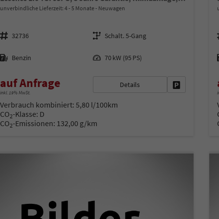
unverbindliche Lieferzeit: 4 - 5 Monate
Neuwagen
Fahrzeugnr.
Getriebe
32736
Schalt. 5-Gang
Kraftstoff
Leistung
Benzin
70 kW (95 PS)
auf Anfrage
Details
Fahrzeug park
inkl. 19% MwSt.
i
Verbrauch kombiniert:
5,80 l/100km
CO
-Klasse:
D
2
CO
-Emissionen:
132,00 g/km
2