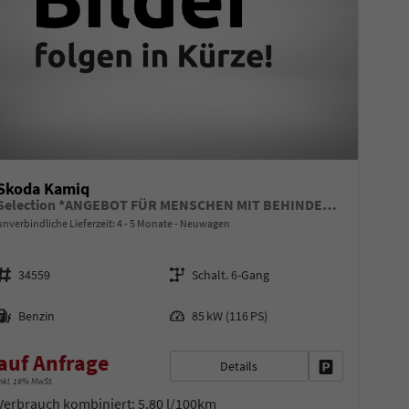
Skoda Kamiq
Selection *ANGEBOT FÜR MENSCHEN MIT BEHINDERUNG AB 50%! 1.0 TSI 115PS, Klimaanlage, Sitzheizung, Parksensoren hinten, LED-Scheinwerfer, Tempomat, Infotainment 8", Virtual Cockpit Nebelscheinwerfer, Dachreling
unverbindliche Lieferzeit: 4 - 5 Monate
Neuwagen
Fahrzeugnr.
Getriebe
34559
Schalt. 6-Gang
Kraftstoff
Leistung
Benzin
85 kW (116 PS)
auf Anfrage
Details
en
Fahrzeug parke
nkl. 19% MwSt.
Verbrauch kombiniert:
5,80 l/100km