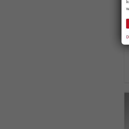
k
w
D