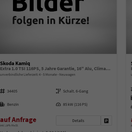
Skoda Kamiq
Extra 1.0 TSI 116PS, 5 Jahre Garantie, 16" Alu, Climatronic, Radio 8" + SmartLink, Parksensoren hinten, Rückfahrkamera, Sitzheizung, SunSet, Tempomat, Armlehne, NSW, LED-Scheinwerfer, Dachreling, Virtual Cockpit, Reserverad, M-Lederlenkrad, Easy Start
unverbindliche Lieferzeit: 4 - 5 Monate
Neuwagen
Fahrzeugnr.
Getriebe
34405
Schalt. 6-Gang
Kraftstoff
Leistung
Benzin
85 kW (116 PS)
auf Anfrage
Details
Fahrzeug park
inkl. 19% MwSt.
i