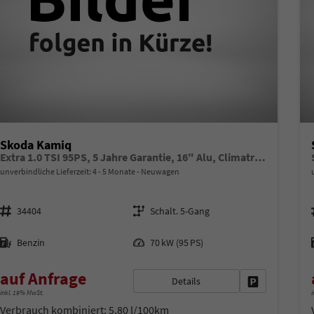
Skoda Kamiq
Extra 1.0 TSI 95PS, 5 Jahre Garantie, 16" Alu, Climatronic, Radio 8" + SmartLink, Parksensoren hinten, Rückfahrkamera, Sitzheizung, SunSet, Tempomat, Armlehne, NSW, LED-Scheinwerfer, Dachreling, Virtual Cockpit, Reserverad, M-Lederlenkrad, Easy Start
unverbindliche Lieferzeit: 4 - 5 Monate
Neuwagen
Fahrzeugnr.
Getriebe
34404
Schalt. 5-Gang
Kraftstoff
Leistung
Benzin
70 kW (95 PS)
auf Anfrage
Details
Fahrzeug park
inkl. 19% MwSt.
i
Verbrauch kombiniert:
5,80 l/100km