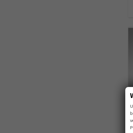
U
b
v
P