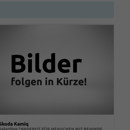
Skoda Kamiq
Selection *ANGEBOT FÜR MENSCHEN MIT BEHINDERUNG AB 50%! 1.0 TSI 95PS, Klimaanlage, Sitzheizung, Parksensoren hinten, LED-Scheinwerfer, Tempomat, Infotainment 8", Virtual Cockpit Nebelscheinwerfer, Dachreling