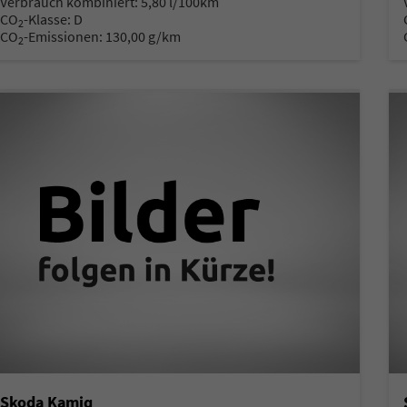
Verbrauch kombiniert:
5,80 l/100km
CO
-Klasse:
D
2
CO
-Emissionen:
130,00 g/km
2
Skoda Kamiq