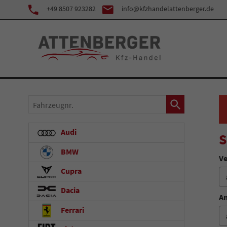
+49 8507 923282
info@kfzhandelattenberger.de
Fahrzeugnr.
Audi
S
BMW
Ve
Cupra
Dacia
An
Ferrari