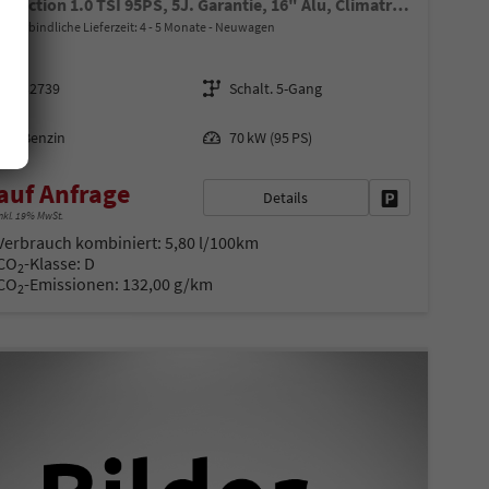
Selection 1.0 TSI 95PS, 5J. Garantie, 16" Alu, Climatronic, Winterpaket, Parksensoren hinten, Nebelscheinwerfer, Tempomat, M-Lederlenkrad, Radio 8" + Wireless Smartlink, LED-Scheinwerfer, Virtual Cockpit
unverbindliche Lieferzeit: 4 - 5 Monate
Neuwagen
Fahrzeugnr.
Getriebe
32739
Schalt. 5-Gang
Kraftstoff
Leistung
Benzin
70 kW (95 PS)
auf Anfrage
Details
en
Fahrzeug parke
nkl. 19% MwSt.
Verbrauch kombiniert:
5,80 l/100km
CO
-Klasse:
D
2
CO
-Emissionen:
132,00 g/km
2