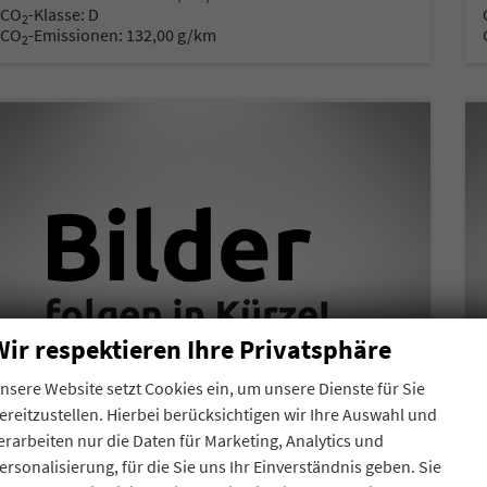
CO
-Klasse:
D
2
CO
-Emissionen:
132,00 g/km
2
Wir respektieren Ihre Privatsphäre
nsere Website setzt Cookies ein, um unsere Dienste für Sie
ereitzustellen. Hierbei berücksichtigen wir Ihre Auswahl und
erarbeiten nur die Daten für Marketing, Analytics und
ersonalisierung, für die Sie uns Ihr Einverständnis geben. Sie
Skoda Kamiq