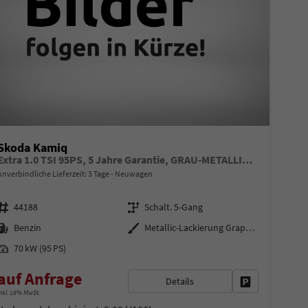
Skoda Kamiq
Extra 1.0 TSI 95PS, 5 Jahre Garantie, GRAU-METALLIC, 16" Alu, Climatronic, Radio 8" + SmartLink, Parksensoren hinten, Rückfahrkamera, Sitzheizung, SunSet, Tempomat, Armlehne, NSW, LED-Scheinwerfer, Dachreling,Virtual Cockpit, Reserverad, M-Lederlenkrad BEHEIZT
unverbindliche Lieferzeit:
3 Tage
Neuwagen
Fahrzeugnr.
Getriebe
44188
Schalt. 5-Gang
Kraftstoff
Außenfarbe
Benzin
Metallic-Lackierung Graphit-Grau
Leistung
70 kW (95 PS)
auf Anfrage
Details
en
Fahrzeug parke
nkl. 19% MwSt.