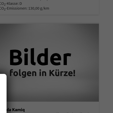
CO
-Klasse:
D
2
CO
-Emissionen:
130,00 g/km
2
Skoda Kamiq