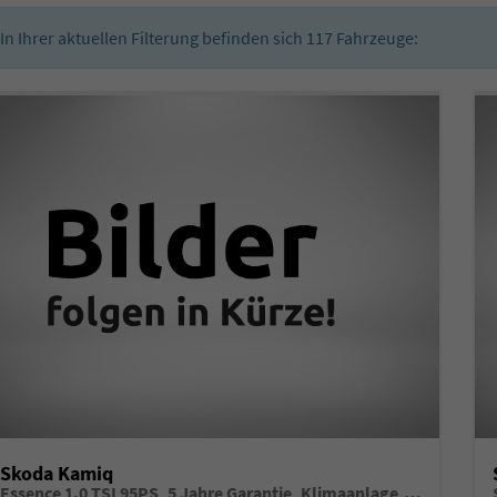
In Ihrer aktuellen Filterung befinden sich
117
Fahrzeuge:
Skoda Kamiq
Essence 1.0 TSI 95PS, 5 Jahre Garantie, Klimaanlage, Radio 8"/Bluetooth, Parksensoren hinten, LED-Scheinwerfer, Dachreling, Virtual Cockpit