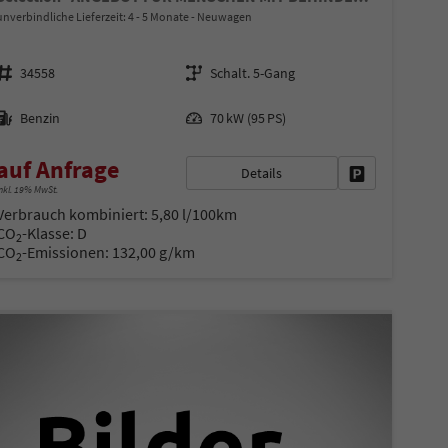
unverbindliche Lieferzeit: 4 - 5 Monate
Neuwagen
Fahrzeugnr.
Getriebe
34558
Schalt. 5-Gang
Kraftstoff
Leistung
Benzin
70 kW (95 PS)
auf Anfrage
Details
en
Fahrzeug parke
nkl. 19% MwSt.
Verbrauch kombiniert:
5,80 l/100km
CO
-Klasse:
D
2
CO
-Emissionen:
132,00 g/km
2