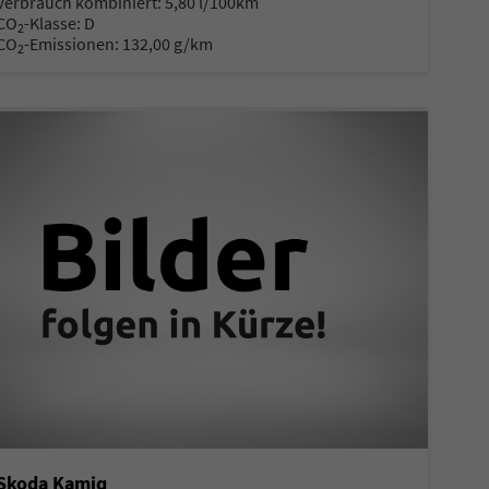
Verbrauch kombiniert:
5,80 l/100km
CO
-Klasse:
D
2
CO
-Emissionen:
132,00 g/km
2
Skoda Kamiq