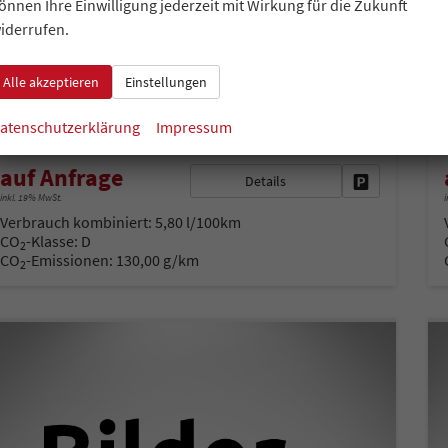
Essence 1.0 TSI 116PS, 5 Jahre Garantie, Klimaanlage, Radio 8"/Bluetooth, Parksensoren hinten, LED-Scheinwerfer, Dachreling, Virtual Cockpit
önnen Ihre Einwilligung jederzeit mit Wirkung für die Zukunft
unverbindliche Lieferzeit: 4 - 5 Monate
Neuwagen
iderrufen.
Fahrzeugnr.
Getriebe
32737
Schalt. 6-Gang
Alle akzeptieren
Einstellungen
Kraftstoff
Leistung
Benzin
85 kW (116 PS)
atenschutzerklärung
Impressum
auf Anfrage
Details
Fahrzeug park
inkl. 19% MwSt.
i
Verbrauch kombiniert:
5,80 l/100km
CO
-Klasse:
D
2
CO
-Emissionen:
130,00 g/km
2