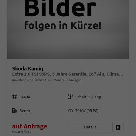
Skoda Kamiq
Extra 1.0 TSI 95PS, 5 Jahre Garantie, 16" Alu, Climatronic, Radio 8" + SmartLink, Parksensoren hinten, Rückfahrkamera, Sitzheizung, SunSet, Tempomat, Armlehne, NSW, LED-Scheinwerfer, Dachreling, Virtual Cockpit, Reserverad, M-Lederlenkrad, Easy Start
unverbindliche Lieferzeit: 4 - 5 Monate
Neuwagen
Fahrzeugnr.
Getriebe
34404
Schalt. 5-Gang
Kraftstoff
Leistung
Benzin
70 kW (95 PS)
auf Anfrage
Details
Fahrzeug 
inkl. 19% MwSt.