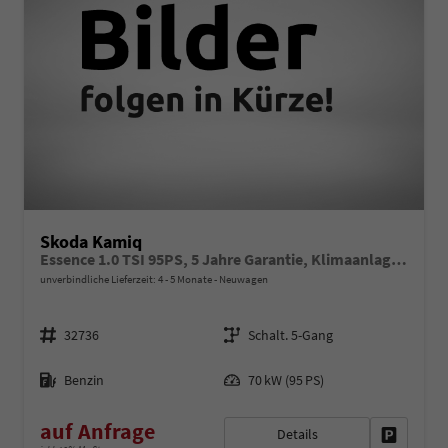
Skoda Kamiq
Essence 1.0 TSI 95PS, 5 Jahre Garantie, Klimaanlage, Radio 8"/Bluetooth, Parksensoren hinten, LED-Scheinwerfer, Dachreling, Virtual Cockpit
unverbindliche Lieferzeit: 4 - 5 Monate
Neuwagen
Fahrzeugnr.
Getriebe
32736
Schalt. 5-Gang
Kraftstoff
Leistung
Benzin
70 kW (95 PS)
auf Anfrage
Details
Fahrzeug 