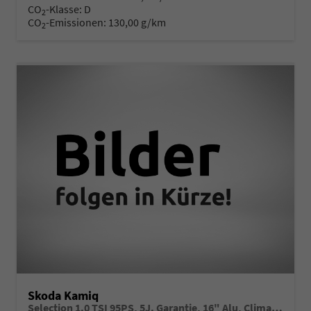
CO
-Klasse:
D
2
CO
-Emissionen:
130,00 g/km
2
Skoda Kamiq
Selection 1.0 TSI 95PS, 5J. Garantie, 16" Alu, Climatronic, Winterpaket, Parksensoren hinten, Nebelscheinwerfer, Tempomat, M-Lederlenkrad, Radio 8" + Wireless Smartlink, LED-Scheinwerfer, Virtual Cockpit