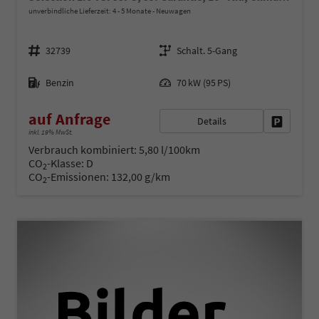
unverbindliche Lieferzeit: 4 - 5 Monate
Neuwagen
Fahrzeugnr.
Getriebe
32739
Schalt. 5-Gang
Kraftstoff
Leistung
Benzin
70 kW (95 PS)
auf Anfrage
Details
Fahrzeug 
inkl. 19% MwSt.
Verbrauch kombiniert:
5,80 l/100km
CO
-Klasse:
D
2
CO
-Emissionen:
132,00 g/km
2