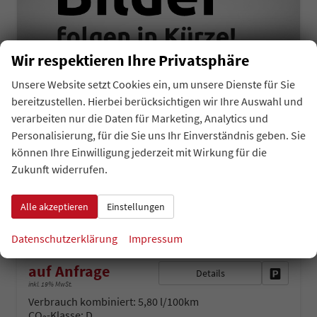
Wir respektieren Ihre Privatsphäre
Unsere Website setzt Cookies ein, um unsere Dienste für Sie
bereitzustellen. Hierbei berücksichtigen wir Ihre Auswahl und
verarbeiten nur die Daten für Marketing, Analytics und
Personalisierung, für die Sie uns Ihr Einverständnis geben. Sie
Skoda Kamiq
Extra 1.0 TSI 116PS, 5 Jahre Garantie, 16" Alu, Climatronic, Radio 8" + SmartLink, Parksensoren hinten, Rückfahrkamera, Sitzheizung, SunSet, Tempomat, Armlehne, NSW, LED-Scheinwerfer, Dachreling, Virtual Cockpit, Reserverad, M-Lederlenkrad, Easy Start
können Ihre Einwilligung jederzeit mit Wirkung für die
unverbindliche Lieferzeit: 4 - 5 Monate
Neuwagen
Zukunft widerrufen.
Fahrzeugnr.
Getriebe
34405
Schalt. 6-Gang
Alle akzeptieren
Einstellungen
Kraftstoff
Leistung
Benzin
85 kW (116 PS)
Datenschutzerklärung
Impressum
auf Anfrage
Details
Fahrzeug 
inkl. 19% MwSt.
Verbrauch kombiniert:
5,80 l/100km
CO
-Klasse:
D