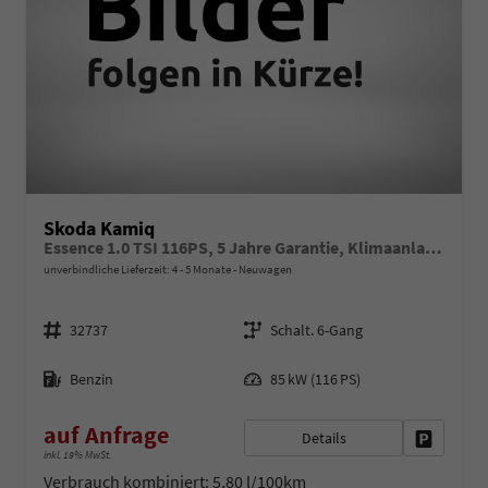
Skoda Kamiq
Essence 1.0 TSI 116PS, 5 Jahre Garantie, Klimaanlage, Radio 8"/Bluetooth, Parksensoren hinten, LED-Scheinwerfer, Dachreling, Virtual Cockpit
unverbindliche Lieferzeit: 4 - 5 Monate
Neuwagen
Fahrzeugnr.
Getriebe
32737
Schalt. 6-Gang
Kraftstoff
Leistung
Benzin
85 kW (116 PS)
auf Anfrage
Details
Fahrzeug 
inkl. 19% MwSt.
Verbrauch kombiniert:
5,80 l/100km