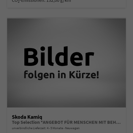
2
Skoda Kamiq
Top Selection *ANGEBOT FÜR MENSCHEN MIT BEHINDERUNG AB 50%! 1.0 TSI 115PS, 16"-Leichtmetallräder, Climatronic, Sitzheizung, Parksensoren hinten, SunSet, LED-Scheinwerfer, Tempomat, Infotainment 8", SmartLink (Navi-Funktion über Smartphone), M-Lederlenkrad beheizt, V
unverbindliche Lieferzeit: 4 - 5 Monate
Neuwagen