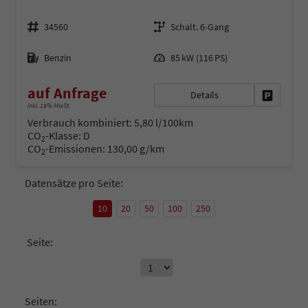
Fahrzeugnr.
Getriebe
34560
Schalt. 6-Gang
Kraftstoff
Leistung
Benzin
85 kW (116 PS)
auf Anfrage
Details
Fahrzeug 
inkl. 19% MwSt.
Verbrauch kombiniert:
5,80 l/100km
CO
-Klasse:
D
2
CO
-Emissionen:
130,00 g/km
2
Datensätze pro Seite:
10
20
50
100
250
Seite:
Seiten: