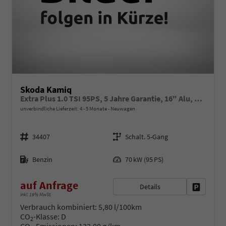
Skoda Kamiq
Extra Plus 1.0 TSI 95PS, 5 Jahre Garantie, 16" Alu, Kessy, Alarm, Parksensoren vo/hi, Rückfahrkamera, Climatronic, Radio 8" + SmartLink, Sitzheizung, Tempomat, M-Lederlenkrad beheizt, Armlehne, NSW, SunSet, Virtual Cockpit
unverbindliche Lieferzeit: 4 - 5 Monate
Neuwagen
Fahrzeugnr.
Getriebe
34407
Schalt. 5-Gang
Kraftstoff
Leistung
Benzin
70 kW (95 PS)
auf Anfrage
Details
Fahrzeug 
inkl. 19% MwSt.
Verbrauch kombiniert:
5,80 l/100km
CO
-Klasse:
D
2
CO
-Emissionen:
132,00 g/km