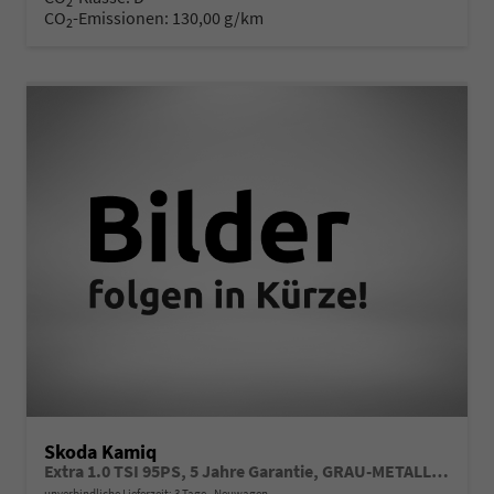
2
CO
-Emissionen:
130,00 g/km
2
Skoda Kamiq
Extra 1.0 TSI 95PS, 5 Jahre Garantie, GRAU-METALLIC, 16" Alu, Climatronic, Radio 8" + SmartLink, Parksensoren hinten, Rückfahrkamera, Sitzheizung, SunSet, Tempomat, Armlehne, NSW, LED-Scheinwerfer, Dachreling,Virtual Cockpit, Reserverad, M-Lederlenkrad BEHEIZT
unverbindliche Lieferzeit:
3 Tage
Neuwagen