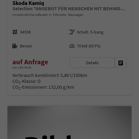
Skoda Kamiq
Selection *ANGEBOT FÜR MENSCHEN MIT BEHINDERUNG AB 50%! 1.0 TSI 95PS, Klimaanlage, Sitzheizung, Parksensoren hinten, LED-Scheinwerfer, Tempomat, Infotainment 8", Virtual Cockpit Nebelscheinwerfer, Dachreling
unverbindliche Lieferzeit: 4 - 5 Monate
Neuwagen
Fahrzeugnr.
Getriebe
34558
Schalt. 5-Gang
Kraftstoff
Leistung
Benzin
70 kW (95 PS)
auf Anfrage
Details
Fahrzeug 
inkl. 19% MwSt.
Verbrauch kombiniert:
5,80 l/100km
CO
-Klasse:
D
2
CO
-Emissionen:
132,00 g/km
2