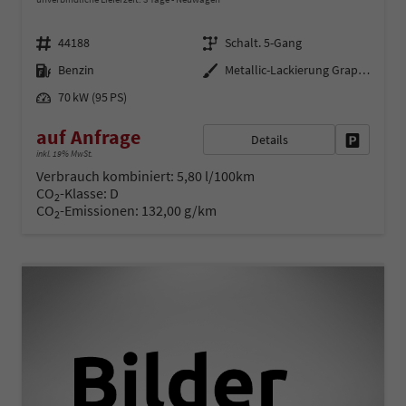
Fahrzeugnr.
Getriebe
44188
Schalt. 5-Gang
Kraftstoff
Außenfarbe
Benzin
Metallic-Lackierung Graphit-Grau
Leistung
70 kW (95 PS)
auf Anfrage
Details
Fahrzeug 
inkl. 19% MwSt.
Verbrauch kombiniert:
5,80 l/100km
CO
-Klasse:
D
2
CO
-Emissionen:
132,00 g/km
2