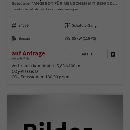
Selection *ANGEBOT FÜR MENSCHEN MIT BEHINDERUNG AB 50%! 1.0 TSI 115PS, Klimaanlage, Sitzheizung, Parksensoren hinten, LED-Scheinwerfer, Tempomat, Infotainment 8", Virtual Cockpit Nebelscheinwerfer, Dachreling
unverbindliche Lieferzeit: 4 - 5 Monate
Neuwagen
Fahrzeugnr.
Getriebe
34559
Schalt. 6-Gang
Kraftstoff
Leistung
Benzin
85 kW (116 PS)
auf Anfrage
Details
Fahrzeug 
inkl. 19% MwSt.
Verbrauch kombiniert:
5,80 l/100km
CO
-Klasse:
D
2
CO
-Emissionen:
130,00 g/km
2