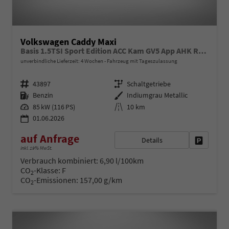
Volkswagen Caddy Maxi
Basis 1.5TSI Sport Edition ACC Kam GV5 App AHK Reling
unverbindliche Lieferzeit:
4 Wochen
Fahrzeug mit Tageszulassung
Fahrzeugnr.
Getriebe
43897
Schaltgetriebe
Kraftstoff
Außenfarbe
Benzin
Indiumgrau Metallic
Leistung
Kilometerstand
85 kW (116 PS)
10 km
01.06.2026
auf Anfrage
Details
Fahrzeug 
inkl. 19% MwSt.
Verbrauch kombiniert:
6,90 l/100km
CO
-Klasse:
F
2
CO
-Emissionen:
157,00 g/km
2