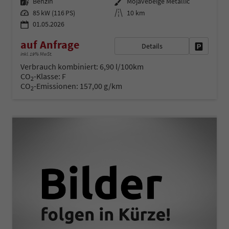
Kraftstoff
Außenfarbe
Benzin
Mojavebeige Metallic
Leistung
Kilometerstand
85 kW (116 PS)
10 km
01.05.2026
auf Anfrage
Details
Fahrzeug 
inkl. 19% MwSt.
Verbrauch kombiniert:
6,90 l/100km
CO
-Klasse:
F
2
CO
-Emissionen:
157,00 g/km
2