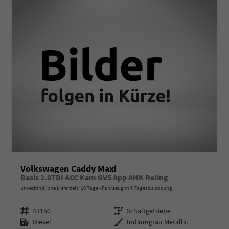
Volkswagen Caddy Maxi
Basis 2.0TDI ACC Kam GV5 App AHK Reling
unverbindliche Lieferzeit:
10 Tage
Fahrzeug mit Tageszulassung
Fahrzeugnr.
Getriebe
43150
Schaltgetriebe
Kraftstoff
Außenfarbe
Diesel
Indiumgrau Metallic