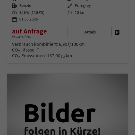
Kraftstoff
Außenfarbe
Benzin
Puregrey
Leistung
Kilometerstand
85 kW (116 PS)
10 km
01.05.2026
auf Anfrage
Details
Fahrzeug 
inkl. 19% MwSt.
Verbrauch kombiniert:
6,90 l/100km
CO
-Klasse:
F
2
CO
-Emissionen:
157,00 g/km
2