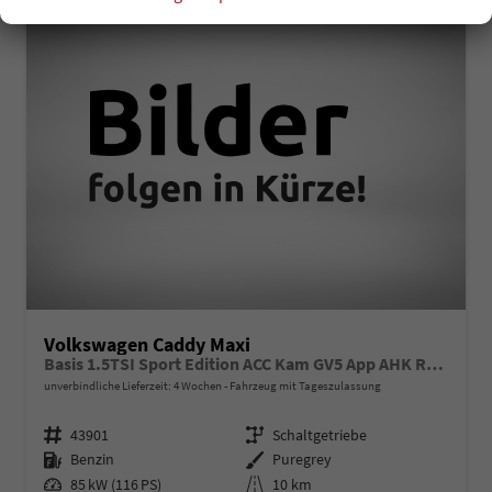
Volkswagen Caddy Maxi
Basis 1.5TSI Sport Edition ACC Kam GV5 App AHK Reling
unverbindliche Lieferzeit:
4 Wochen
Fahrzeug mit Tageszulassung
Fahrzeugnr.
Getriebe
43901
Schaltgetriebe
Kraftstoff
Außenfarbe
Benzin
Puregrey
Leistung
Kilometerstand
85 kW (116 PS)
10 km