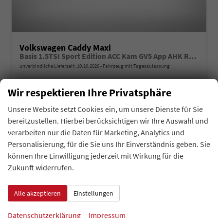
Volkswagen Caddy Maxi
Basis 1.5TSI Sport Edition ACC Kam GV5 App AHK Reling
unverbindliche Lieferzeit:
10.10.2026
Fahrzeug mit Tageszulassung
Fahrzeugnr.
Getriebe
43895
Schaltgetriebe
Wir respektieren Ihre Privatsphäre
Kraftstoff
Außenfarbe
Benzin
Kirschrot
Unsere Website setzt Cookies ein, um unsere Dienste für Sie
Leistung
Kilometerstand
85 kW (116 PS)
10 km
bereitzustellen. Hierbei berücksichtigen wir Ihre Auswahl und
01.05.2026
verarbeiten nur die Daten für Marketing, Analytics und
auf Anfrage
Details
Fahrzeug 
Personalisierung, für die Sie uns Ihr Einverständnis geben. Sie
inkl. 19% MwSt.
können Ihre Einwilligung jederzeit mit Wirkung für die
Verbrauch kombiniert:
6,90 l/100km
Zukunft widerrufen.
CO
-Klasse:
F
2
CO
-Emissionen:
157,00 g/km
2
Alle akzeptieren
Einstellungen
Datenschutzerklärung
Impressum