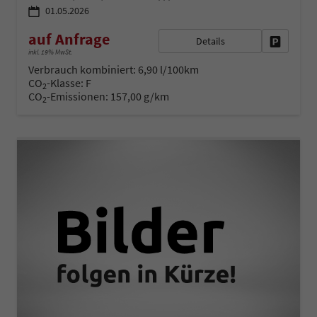
01.05.2026
auf Anfrage
Details
Fahrzeug 
inkl. 19% MwSt.
Verbrauch kombiniert:
6,90 l/100km
CO
-Klasse:
F
2
CO
-Emissionen:
157,00 g/km
2