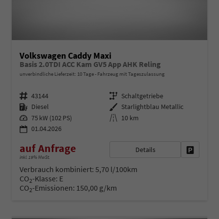
Volkswagen Caddy Maxi
Basis 2.0TDI ACC Kam GV5 App AHK Reling
unverbindliche Lieferzeit:
10 Tage
Fahrzeug mit Tageszulassung
Fahrzeugnr.
Getriebe
43144
Schaltgetriebe
Kraftstoff
Außenfarbe
Diesel
Starlightblau Metallic
Leistung
Kilometerstand
75 kW (102 PS)
10 km
01.04.2026
auf Anfrage
Details
Fahrzeug 
inkl. 19% MwSt.
Verbrauch kombiniert:
5,70 l/100km
CO
-Klasse:
E
2
CO
-Emissionen:
150,00 g/km
2