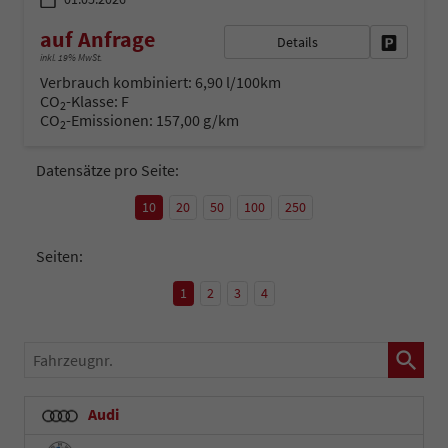
auf Anfrage
Details
Fahrzeug 
inkl. 19% MwSt.
Verbrauch kombiniert:
6,90 l/100km
CO
-Klasse:
F
2
CO
-Emissionen:
157,00 g/km
2
Datensätze pro Seite:
10
20
50
100
250
Seiten:
1
2
3
4
Fahrzeugnr.
Audi