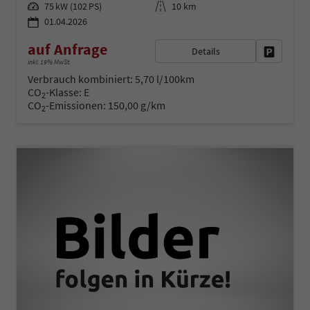
Leistung
Kilometerstand
75 kW (102 PS)
10 km
01.04.2026
auf Anfrage
Details
Fahrzeug 
inkl. 19% MwSt.
Verbrauch kombiniert:
5,70 l/100km
CO
-Klasse:
E
2
CO
-Emissionen:
150,00 g/km
2