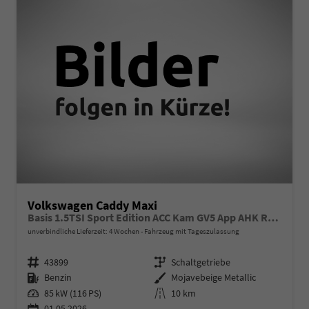
Volkswagen Caddy Maxi
Basis 1.5TSI Sport Edition ACC Kam GV5 App AHK Reling
unverbindliche Lieferzeit:
4 Wochen
Fahrzeug mit Tageszulassung
Fahrzeugnr.
Getriebe
43899
Schaltgetriebe
Kraftstoff
Außenfarbe
Benzin
Mojavebeige Metallic
Leistung
Kilometerstand
85 kW (116 PS)
10 km
01.05.2026