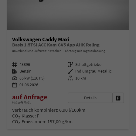
Volkswagen Caddy Maxi
Basis 1.5TSI ACC Kam GV5 App AHK Reling
unverbindliche Lieferzeit:
4 Wochen
Fahrzeug mit Tageszulassung
Fahrzeugnr.
Getriebe
43896
Schaltgetriebe
Kraftstoff
Außenfarbe
Benzin
Indiumgrau Metallic
Leistung
Kilometerstand
85 kW (116 PS)
10 km
01.06.2026
auf Anfrage
Details
Fahrzeug 
inkl. 19% MwSt.
Verbrauch kombiniert:
6,90 l/100km
CO
-Klasse:
F
2
CO
-Emissionen:
157,00 g/km
2