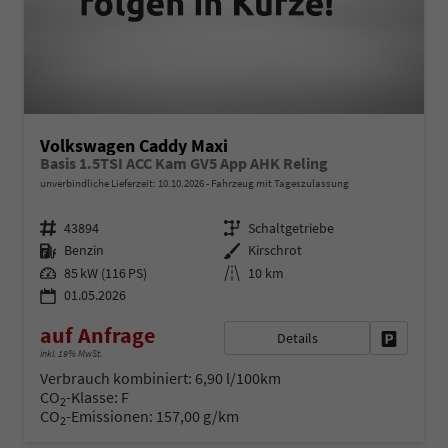
Volkswagen Caddy Maxi
Basis 1.5TSI ACC Kam GV5 App AHK Reling
unverbindliche Lieferzeit:
10.10.2026
Fahrzeug mit Tageszulassung
Fahrzeugnr.
Getriebe
43894
Schaltgetriebe
Kraftstoff
Außenfarbe
Benzin
Kirschrot
Leistung
Kilometerstand
85 kW (116 PS)
10 km
01.05.2026
auf Anfrage
Details
Fahrzeug 
inkl. 19% MwSt.
Verbrauch kombiniert:
6,90 l/100km
CO
-Klasse:
F
2
CO
-Emissionen:
157,00 g/km
2