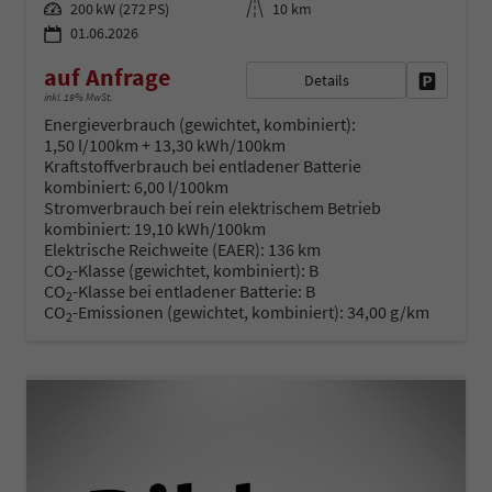
Leistung
Kilometerstand
200 kW (272 PS)
10 km
01.06.2026
auf Anfrage
Details
Fahrzeug 
inkl. 19% MwSt.
Energieverbrauch (gewichtet, kombiniert):
1,50 l/100km + 13,30 kWh/100km
Kraftstoffverbrauch bei entladener Batterie
kombiniert:
6,00 l/100km
Stromverbrauch bei rein elektrischem Betrieb
kombiniert:
19,10 kWh/100km
Elektrische Reichweite (EAER):
136 km
CO
-Klasse (gewichtet, kombiniert):
B
2
CO
-Klasse bei entladener Batterie:
B
2
CO
-Emissionen (gewichtet, kombiniert):
34,00 g/km
2