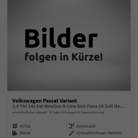
Volkswagen Passat Variant
2.0 TDI 142 kW 4Motion R-Line DSG Pano 19 Zoll Head Up AHK Navi
unverbindliche Lieferzeit:
10 Tage
Fahrzeug mit Tageszulassung
Fahrzeugnr.
Getriebe
43762
Automatik
Kraftstoff
Außenfarbe
Diesel
Grenadilschwarz Metallic