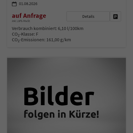
01.08.2026
auf Anfrage
Details
Fahrzeug 
inkl. 19% MwSt.
Verbrauch kombiniert:
6,10 l/100km
CO
-Klasse:
F
2
CO
-Emissionen:
161,00 g/km
2