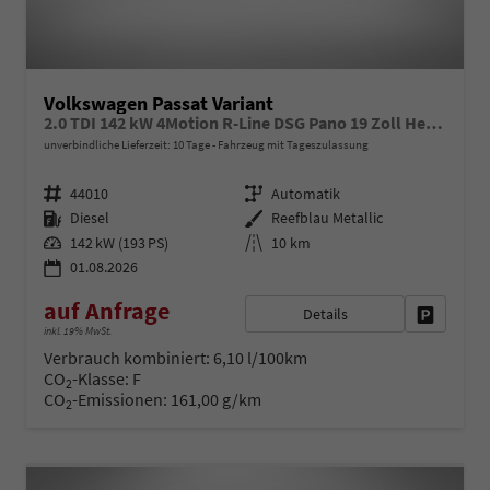
Volkswagen Passat Variant
2.0 TDI 142 kW 4Motion R-Line DSG Pano 19 Zoll Head Up AHK Navi
unverbindliche Lieferzeit:
10 Tage
Fahrzeug mit Tageszulassung
Fahrzeugnr.
Getriebe
44010
Automatik
Kraftstoff
Außenfarbe
Diesel
Reefblau Metallic
Leistung
Kilometerstand
142 kW (193 PS)
10 km
01.08.2026
auf Anfrage
Details
Fahrzeug 
inkl. 19% MwSt.
Verbrauch kombiniert:
6,10 l/100km
CO
-Klasse:
F
2
CO
-Emissionen:
161,00 g/km
2