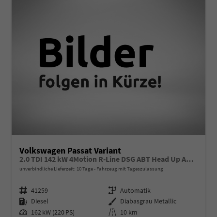
Volkswagen Passat Variant
2.0 TDI 142 kW 4Motion R-Line DSG ABT Head Up AHK Navi
unverbindliche Lieferzeit:
10 Tage
Fahrzeug mit Tageszulassung
Fahrzeugnr.
Getriebe
41259
Automatik
Kraftstoff
Außenfarbe
Diesel
Diabasgrau Metallic
Leistung
Kilometerstand
162 kW (220 PS)
10 km