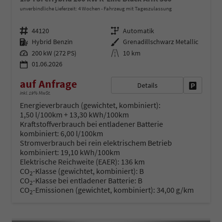
unverbindliche Lieferzeit:
4 Wochen
Fahrzeug mit Tageszulassung
Fahrzeugnr.
Getriebe
44120
Automatik
Kraftstoff
Außenfarbe
Hybrid Benzin
Grenadillschwarz Metallic
Leistung
Kilometerstand
200 kW (272 PS)
10 km
01.06.2026
auf Anfrage
Details
Fahrzeug 
inkl. 19% MwSt.
Energieverbrauch (gewichtet, kombiniert):
1,50 l/100km + 13,30 kWh/100km
Kraftstoffverbrauch bei entladener Batterie
kombiniert:
6,00 l/100km
Stromverbrauch bei rein elektrischem Betrieb
kombiniert:
19,10 kWh/100km
Elektrische Reichweite (EAER):
136 km
CO
-Klasse (gewichtet, kombiniert):
B
2
CO
-Klasse bei entladener Batterie:
B
2
CO
-Emissionen (gewichtet, kombiniert):
34,00 g/km
2