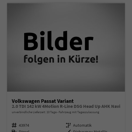
Volkswagen Passat Variant
2.0 TDI 142 kW 4Motion R-Line DSG Head Up AHK Navi
unverbindliche Lieferzeit:
10 Tage
Fahrzeug mit Tageszulassung
Fahrzeugnr.
Getriebe
43974
Automatik
Kraftstoff
Außenfarbe
Diesel
Diabasgrau Metallic