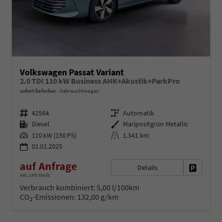
Volkswagen Passat Variant
2.0 TDI 110 kW Business AHK+Akustik+ParkPro
sofort lieferbar
Gebrauchtwagen
Fahrzeugnr.
Getriebe
42564
Automatik
Kraftstoff
Außenfarbe
Diesel
Maripositgrün Metallic
Leistung
Kilometerstand
110 kW (150 PS)
1.341 km
01.01.2025
auf Anfrage
Details
Fahrzeug 
inkl. 19% MwSt.
Verbrauch kombiniert:
5,00 l/100km
CO
-Emissionen:
132,00 g/km
2