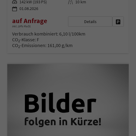
Leistung
Kilometerstand
142 kW (193 PS)
10 km
01.08.2026
auf Anfrage
Details
Fahrzeug 
inkl. 19% MwSt.
Verbrauch kombiniert:
6,10 l/100km
CO
-Klasse:
F
2
CO
-Emissionen:
161,00 g/km
2