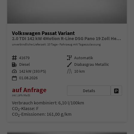
Volkswagen Passat Variant
2.0 TDI 142 kW 4Motion R-Line DSG Pano 19 Zoll Head Up AHK Navi
unverbindliche Lieferzeit:
10 Tage
Fahrzeug mit Tageszulassung
Fahrzeugnr.
Getriebe
41679
Automatik
Kraftstoff
Außenfarbe
Diesel
Diabasgrau Metallic
Leistung
Kilometerstand
142 kW (193 PS)
10 km
01.08.2026
auf Anfrage
Details
Fahrzeug 
inkl. 19% MwSt.
Verbrauch kombiniert:
6,10 l/100km
CO
-Klasse:
F
2
CO
-Emissionen:
161,00 g/km
2