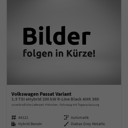
Volkswagen Passat Variant
1.5 TSI eHybrid 200 kW R-Line Black AHK 360
unverbindliche Lieferzeit:
4 Wochen
Fahrzeug mit Tageszulassung
Fahrzeugnr.
Getriebe
44121
Automatik
Kraftstoff
Außenfarbe
Hybrid Benzin
Diabas Grey Metallic