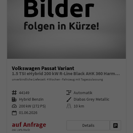
Volkswagen Passat Variant
1.5 TSI eHybrid 200 kW R-Line Black AHK 360 Harmann
unverbindliche Lieferzeit:
4 Wochen
Fahrzeug mit Tageszulassung
Fahrzeugnr.
Getriebe
44149
Automatik
Kraftstoff
Außenfarbe
Hybrid Benzin
Diabas Grey Metallic
Leistung
Kilometerstand
200 kW (272 PS)
10 km
01.06.2026
auf Anfrage
Details
Fahrzeug 
inkl. 19% MwSt.