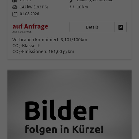
Leistung
Kilometerstand
142 kW (193 PS)
10 km
01.08.2026
auf Anfrage
Details
Fahrzeug 
inkl. 19% MwSt.
Verbrauch kombiniert:
6,10 l/100km
CO
-Klasse:
F
2
CO
-Emissionen:
161,00 g/km
2