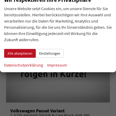
2
CO
-Klasse bei entladener Batterie:
B
2
Unsere Website setzt Cookies ein, um unsere Dienste für Sie
CO
-Emissionen (gewichtet, kombiniert):
34,00 g/km
2
bereitzustellen. Hierbei berücksichtigen wir Ihre Auswahl und
verarbeiten nur die Daten für Marketing, Analytics und
Personalisierung, für die Sie uns Ihr Einverständnis geben. Sie
können Ihre Einwilligung jederzeit mit Wirkung für die
Zukunft widerrufen.
Alle akzeptieren
Einstellungen
Datenschutzerklärung
Impressum
Volkswagen Passat Variant
1.5 TSI eHybrid 200 kW R-Line Black AHK 360