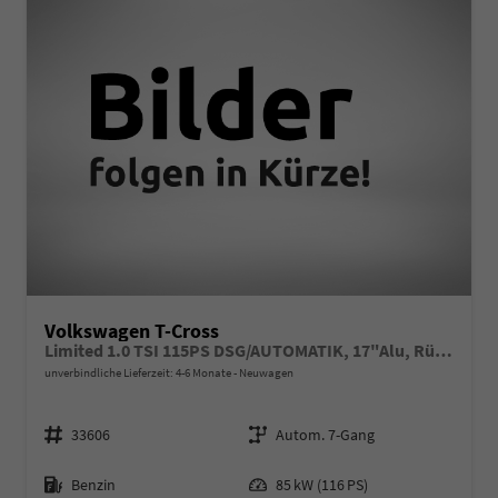
Volkswagen T-Cross
Limited 1.0 TSI 115PS DSG/AUTOMATIK, 17"Alu, Rückfahrkamera, Keyless Access, Abgedunkelte Scheiben, Sicht-Paket, Metallic, Parksensoren vo/hi, Radio Composition 8", Klima, M-Lederlenkrad, Digitales Cockpit, Dachreling, Wireless App-Connect, Side Assist, ACC Temp
unverbindliche Lieferzeit: 4-6 Monate
Neuwagen
Fahrzeugnr.
Getriebe
33606
Autom. 7-Gang
Kraftstoff
Leistung
Benzin
85 kW (116 PS)