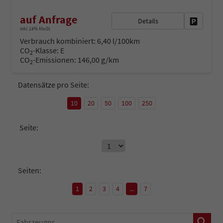
auf Anfrage
Details
Fahrzeug 
inkl. 19% MwSt.
Verbrauch kombiniert:
6,40 l/100km
CO
-Klasse:
E
2
CO
-Emissionen:
146,00 g/km
2
Datensätze pro Seite:
10
20
50
100
250
Seite:
Seiten:
1
2
3
4
...
7
Fahrzeugnr.