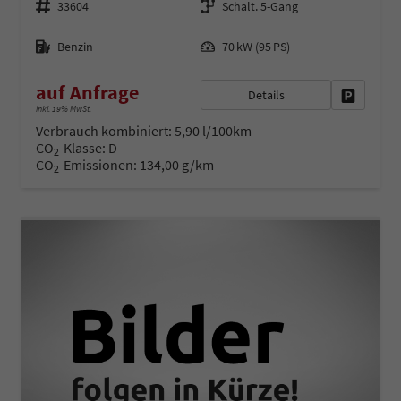
33604
Schalt. 5-Gang
Kraftstoff
Leistung
Benzin
70 kW (95 PS)
auf Anfrage
Details
Fahrzeug 
inkl. 19% MwSt.
Verbrauch kombiniert:
5,90 l/100km
CO
-Klasse:
D
2
CO
-Emissionen:
134,00 g/km
2