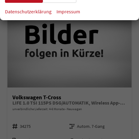
Datenschutzerklärung
Impressum
Volkswagen T-Cross
LIFE 1.0 TSI 115PS DSG/AUTOMATIK, Wireless App-Connect, Side Assist, ACC/Tempomat, 16" Alu, Parksensoren vo/hi, LED-Scheinwerfer, Radio Composition 8", Klima, M-Lederlenkrad, Digitales Cockpit, Dachreling
unverbindliche Lieferzeit: 4-6 Monate
Neuwagen
Fahrzeugnr.
Getriebe
34275
Autom. 7-Gang
Kraftstoff
Leistung