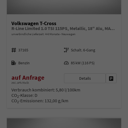
Volkswagen T-Cross
R-Line Limited 1.0 TSI 115PS, Metallic, 18" Alu, MATRIX-LED-Scheinwerfer, Adaptiver Tempomat ACC, Parksensoren, Rückfahrkamera, Keyless, Abgedunkelte Scheiben, Sicht-Paket, Radio "Ready2Discover", Wireless App-Connect, Klima, M-Lederlenkrad, Side Assist
unverbindliche Lieferzeit: 4-6 Monate
Neuwagen
Fahrzeugnr.
Getriebe
37165
Schalt. 6-Gang
Kraftstoff
Leistung
Benzin
85 kW (116 PS)
auf Anfrage
Details
Fahrzeug 
inkl. 19% MwSt.
Verbrauch kombiniert:
5,80 l/100km
CO
-Klasse:
D
2
CO
-Emissionen:
132,00 g/km
2