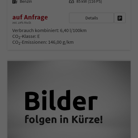
Benzin
85 kW (116 PS)
auf Anfrage
Details
Fahrzeug 
inkl. 19% MwSt.
Verbrauch kombiniert:
6,40 l/100km
CO
-Klasse:
E
2
CO
-Emissionen:
146,00 g/km
2