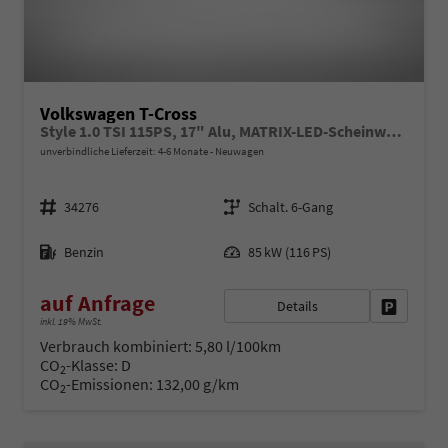
Volkswagen T-Cross
Style 1.0 TSI 115PS, 17" Alu, MATRIX-LED-Scheinwerfer (IQ Light), Adaptiver Tempomat ACC, Parksensoren vo/hi, Radio "Ready2Discover", Wireless App-Connect, Klima, M-Lederlenkrad, Digitales Cockpit, Müdigkeitserkennung, Dachreling, Side Assist, Travel Assist
unverbindliche Lieferzeit: 4-6 Monate
Neuwagen
Fahrzeugnr.
Getriebe
34276
Schalt. 6-Gang
Kraftstoff
Leistung
Benzin
85 kW (116 PS)
auf Anfrage
Details
Fahrzeug 
inkl. 19% MwSt.
Verbrauch kombiniert:
5,80 l/100km
CO
-Klasse:
D
2
CO
-Emissionen:
132,00 g/km
2