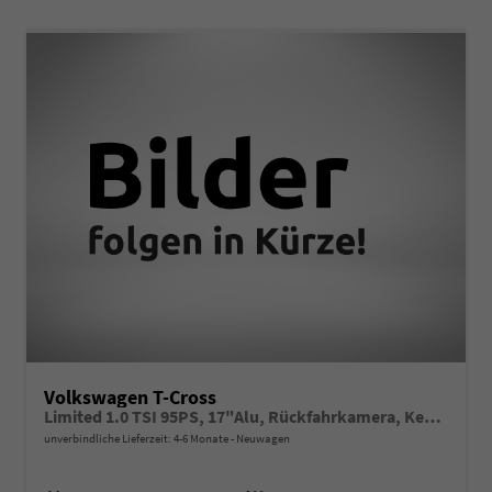
Volkswagen T-Cross
Limited 1.0 TSI 95PS, 17"Alu, Rückfahrkamera, Keyless Access, Abgedunkelte Scheiben, Sicht-Paket, Metallic, Parksensoren vo/hi, Radio Composition 8", Klima, M-Lederlenkrad, Digitales Cockpit, Dachreling, Wireless App-Connect, Side Assist, ACC Tempomat
unverbindliche Lieferzeit: 4-6 Monate
Neuwagen
Fahrzeugnr.
Getriebe