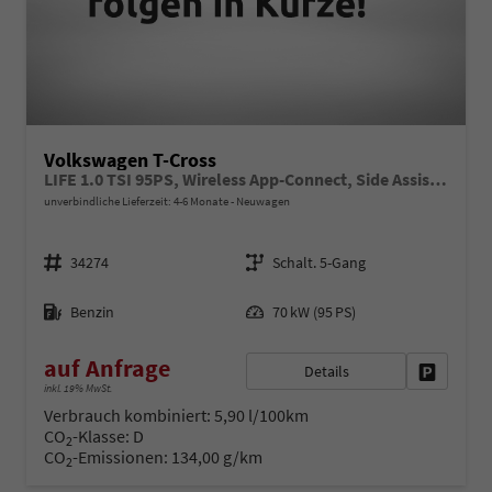
Volkswagen T-Cross
LIFE 1.0 TSI 95PS, Wireless App-Connect, Side Assist, ACC/Tempomat, 16" Alu, Parksensoren vo/hi, LED-Scheinwerfer, Radio Composition 8", Klima, M-Lederlenkrad, Digitales Cockpit, Dachreling
unverbindliche Lieferzeit: 4-6 Monate
Neuwagen
Fahrzeugnr.
Getriebe
34274
Schalt. 5-Gang
Kraftstoff
Leistung
Benzin
70 kW (95 PS)
auf Anfrage
Details
Fahrzeug 
inkl. 19% MwSt.
Verbrauch kombiniert:
5,90 l/100km
CO
-Klasse:
D
2
CO
-Emissionen:
134,00 g/km
2