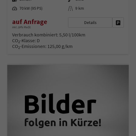
Leistung
Kilometerstand
70 kW (95 PS)
9 km
auf Anfrage
Details
Fahrzeug 
inkl. 19% MwSt.
Verbrauch kombiniert:
5,50 l/100km
CO
-Klasse:
D
2
CO
-Emissionen:
125,00 g/km
2