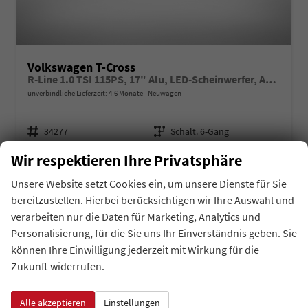
Volkswagen T-Cross
R-Line 1.0 TSI 115PS, 17" Alu, LED-Scheinwerfer, Adaptiver Tempomat ACC, Parksensoren vo/hi, Radio "Ready2Discover", Wireless App-Connect, Klima, M-Lederlenkrad, Digitales Cockpit, Stoßfänger im R-Design, Side Assist, Travel Assist
unverbindliche Lieferzeit: 4-6 Monate
Neuwagen
Fahrzeugnr.
Getriebe
34277
Schalt. 6-Gang
Kraftstoff
Leistung
Wir respektieren Ihre Privatsphäre
Benzin
85 kW (116 PS)
Unsere Website setzt Cookies ein, um unsere Dienste für Sie
auf Anfrage
Details
bereitzustellen. Hierbei berücksichtigen wir Ihre Auswahl und
Fahrzeug 
inkl. 19% MwSt.
verarbeiten nur die Daten für Marketing, Analytics und
Verbrauch kombiniert:
5,80 l/100km
Personalisierung, für die Sie uns Ihr Einverständnis geben. Sie
CO
-Klasse:
D
2
können Ihre Einwilligung jederzeit mit Wirkung für die
CO
-Emissionen:
132,00 g/km
2
Zukunft widerrufen.
Alle akzeptieren
Einstellungen