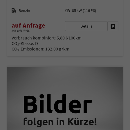
Kraftstoff
Leistung
Benzin
85 kW (116 PS)
auf Anfrage
Details
Fahrzeug 
inkl. 19% MwSt.
Verbrauch kombiniert:
5,80 l/100km
CO
-Klasse:
D
2
CO
-Emissionen:
132,00 g/km
2