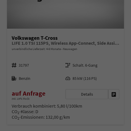
Volkswagen T-Cross
LIFE 1.0 TSI 115PS, Wireless App-Connect, Side Assist, ACC/Tempomat, 16" Alu, Parksensoren vo/hi, LED-Scheinwerfer, Radio Composition 8", Klima, M-Lederlenkrad, Digitales Cockpit, Dachreling
unverbindliche Lieferzeit: 4-6 Monate
Neuwagen
Fahrzeugnr.
Getriebe
31797
Schalt. 6-Gang
Kraftstoff
Leistung
Benzin
85 kW (116 PS)
auf Anfrage
Details
Fahrzeug 
inkl. 19% MwSt.
Verbrauch kombiniert:
5,80 l/100km
CO
-Klasse:
D
2
CO
-Emissionen:
132,00 g/km
2