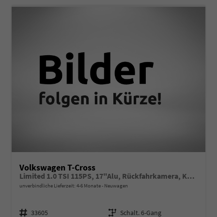
Volkswagen T-Cross
Limited 1.0 TSI 115PS, 17"Alu, Rückfahrkamera, Keyless Access, Abgedunkelte Scheiben, Sicht-Paket, Metallic, Parksensoren vo/hi, Radio Composition 8", Klima, M-Lederlenkrad, Digitales Cockpit, Dachreling, Wireless App-Connect, Side Assist, ACC Tempomat
unverbindliche Lieferzeit: 4-6 Monate
Neuwagen
Fahrzeugnr.
Getriebe
33605
Schalt. 6-Gang