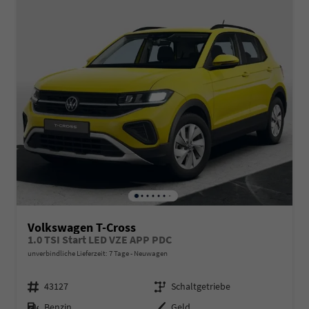
Volkswagen T-Cross
1.0 TSI Start LED VZE APP PDC
unverbindliche Lieferzeit:
7 Tage
Neuwagen
Fahrzeugnr.
Getriebe
43127
Schaltgetriebe
Kraftstoff
Außenfarbe
Benzin
Geld