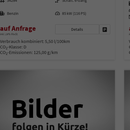
34284
Schalt. 6-Gang
Kraftstoff
Leistung
Benzin
85 kW (116 PS)
auf Anfrage
Details
Fahrzeug park
inkl. 19% MwSt.
i
Verbrauch kombiniert:
5,50 l/100km
CO
-Klasse:
D
2
CO
-Emissionen:
125,00 g/km
2