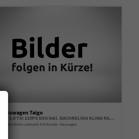
Volkswagen Taigo
LIFE 1.0 TSI 115PS DSG inkl. DACHRELING KLIMA RADIO COMPOSITION COLOUR/BT/DAB/APP CONNECT/USB VO+HI DIG. COCKPIT MUFU-LEDERLENKRAD PS VO/HI LED-SCHEINW. MITTELARML. VO RESERVE 16"ALU
unverbindliche Lieferzeit: 4-6 Monate
Neuwagen
Fahrzeugnr.
Getriebe