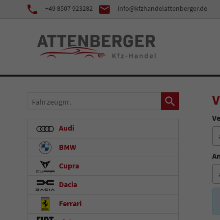
+49 8507 923282
info@kfzhandelattenberger.de
V
Fahrzeugnr.
Ve
Audi
BMW
An
Cupra
Dacia
Ferrari