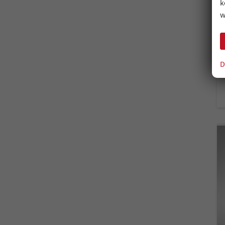
k
w
D