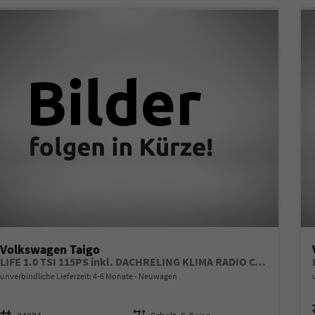
Volkswagen Taigo
LIFE 1.0 TSI 115PS inkl. DACHRELING KLIMA RADIO COMPOSITION COLOUR/BT/DAB/APP CONNECT/USB VO+HI DIG. COCKPIT MUFU-LEDERLENKRAD PS VO/HI LED-SCHEINW. MITTELARML. VO RESERVE 16"ALU
unverbindliche Lieferzeit: 4-6 Monate
Neuwagen
Fahrzeugnr.
Getriebe