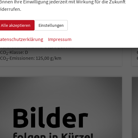
önnen Ihre Einwilligung jederzeit mit Wirkung für die Zukunft
15533
Schalt. 6-Gang
iderrufen.
Kraftstoff
Leistung
Benzin
85 kW (116 PS)
Alle akzeptieren
Einstellungen
auf Anfrage
Details
Fahrzeug park
atenschutzerklärung
Impressum
inkl. 19% MwSt.
i
Verbrauch kombiniert:
5,50 l/100km
CO
-Klasse:
D
2
CO
-Emissionen:
125,00 g/km
2