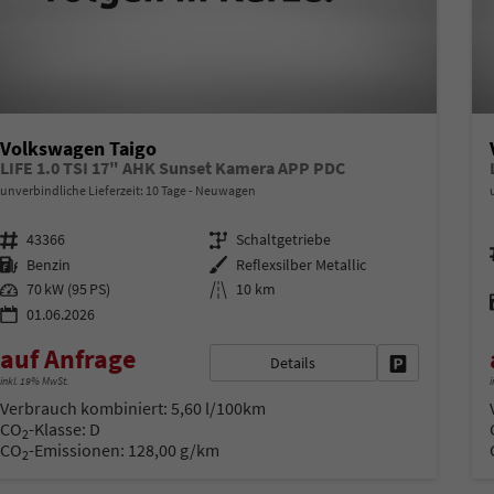
Volkswagen Taigo
LIFE 1.0 TSI 17" AHK Sunset Kamera APP PDC
unverbindliche Lieferzeit:
10 Tage
Neuwagen
Fahrzeugnr.
Getriebe
43366
Schaltgetriebe
Kraftstoff
Außenfarbe
Benzin
Reflexsilber Metallic
Leistung
Kilometerstand
70 kW (95 PS)
10 km
01.06.2026
auf Anfrage
Details
Fahrzeug park
inkl. 19% MwSt.
i
Verbrauch kombiniert:
5,60 l/100km
CO
-Klasse:
D
2
CO
-Emissionen:
128,00 g/km
2