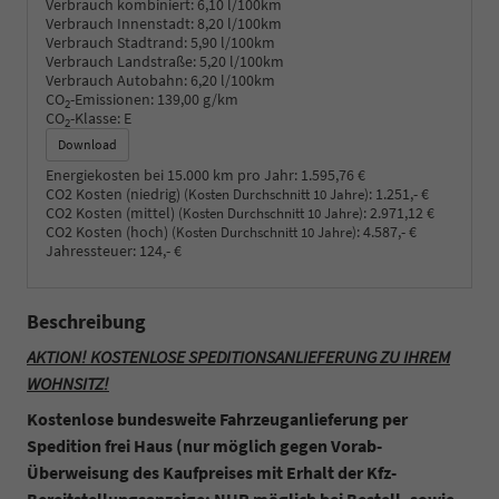
Verbrauch kombiniert:
6,10 l/100km
Verbrauch Innenstadt:
8,20 l/100km
Verbrauch Stadtrand:
5,90 l/100km
Verbrauch Landstraße:
5,20 l/100km
Verbrauch Autobahn:
6,20 l/100km
CO
-Emissionen:
139,00 g/km
2
CO
-Klasse:
E
2
Download
Energiekosten bei 15.000 km pro Jahr:
1.595,76 €
CO2 Kosten (niedrig)
:
1.251,- €
(Kosten Durchschnitt 10 Jahre)
CO2 Kosten (mittel)
:
2.971,12 €
(Kosten Durchschnitt 10 Jahre)
CO2 Kosten (hoch)
:
4.587,- €
(Kosten Durchschnitt 10 Jahre)
Jahressteuer:
124,- €
Beschreibung
AKTION! KOSTENLOSE SPEDITIONSANLIEFERUNG ZU IHREM
WOHNSITZ!
Kostenlose bundesweite Fahrzeuganlieferung per
Spedition frei Haus (nur möglich gegen Vorab-
Überweisung des Kaufpreises mit Erhalt der Kfz-
Bereitstellungsanzeige; NUR möglich bei Bestell- sowie