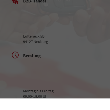
B2B-Handel
Lüfteneck 5B
94127 Neuburg
Beratung
Montag bis Freitag
09:00-18:00 Uhr
Samstag
09:00-13:00 Uhr