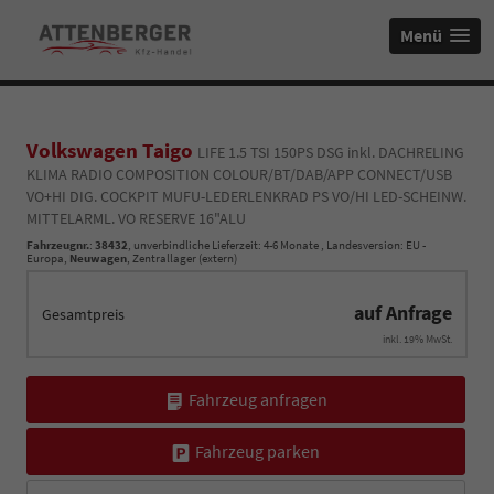
Menü
Volkswagen Taigo
LIFE 1.5 TSI 150PS DSG inkl. DACHRELING
KLIMA RADIO COMPOSITION COLOUR/BT/DAB/APP CONNECT/USB
VO+HI DIG. COCKPIT MUFU-LEDERLENKRAD PS VO/HI LED-SCHEINW.
MITTELARML. VO RESERVE 16"ALU
Fahrzeugnr.
:
38432
, unverbindliche Lieferzeit: 4-6 Monate , Landesversion: EU -
Europa,
Neuwagen
, Zentrallager (extern)
auf Anfrage
Gesamtpreis
inkl. 19% MwSt.
Fahrzeug anfragen
Fahrzeug parken