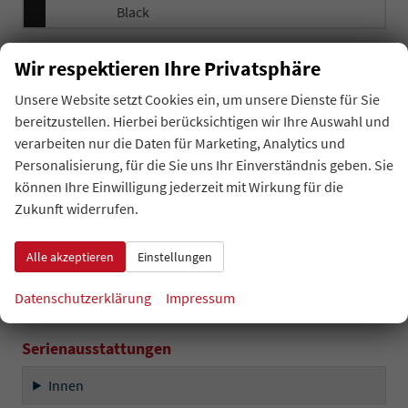
Black
Allgemeines
Wir respektieren Ihre Privatsphäre
Innen
Unsere Website setzt Cookies ein, um unsere Dienste für Sie
bereitzustellen. Hierbei berücksichtigen wir Ihre Auswahl und
Infotainment & Kommunikation
verarbeiten nur die Daten für Marketing, Analytics und
Personalisierung, für die Sie uns Ihr Einverständnis geben. Sie
Sicherheit & Assistenz
können Ihre Einwilligung jederzeit mit Wirkung für die
Zukunft widerrufen.
Außen
Alle akzeptieren
Einstellungen
Räder & Technik
Datenschutzerklärung
Impressum
Sonstiges
Serienausstattungen
Innen