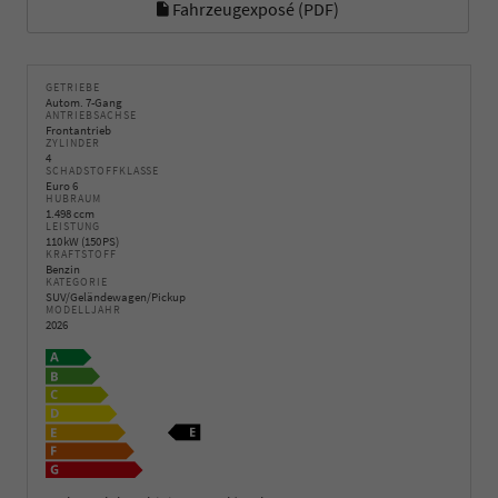
Fahrzeugexposé (PDF)
GETRIEBE
Autom. 7-Gang
ANTRIEBSACHSE
Frontantrieb
ZYLINDER
4
SCHADSTOFFKLASSE
Euro 6
HUBRAUM
1.498 ccm
LEISTUNG
110 kW (150 PS)
KRAFTSTOFF
Benzin
KATEGORIE
SUV/Geländewagen/Pickup
MODELLJAHR
2026