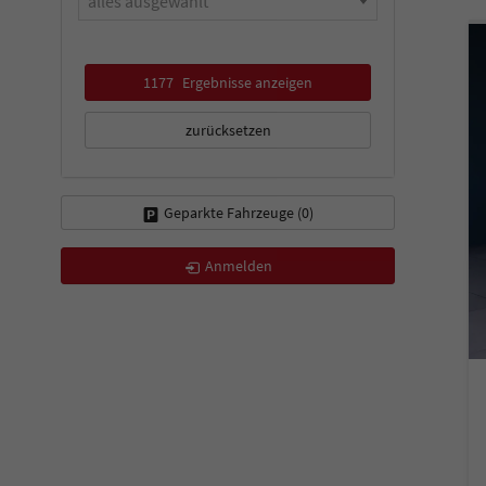
alles ausgewählt
1177
Ergebnisse anzeigen
zurücksetzen
Geparkte Fahrzeuge (
0
)
Anmelden