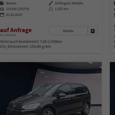
Kraftstoff
Außenfarbe
Benzin
Delfingrau Metallic
Leistung
Kilometerstand
110 kW (150 PS)
1.325 km
01.05.2025
auf Anfrage
Details
i
Fahrzeug park
inkl. 19% MwSt.
Verbrauch kombiniert:
7,00 l/100km
CO
-Emissionen:
159,00 g/km
2