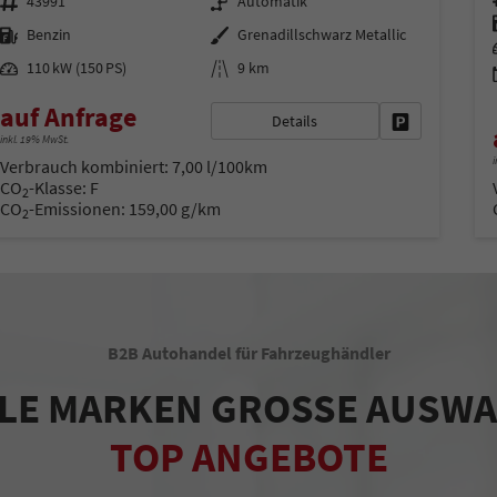
43991
Automatik
Kraftstoff
Außenfarbe
Benzin
Grenadillschwarz Metallic
Leistung
Kilometerstand
110 kW (150 PS)
9 km
auf Anfrage
Details
Fahrzeug park
inkl. 19% MwSt.
i
Verbrauch kombiniert:
7,00 l/100km
CO
-Klasse:
F
2
CO
-Emissionen:
159,00 g/km
2
B2B Autohandel für Fahrzeughändler
LE MARKEN GROSSE AUSW
TOP ANGEBOTE