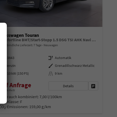
Volkswagen Touran
Comfortline BMT/Start-Stopp 1.5 DSG TSI AHK Navi DigiPro
unverbindliche Lieferzeit:
7 Tage
Neuwagen
Fahrzeugnr.
Getriebe
43843
Automatik
Kraftstoff
Außenfarbe
Benzin
Grenadillschwarz Metallic
Leistung
Kilometerstand
110 kW (150 PS)
9 km
auf Anfrage
Details
en
Fahrzeug parke
nkl. 19% MwSt.
Verbrauch kombiniert:
7,00 l/100km
CO
-Klasse:
F
2
CO
-Emissionen:
159,00 g/km
2