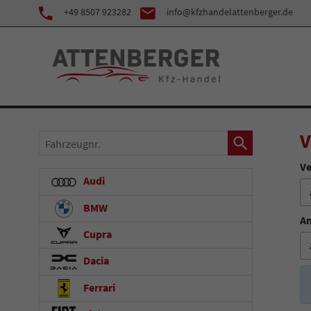
+49 8507 923282
info@kfzhandelattenberger.de
V
Fahrzeugnr.
Ve
Audi
BMW
An
Cupra
Dacia
Ferrari