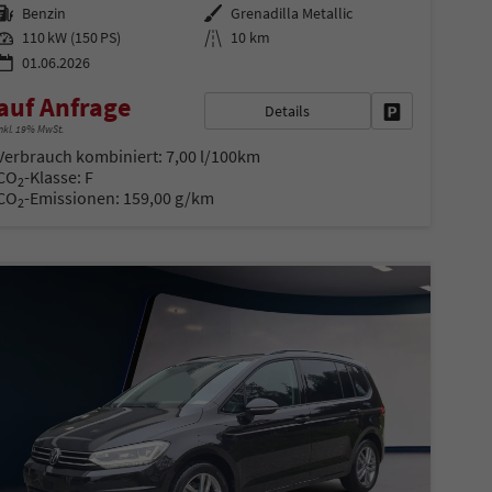
Kraftstoff
Außenfarbe
Benzin
Grenadilla Metallic
Leistung
Kilometerstand
110 kW (150 PS)
10 km
01.06.2026
auf Anfrage
Details
Fahrzeug parke
nkl. 19% MwSt.
en
Verbrauch kombiniert:
7,00 l/100km
CO
-Klasse:
F
2
CO
-Emissionen:
159,00 g/km
2