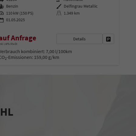
Kraftstoff
Außenfarbe
Benzin
Delfingrau Metallic
Leistung
Kilometerstand
110 kW (150 PS)
1.349 km
01.05.2025
en
auf Anfrage
Details
Fahrzeug parke
nkl. 19% MwSt.
Verbrauch kombiniert:
7,00 l/100km
CO
-Emissionen:
159,00 g/km
2
AHL