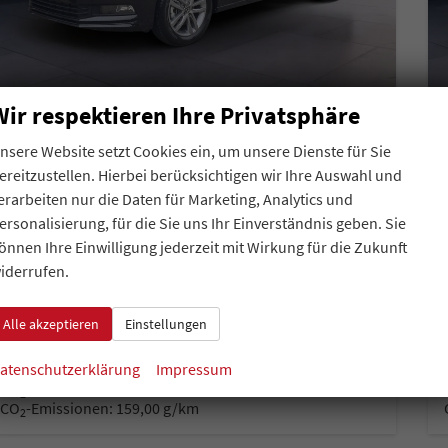
Wir respektieren Ihre Privatsphäre
Volkswagen Touran
nsere Website setzt Cookies ein, um unsere Dienste für Sie
Comfortline BMT/Start-Stopp 1.5 DSG TSI AHK Navi DigiPro
unverbindliche Lieferzeit:
7 Tage
Neuwagen
ereitzustellen. Hierbei berücksichtigen wir Ihre Auswahl und
erarbeiten nur die Daten für Marketing, Analytics und
Fahrzeugnr.
Getriebe
43842
Automatik
ersonalisierung, für die Sie uns Ihr Einverständnis geben. Sie
önnen Ihre Einwilligung jederzeit mit Wirkung für die Zukunft
Kraftstoff
Außenfarbe
Benzin
Grenadillschwarz Metallic
iderrufen.
Leistung
Kilometerstand
110 kW (150 PS)
9 km
auf Anfrage
Alle akzeptieren
Einstellungen
Details
Fahrzeug park
inkl. 19% MwSt.
i
atenschutzerklärung
Impressum
Verbrauch kombiniert:
7,00 l/100km
CO
-Klasse:
F
2
CO
-Emissionen:
159,00 g/km
2