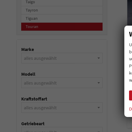
Taigo
Tayron
Tiguan
Touran
U
Marke
b
alles ausgewählt
v
P
k
Modell
w
alles ausgewählt
Kraftstoffart
alles ausgewählt
D
Getriebeart