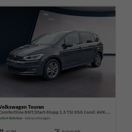
Volkswagen Touran
Comfortline BMT/Start-Stopp 1.5 TSI DSG Comf. AHK Navi StHeiz KiSitze
sofort lieferbar
Gebrauchtwagen
Fahrzeugnr.
Getriebe
41284
Automatik