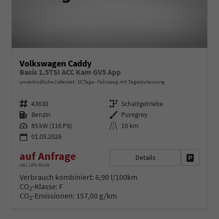
Volkswagen Caddy
Basis 1.5TSI ACC Kam GV5 App
unverbindliche Lieferzeit:
10 Tage
Fahrzeug mit Tageszulassung
Fahrzeugnr.
Getriebe
43630
Schaltgetriebe
Kraftstoff
Außenfarbe
Benzin
Puregrey
Leistung
Kilometerstand
85 kW (116 PS)
10 km
01.05.2026
auf Anfrage
Details
Fahrzeug 
inkl. 19% MwSt.
Verbrauch kombiniert:
6,90 l/100km
CO
-Klasse:
F
2
CO
-Emissionen:
157,00 g/km
2