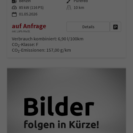
Kraftstoff
Außenfarbe
Benzin
Purered
Leistung
Kilometerstand
85 kW (116 PS)
10 km
01.05.2026
auf Anfrage
Details
Fahrzeug 
inkl. 19% MwSt.
Verbrauch kombiniert:
6,90 l/100km
CO
-Klasse:
F
2
CO
-Emissionen:
157,00 g/km
2