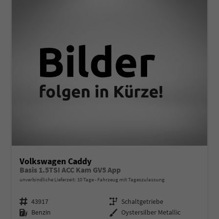
Volkswagen Caddy
Basis 1.5TSI ACC Kam GV5 App
unverbindliche Lieferzeit:
10 Tage
Fahrzeug mit Tageszulassung
Fahrzeugnr.
Getriebe
43917
Schaltgetriebe
Kraftstoff
Außenfarbe
Benzin
Oystersilber Metallic