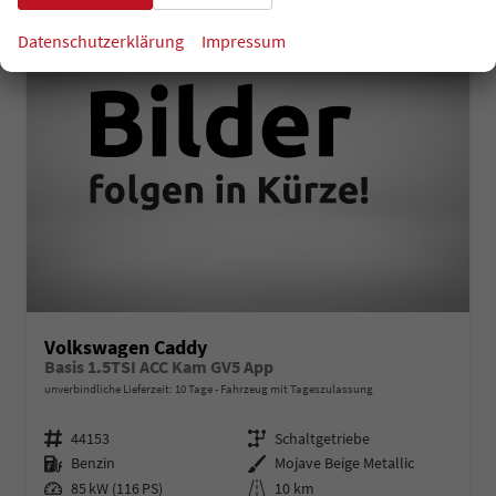
Datenschutzerklärung
Impressum
Volkswagen Caddy
Basis 1.5TSI ACC Kam GV5 App
unverbindliche Lieferzeit:
10 Tage
Fahrzeug mit Tageszulassung
Fahrzeugnr.
Getriebe
44153
Schaltgetriebe
Kraftstoff
Außenfarbe
Benzin
Mojave Beige Metallic
Leistung
Kilometerstand
85 kW (116 PS)
10 km