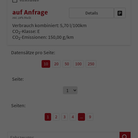
auf Anfrage
Details
Fahrzeug 
inkl. 19% MwSt.
Verbrauch kombiniert:
5,70 l/100km
CO
-Klasse:
E
2
CO
-Emissionen:
150,00 g/km
2
Datensätze pro Seite:
10
20
50
100
250
Seite:
Seiten:
1
2
3
4
...
9
Fahrzeugnr.