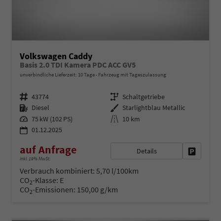
Volkswagen Caddy
Basis 2.0 TDI Kamera PDC ACC GV5
unverbindliche Lieferzeit:
10 Tage
Fahrzeug mit Tageszulassung
Fahrzeugnr.
Getriebe
43774
Schaltgetriebe
Kraftstoff
Außenfarbe
Diesel
Starlightblau Metallic
Leistung
Kilometerstand
75 kW (102 PS)
10 km
01.12.2025
auf Anfrage
Details
Fahrzeug 
inkl. 19% MwSt.
Verbrauch kombiniert:
5,70 l/100km
CO
-Klasse:
E
2
CO
-Emissionen:
150,00 g/km
2