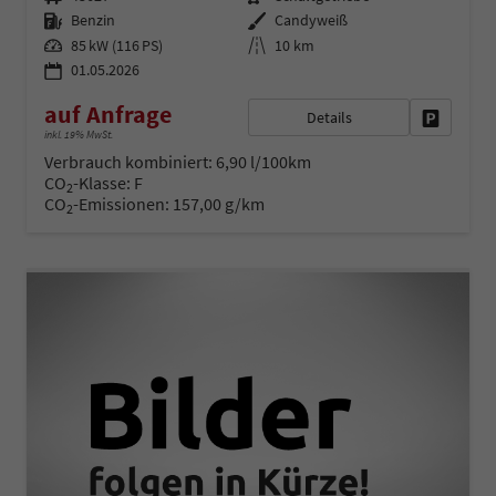
Kraftstoff
Außenfarbe
Benzin
Candyweiß
Leistung
Kilometerstand
85 kW (116 PS)
10 km
01.05.2026
auf Anfrage
Details
Fahrzeug 
inkl. 19% MwSt.
Verbrauch kombiniert:
6,90 l/100km
CO
-Klasse:
F
2
CO
-Emissionen:
157,00 g/km
2