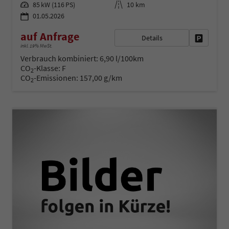
Leistung
Kilometerstand
85 kW (116 PS)
10 km
01.05.2026
auf Anfrage
Details
Fahrzeug 
inkl. 19% MwSt.
Verbrauch kombiniert:
6,90 l/100km
CO
-Klasse:
F
2
CO
-Emissionen:
157,00 g/km
2