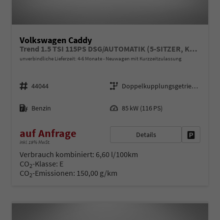
Volkswagen Caddy
Trend 1.5 TSI 115PS DSG/AUTOMATIK (5-SITZER, KURZER RADSTAND), ACC, 2-Zonen-Climatronic, Parksensoren vorn/hinten, Radio 12,9" + Wireless AppConnect, M-Lederlenkrad, Digital Cockpit, Schiebetüren links/rechts
unverbindliche Lieferzeit: 4-6 Monate
Neuwagen mit Kurzzeitzulassung
Fahrzeugnr.
Getriebe
44044
Doppelkupplungsgetriebe (DSG)
Kraftstoff
Leistung
Benzin
85 kW (116 PS)
auf Anfrage
Details
Fahrzeug 
inkl. 19% MwSt.
Verbrauch kombiniert:
6,60 l/100km
CO
-Klasse:
E
2
CO
-Emissionen:
150,00 g/km
2