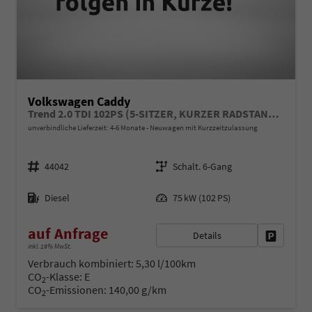
Volkswagen Caddy
Trend 2.0 TDI 102PS (5-SITZER, KURZER RADSTAND), 2-Zonen-Climatronic, Parksensoren vorn/hinten, Radio 12,9" + Wireless AppConnect, M-Lederlenkrad, Digital Cockpit, Schiebetüren links/rechts
unverbindliche Lieferzeit: 4-6 Monate
Neuwagen mit Kurzzeitzulassung
Fahrzeugnr.
Getriebe
44042
Schalt. 6-Gang
Kraftstoff
Leistung
Diesel
75 kW (102 PS)
auf Anfrage
Details
Fahrzeug 
inkl. 19% MwSt.
Verbrauch kombiniert:
5,30 l/100km
CO
-Klasse:
E
2
CO
-Emissionen:
140,00 g/km
2