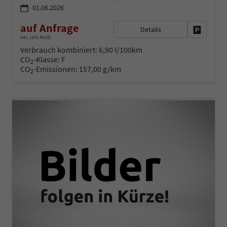
01.06.2026
auf Anfrage
Details
Fahrzeug 
inkl. 19% MwSt.
Verbrauch kombiniert:
6,90 l/100km
CO
-Klasse:
F
2
CO
-Emissionen:
157,00 g/km
2