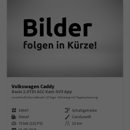
Volkswagen Caddy
Basis 2.0TDI ACC Kam GV5 App
unverbindliche Lieferzeit:
10 Tage
Fahrzeug mit Tageszulassung
Fahrzeugnr.
Getriebe
43647
Schaltgetriebe
Kraftstoff
Außenfarbe
Diesel
Candyweiß
Leistung
Kilometerstand
75 kW (102 PS)
10 km
01.05.2026