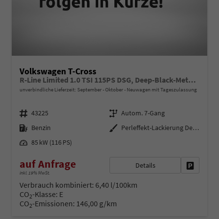
Volkswagen T-Cross
R-Line Limited 1.0 TSI 115PS DSG, Deep-Black-Metallic, 5 JAHRE GARANTIE, ANHÄNGERKUPPLUNG, CLIMATRONIC, SITZHEIZUNG, 18" Alu, MATRIX-LED, Adaptiver Tempomat ACC, Parksensoren, Rückfahrkamera, Keyless, Abgedunkelte Scheiben, Radio "Ready2Discover" + App-Connect
unverbindliche Lieferzeit: September - Oktober
Neuwagen mit Tageszulassung
Fahrzeugnr.
Getriebe
43225
Autom. 7-Gang
Kraftstoff
Außenfarbe
Benzin
Perleffekt-Lackierung Deep-Black
Leistung
85 kW (116 PS)
auf Anfrage
Details
Fahrzeug 
inkl. 19% MwSt.
Verbrauch kombiniert:
6,40 l/100km
CO
-Klasse:
E
2
CO
-Emissionen:
146,00 g/km
2