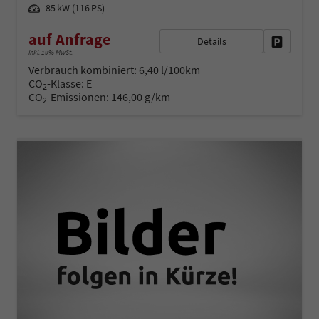
Leistung
85 kW (116 PS)
auf Anfrage
Details
Fahrzeug 
inkl. 19% MwSt.
Verbrauch kombiniert:
6,40 l/100km
CO
-Klasse:
E
2
CO
-Emissionen:
146,00 g/km
2