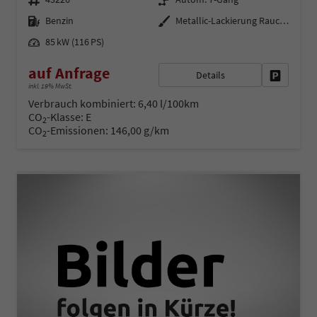
Kraftstoff
Außenfarbe
Benzin
Metallic-Lackierung Rauch-Grau
Leistung
85 kW (116 PS)
auf Anfrage
Details
Fahrzeug 
inkl. 19% MwSt.
Verbrauch kombiniert:
6,40 l/100km
CO
-Klasse:
E
2
CO
-Emissionen:
146,00 g/km
2