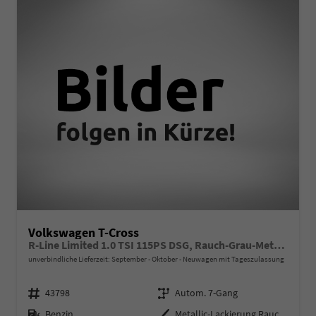
Volkswagen T-Cross
R-Line Limited 1.0 TSI 115PS DSG, Rauch-Grau-Metallic, 5 JAHRE GARANTIE, ANHÄNGERKUPPLUNG, CLIMATRONIC, SITZHEIZUNG, 18" Alu, MATRIX-LED, Adaptiver Tempomat ACC, Parksensoren, Rückfahrkamera, Keyless, Abgedunkelte Scheiben, Radio "Ready2Discover" + App-Connect
unverbindliche Lieferzeit: September - Oktober
Neuwagen mit Tageszulassung
Fahrzeugnr.
Getriebe
43798
Autom. 7-Gang
Kraftstoff
Außenfarbe
Benzin
Metallic-Lackierung Rauch-Grau