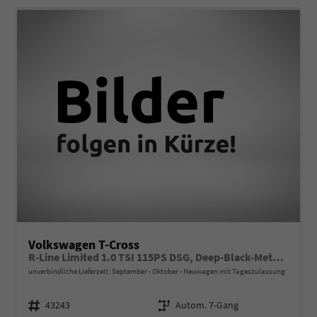
Volkswagen T-Cross
R-Line Limited 1.0 TSI 115PS DSG, Deep-Black-Metallic, 5 JAHRE GARANTIE, ANHÄNGERKUPPLUNG, CLIMATRONIC, SITZHEIZUNG, 18" Alu, MATRIX-LED, Adaptiver Tempomat ACC, Parksensoren, Rückfahrkamera, Keyless, Abgedunkelte Scheiben, Radio "Ready2Discover" + App-Connect
unverbindliche Lieferzeit: September - Oktober
Neuwagen mit Tageszulassung
Fahrzeugnr.
Getriebe
43243
Autom. 7-Gang