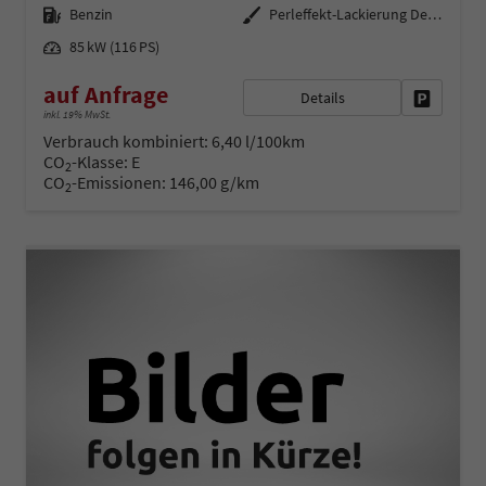
Kraftstoff
Außenfarbe
Benzin
Perleffekt-Lackierung Deep-Black
Leistung
85 kW (116 PS)
auf Anfrage
Details
Fahrzeug 
inkl. 19% MwSt.
Verbrauch kombiniert:
6,40 l/100km
CO
-Klasse:
E
2
CO
-Emissionen:
146,00 g/km
2