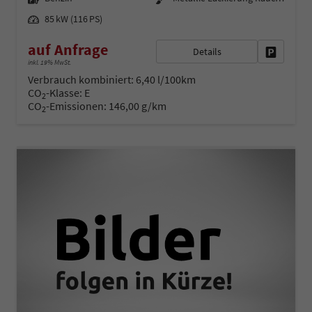
Leistung
85 kW (116 PS)
auf Anfrage
Details
Fahrzeug 
inkl. 19% MwSt.
Verbrauch kombiniert:
6,40 l/100km
CO
-Klasse:
E
2
CO
-Emissionen:
146,00 g/km
2