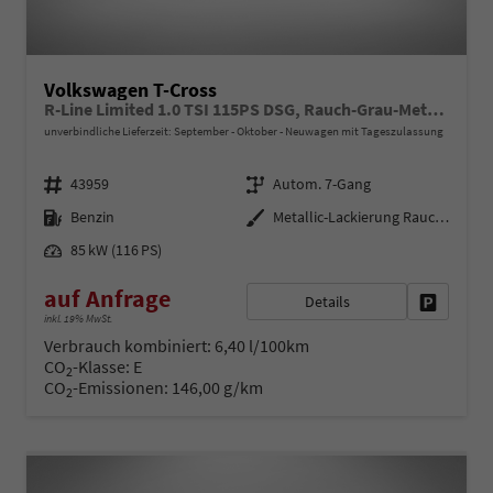
Volkswagen T-Cross
R-Line Limited 1.0 TSI 115PS DSG, Rauch-Grau-Metallic, 5 JAHRE GARANTIE, ANHÄNGERKUPPLUNG, CLIMATRONIC, SITZHEIZUNG, 18" Alu, MATRIX-LED, Adaptiver Tempomat ACC, Parksensoren, Rückfahrkamera, Keyless, Abgedunkelte Scheiben, Radio "Ready2Discover" + App-Connect
unverbindliche Lieferzeit: September - Oktober
Neuwagen mit Tageszulassung
Fahrzeugnr.
Getriebe
43959
Autom. 7-Gang
Kraftstoff
Außenfarbe
Benzin
Metallic-Lackierung Rauch-Grau
Leistung
85 kW (116 PS)
auf Anfrage
Details
Fahrzeug 
inkl. 19% MwSt.
Verbrauch kombiniert:
6,40 l/100km
CO
-Klasse:
E
2
CO
-Emissionen:
146,00 g/km
2