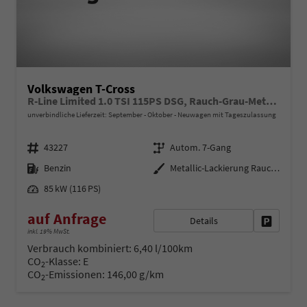
Volkswagen T-Cross
R-Line Limited 1.0 TSI 115PS DSG, Rauch-Grau-Metallic, 5 JAHRE GARANTIE, ANHÄNGERKUPPLUNG, CLIMATRONIC, SITZHEIZUNG, 18" Alu, MATRIX-LED, Adaptiver Tempomat ACC, Parksensoren, Rückfahrkamera, Keyless, Abgedunkelte Scheiben, Radio "Ready2Discover" + App-Connect
unverbindliche Lieferzeit: September - Oktober
Neuwagen mit Tageszulassung
Fahrzeugnr.
Getriebe
43227
Autom. 7-Gang
Kraftstoff
Außenfarbe
Benzin
Metallic-Lackierung Rauch-Grau
Leistung
85 kW (116 PS)
auf Anfrage
Details
Fahrzeug 
inkl. 19% MwSt.
Verbrauch kombiniert:
6,40 l/100km
CO
-Klasse:
E
2
CO
-Emissionen:
146,00 g/km
2