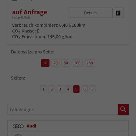
auf Anfrage
Details
Fahrzeug 
inkl. 19% MwSt.
Verbrauch kombiniert:
6,40 l/100km
CO
-Klasse:
E
2
CO
-Emissionen:
146,00 g/km
2
Datensätze pro Seite:
10
20
50
100
250
Seiten:
1
2
3
4
5
6
7
Fahrzeugnr.
Audi