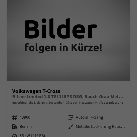
Volkswagen T-Cross
R-Line Limited 1.0 TSI 115PS DSG, Rauch-Grau-Metallic, 5 JAHRE GARANTIE, ANHÄNGERKUPPLUNG, CLIMATRONIC, SITZHEIZUNG, 18" Alu, MATRIX-LED, Adaptiver Tempomat ACC, Parksensoren, Rückfahrkamera, Keyless, Abgedunkelte Scheiben, Radio "Ready2Discover" + App-Connect
unverbindliche Lieferzeit: September - Oktober
Neuwagen mit Tageszulassung
Fahrzeugnr.
Getriebe
43960
Autom. 7-Gang
Kraftstoff
Außenfarbe
Benzin
Metallic-Lackierung Rauch-Grau
Leistung
85 kW (116 PS)