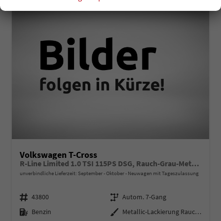
Volkswagen T-Cross
R-Line Limited 1.0 TSI 115PS DSG, Rauch-Grau-Metallic, 5 JAHRE GARANTIE, ANHÄNGERKUPPLUNG, CLIMATRONIC, SITZHEIZUNG, 18" Alu, MATRIX-LED, Adaptiver Tempomat ACC, Parksensoren, Rückfahrkamera, Keyless, Abgedunkelte Scheiben, Radio "Ready2Discover" + App-Connect
unverbindliche Lieferzeit: September - Oktober
Neuwagen mit Tageszulassung
Fahrzeugnr.
Getriebe
43800
Autom. 7-Gang
Kraftstoff
Außenfarbe
Benzin
Metallic-Lackierung Rauch-Grau