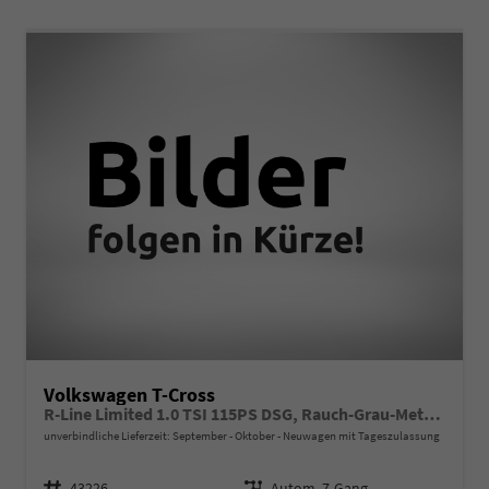
Volkswagen T-Cross
R-Line Limited 1.0 TSI 115PS DSG, Rauch-Grau-Metallic, 5 JAHRE GARANTIE, ANHÄNGERKUPPLUNG, CLIMATRONIC, SITZHEIZUNG, 18" Alu, MATRIX-LED, Adaptiver Tempomat ACC, Parksensoren, Rückfahrkamera, Keyless, Abgedunkelte Scheiben, Radio "Ready2Discover" + App-Connect
unverbindliche Lieferzeit: September - Oktober
Neuwagen mit Tageszulassung
Fahrzeugnr.
Getriebe
43226
Autom. 7-Gang