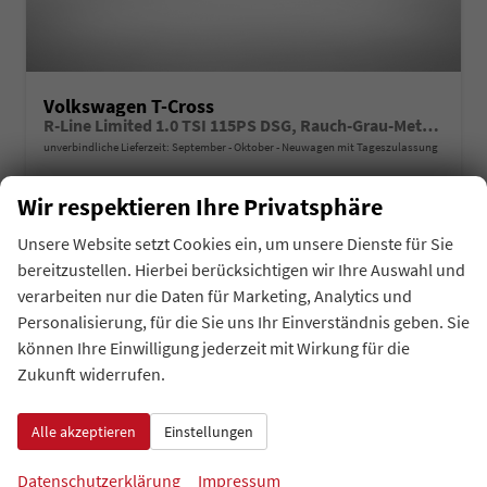
Volkswagen T-Cross
R-Line Limited 1.0 TSI 115PS DSG, Rauch-Grau-Metallic, 5 JAHRE GARANTIE, ANHÄNGERKUPPLUNG, CLIMATRONIC, SITZHEIZUNG, 18" Alu, MATRIX-LED, Adaptiver Tempomat ACC, Parksensoren, Rückfahrkamera, Keyless, Abgedunkelte Scheiben, Radio "Ready2Discover" + App-Connect
unverbindliche Lieferzeit: September - Oktober
Neuwagen mit Tageszulassung
Fahrzeugnr.
Getriebe
43799
Autom. 7-Gang
Wir respektieren Ihre Privatsphäre
Kraftstoff
Außenfarbe
Benzin
Metallic-Lackierung Rauch-Grau
Unsere Website setzt Cookies ein, um unsere Dienste für Sie
Leistung
85 kW (116 PS)
bereitzustellen. Hierbei berücksichtigen wir Ihre Auswahl und
verarbeiten nur die Daten für Marketing, Analytics und
auf Anfrage
Details
Fahrzeug 
Personalisierung, für die Sie uns Ihr Einverständnis geben. Sie
inkl. 19% MwSt.
können Ihre Einwilligung jederzeit mit Wirkung für die
Verbrauch kombiniert:
6,40 l/100km
Zukunft widerrufen.
CO
-Klasse:
E
2
CO
-Emissionen:
146,00 g/km
2
Alle akzeptieren
Einstellungen
Datenschutzerklärung
Impressum