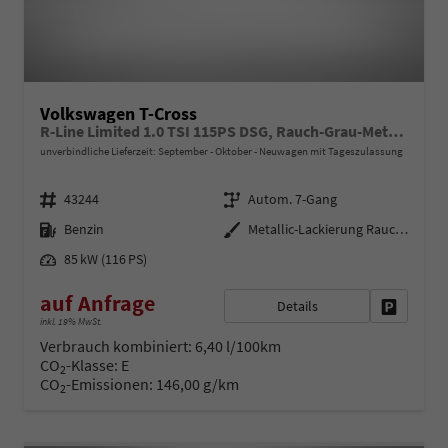
Volkswagen T-Cross
R-Line Limited 1.0 TSI 115PS DSG, Rauch-Grau-Metallic, 5 JAHRE GARANTIE, ANHÄNGERKUPPLUNG, CLIMATRONIC, SITZHEIZUNG, 18" Alu, MATRIX-LED, Adaptiver Tempomat ACC, Parksensoren, Rückfahrkamera, Keyless, Abgedunkelte Scheiben, Radio "Ready2Discover" + App-Connect
unverbindliche Lieferzeit: September - Oktober
Neuwagen mit Tageszulassung
Fahrzeugnr.
Getriebe
43244
Autom. 7-Gang
Kraftstoff
Außenfarbe
Benzin
Metallic-Lackierung Rauch-Grau
Leistung
85 kW (116 PS)
auf Anfrage
Details
Fahrzeug 
inkl. 19% MwSt.
Verbrauch kombiniert:
6,40 l/100km
CO
-Klasse:
E
2
CO
-Emissionen:
146,00 g/km
2