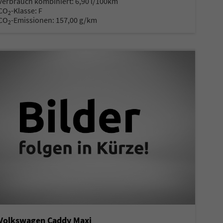
Verbrauch kombiniert:
6,90 l/100km
CO
-Klasse:
F
2
CO
-Emissionen:
157,00 g/km
2
Volkswagen Caddy Maxi