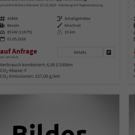
unverbindliche Lieferzeit:
10.10.2026
Fahrzeug mit Tageszulassung
Fahrzeugnr.
Getriebe
43894
Schaltgetriebe
Kraftstoff
Außenfarbe
Benzin
Kirschrot
Leistung
Kilometerstand
85 kW (116 PS)
10 km
01.05.2026
auf Anfrage
Details
Fahrzeug park
inkl. 19% MwSt.
i
Verbrauch kombiniert:
6,90 l/100km
CO
-Klasse:
F
2
CO
-Emissionen:
157,00 g/km
2