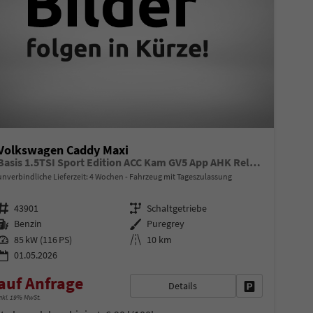
Volkswagen Caddy Maxi
Basis 1.5TSI Sport Edition ACC Kam GV5 App AHK Reling
unverbindliche Lieferzeit:
4 Wochen
Fahrzeug mit Tageszulassung
Fahrzeugnr.
Getriebe
43901
Schaltgetriebe
Kraftstoff
Außenfarbe
Benzin
Puregrey
Leistung
Kilometerstand
85 kW (116 PS)
10 km
01.05.2026
auf Anfrage
Details
en
Fahrzeug parke
nkl. 19% MwSt.