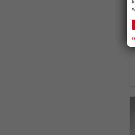
k
w
D