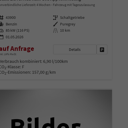
unverbindliche Lieferzeit:
4 Wochen
Fahrzeug mit Tageszulassung
Fahrzeugnr.
Getriebe
43900
Schaltgetriebe
Kraftstoff
Außenfarbe
Benzin
Puregrey
Leistung
Kilometerstand
85 kW (116 PS)
10 km
01.05.2026
auf Anfrage
Details
en
Fahrzeug parke
nkl. 19% MwSt.
Verbrauch kombiniert:
6,90 l/100km
CO
-Klasse:
F
2
CO
-Emissionen:
157,00 g/km
2