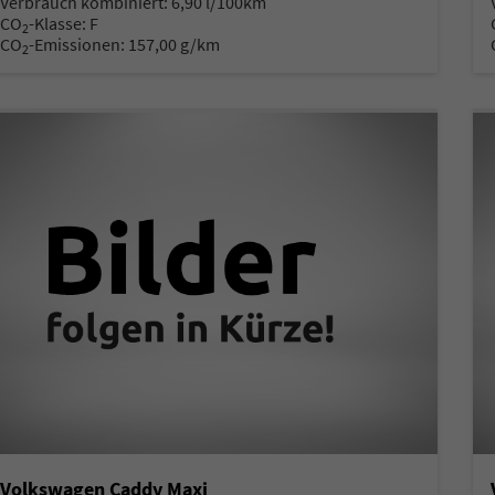
Verbrauch kombiniert:
6,90 l/100km
CO
-Klasse:
F
2
CO
-Emissionen:
157,00 g/km
2
Volkswagen Caddy Maxi