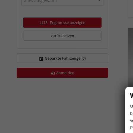
alles ausgewählt
1178
Ergebnisse anzeigen
zurücksetzen
Geparkte Fahrzeuge (
0
)
Anmelden
U
b
v
P