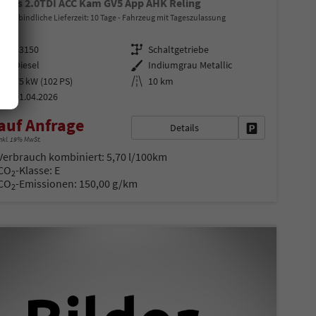
Basis 2.0TDI ACC Kam GV5 App AHK Reling
unverbindliche Lieferzeit:
10 Tage
Fahrzeug mit Tageszulassung
Fahrzeugnr.
Getriebe
43150
Schaltgetriebe
Kraftstoff
Außenfarbe
Diesel
Indiumgrau Metallic
Leistung
Kilometerstand
75 kW (102 PS)
10 km
01.04.2026
auf Anfrage
Details
en
Fahrzeug parke
nkl. 19% MwSt.
Verbrauch kombiniert:
5,70 l/100km
CO
-Klasse:
E
2
CO
-Emissionen:
150,00 g/km
2