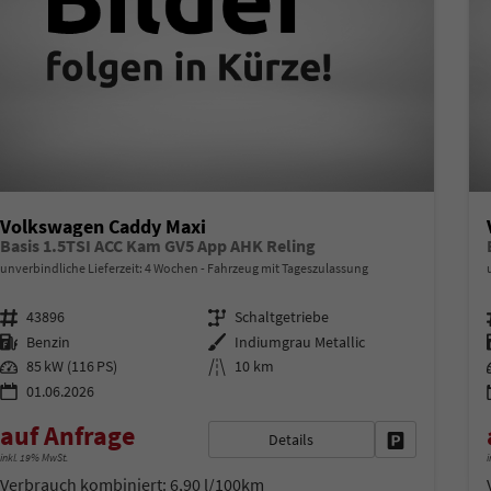
Volkswagen Caddy Maxi
Basis 1.5TSI ACC Kam GV5 App AHK Reling
unverbindliche Lieferzeit:
4 Wochen
Fahrzeug mit Tageszulassung
Fahrzeugnr.
Getriebe
43896
Schaltgetriebe
Kraftstoff
Außenfarbe
Benzin
Indiumgrau Metallic
Leistung
Kilometerstand
85 kW (116 PS)
10 km
01.06.2026
auf Anfrage
Details
Fahrzeug park
inkl. 19% MwSt.
i
Verbrauch kombiniert:
6,90 l/100km