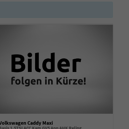
Volkswagen Caddy Maxi
Basis 1.5TSI ACC Kam GV5 App AHK Reling