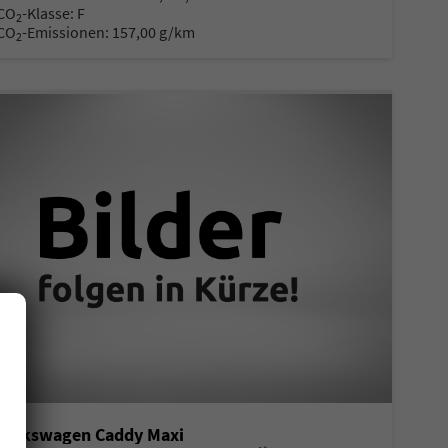
CO
-Klasse:
F
2
CO
-Emissionen:
157,00 g/km
2
Volkswagen Caddy Maxi