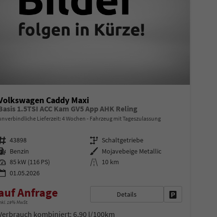
Volkswagen Caddy Maxi
Basis 1.5TSI ACC Kam GV5 App AHK Reling
unverbindliche Lieferzeit:
4 Wochen
Fahrzeug mit Tageszulassung
Fahrzeugnr.
Getriebe
43898
Schaltgetriebe
Kraftstoff
Außenfarbe
Benzin
Mojavebeige Metallic
Leistung
Kilometerstand
85 kW (116 PS)
10 km
01.05.2026
auf Anfrage
Details
en
Fahrzeug parke
nkl. 19% MwSt.
Verbrauch kombiniert:
6,90 l/100km