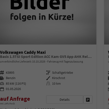
Volkswagen Caddy Maxi
Basis 1.5TSI Sport Edition ACC Kam GV5 App AHK Reling
unverbindliche Lieferzeit:
10.10.2026
Fahrzeug mit Tageszulassung
Fahrzeugnr.
Getriebe
43895
Schaltgetriebe
Kraftstoff
Außenfarbe
Benzin
Kirschrot
Leistung
Kilometerstand
85 kW (116 PS)
10 km
01.05.2026
auf Anfrage
Details
Fahrzeug park
inkl. 19% MwSt.
i