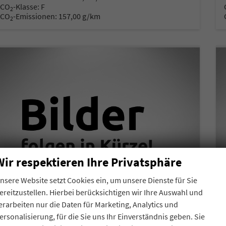
CO
-Klasse:
F
2
CO
-Emissionen:
157,00 g/km
2
Wir respektieren Ihre Privatsphäre
nsere Website setzt Cookies ein, um unsere Dienste für Sie
ereitzustellen. Hierbei berücksichtigen wir Ihre Auswahl und
erarbeiten nur die Daten für Marketing, Analytics und
ersonalisierung, für die Sie uns Ihr Einverständnis geben. Sie
Volkswagen Caddy Maxi