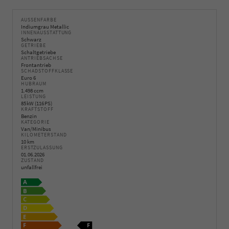
AUSSENFARBE
Indiumgrau Metallic
INNENAUSSTATTUNG
Schwarz
GETRIEBE
Schaltgetriebe
ANTRIEBSACHSE
Frontantrieb
SCHADSTOFFKLASSE
Euro 6
HUBRAUM
1.498 ccm
LEISTUNG
85 kW (116 PS)
KRAFTSTOFF
Benzin
KATEGORIE
Van/Minibus
KILOMETERSTAND
10 km
ERSTZULASSUNG
01.06.2026
ZUSTAND
unfallfrei