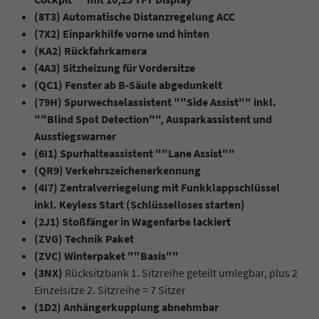
(8T3) Automatische Distanzregelung ACC
(7X2) Einparkhilfe vorne und hinten
(KA2) Rückfahrkamera
(4A3) Sitzheizung für Vordersitze
(QC1) Fenster ab B-Säule abgedunkelt
(79H) Spurwechselassistent ""Side Assist"" inkl.
""Blind Spot Detection"", Ausparkassistent und
Ausstiegswarner
(6I1) Spurhalteassistent ""Lane Assist""
(QR9) Verkehrszeichenerkennung
(4I7) Zentralverriegelung mit Funkklappschlüssel
inkl. Keyless Start (Schlüsselloses starten)
(2J1) Stoßfänger in Wagenfarbe lackiert
(ZVG) Technik Paket
(ZVC) Winterpaket ""Basis""
(3NX)
Rücksitzbank 1. Sitzreihe geteilt umlegbar, plus 2
Einzelsitze 2. Sitzreihe = 7 Sitzer
(1D2) Anhängerkupplung abnehmbar