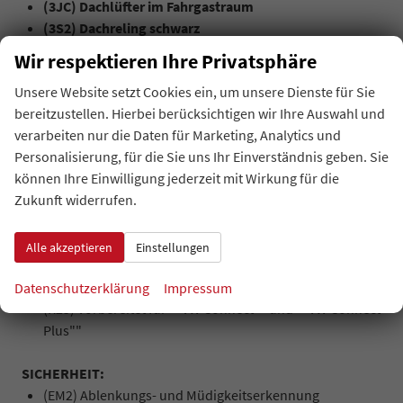
(3JC) Dachlüfter im Fahrgastraum
(3S2) Dachreling schwarz
Werksanschlussgarantie auf 5 Jahre / max. 200.000 Km
Wir respektieren Ihre Privatsphäre
Unsere Website setzt Cookies ein, um unsere Dienste für Sie
MULTIMEDIA UND KOMMUNIKATION:
bereitzustellen. Hierbei berücksichtigen wir Ihre Auswahl und
(I8U) Radio Composition mit 26 cm (10,4"") Touch-
verarbeiten nur die Daten für Marketing, Analytics und
Farbdisplay
Personalisierung, für die Sie uns Ihr Einverständnis geben. Sie
(QV3) Digitaler Radioempfang DAB+
können Ihre Einwilligung jederzeit mit Wirkung für die
(U9G) Extern, USB Typ-C Datenbuchse(n) mit erhöhter
Zukunft widerrufen.
Ladeleistung
(9WJ) App-Connect inklusive App-Connect Wireless für
Apple CarPlay und Android Auto
Alle akzeptieren
Einstellungen
(8RL) 6 Lautsprecher
(9ZX) Mobiltelefon Schnittstelle (Bluetooth)
Datenschutzerklärung
Impressum
(R23) Vorbereitet für ""VW Connect"" und ""VW Connect
Plus""
SICHERHEIT:
(EM2) Ablenkungs- und Müdigkeitserkennung