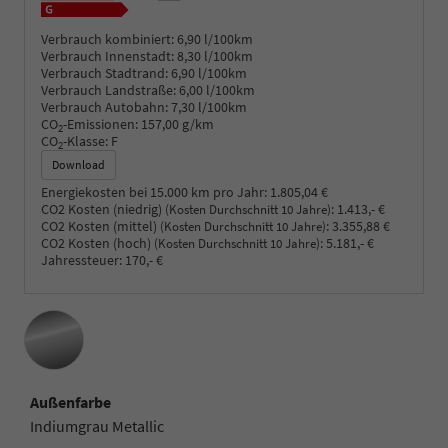
Verbrauch kombiniert:
6,90 l/100km
Verbrauch Innenstadt:
8,30 l/100km
Verbrauch Stadtrand:
6,90 l/100km
Verbrauch Landstraße:
6,00 l/100km
Verbrauch Autobahn:
7,30 l/100km
CO
-Emissionen:
157,00 g/km
2
CO
-Klasse:
F
2
Download
Energiekosten bei 15.000 km pro Jahr:
1.805,04 €
CO2 Kosten (niedrig)
:
1.413,- €
(Kosten Durchschnitt 10 Jahre)
CO2 Kosten (mittel)
:
3.355,88 €
(Kosten Durchschnitt 10 Jahre)
CO2 Kosten (hoch)
:
5.181,- €
(Kosten Durchschnitt 10 Jahre)
Jahressteuer:
170,- €
Außenfarbe
Indiumgrau Metallic