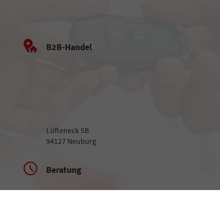
B2B-Handel
Lüfteneck 5B
94127 Neuburg
Beratung