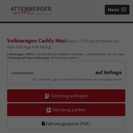
Menü
Volkswagen Caddy Maxi
Basis 1.5TSI Sport Edition ACC
Kam GV5 App AHK Reling
Fahrzeugnr.
:
43897
, unverbindliche Lieferzeit:
4 Wochen
, Landesversion: EU - Europa,
Fahrzeug mit Tageszulassung
, Zentrallager (extern)
auf Anfrage
Gesamtpreis
inkl. 19% MwSt., zzgl. den Kosten für Überführung und Zulassungspapieren
Fahrzeug anfragen
Fahrzeug parken
Fahrzeugexposé (PDF)