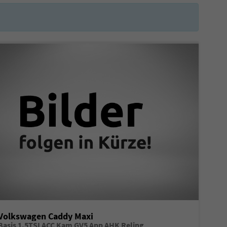
Volkswagen Caddy Maxi
Basis 1.5TSI ACC Kam GV5 App AHK Reling