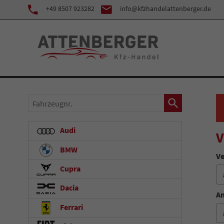
+49 8507 923282
info@kfzhandelattenberger.de
Fahrzeugnr.
Audi
V
BMW
Ve
Cupra
Dacia
An
Ferrari