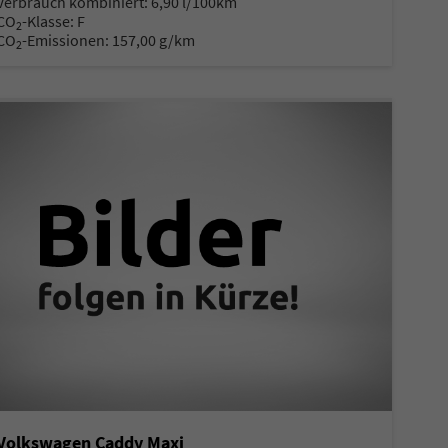
Verbrauch kombiniert:
6,90 l/100km
CO
-Klasse:
F
2
CO
-Emissionen:
157,00 g/km
2
Volkswagen Caddy Maxi