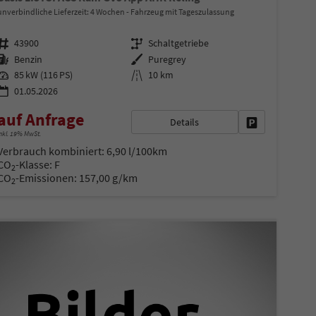
unverbindliche Lieferzeit:
4 Wochen
Fahrzeug mit Tageszulassung
Fahrzeugnr.
Getriebe
43900
Schaltgetriebe
Kraftstoff
Außenfarbe
Benzin
Puregrey
Leistung
Kilometerstand
85 kW (116 PS)
10 km
01.05.2026
auf Anfrage
Details
en
Fahrzeug parke
nkl. 19% MwSt.
Verbrauch kombiniert:
6,90 l/100km
CO
-Klasse:
F
2
CO
-Emissionen:
157,00 g/km
2