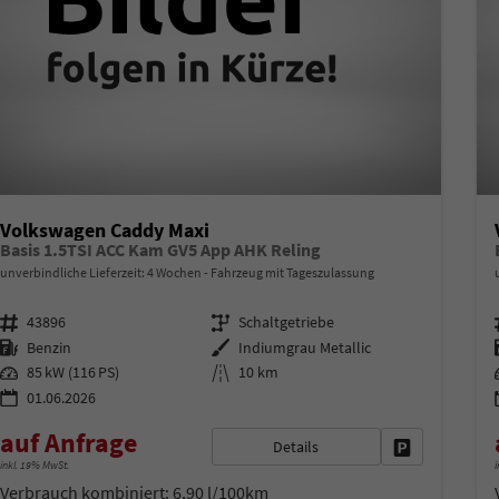
Volkswagen Caddy Maxi
Basis 1.5TSI ACC Kam GV5 App AHK Reling
unverbindliche Lieferzeit:
4 Wochen
Fahrzeug mit Tageszulassung
Fahrzeugnr.
Getriebe
43896
Schaltgetriebe
Kraftstoff
Außenfarbe
Benzin
Indiumgrau Metallic
Leistung
Kilometerstand
85 kW (116 PS)
10 km
01.06.2026
auf Anfrage
Details
Fahrzeug park
inkl. 19% MwSt.
i
Verbrauch kombiniert:
6,90 l/100km