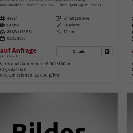
unverbindliche Lieferzeit:
10.10.2026
Fahrzeug mit Tageszulassung
Fahrzeugnr.
Getriebe
43894
Schaltgetriebe
Kraftstoff
Außenfarbe
Benzin
Kirschrot
Leistung
Kilometerstand
85 kW (116 PS)
10 km
01.05.2026
auf Anfrage
Details
Fahrzeug park
inkl. 19% MwSt.
i
Verbrauch kombiniert:
6,90 l/100km
CO
-Klasse:
F
2
CO
-Emissionen:
157,00 g/km
2