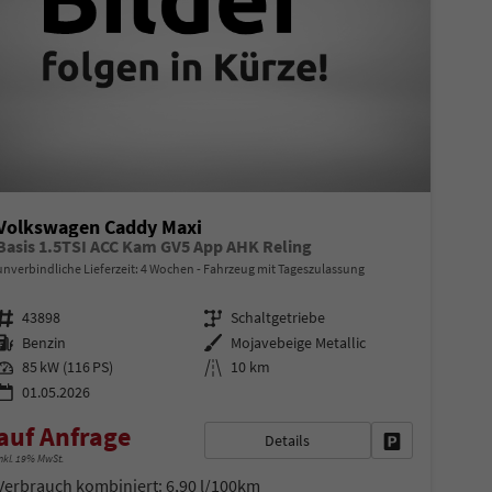
Volkswagen Caddy Maxi
Basis 1.5TSI ACC Kam GV5 App AHK Reling
unverbindliche Lieferzeit:
4 Wochen
Fahrzeug mit Tageszulassung
Fahrzeugnr.
Getriebe
43898
Schaltgetriebe
Kraftstoff
Außenfarbe
Benzin
Mojavebeige Metallic
Leistung
Kilometerstand
85 kW (116 PS)
10 km
01.05.2026
auf Anfrage
Details
en
Fahrzeug parke
nkl. 19% MwSt.
Verbrauch kombiniert:
6,90 l/100km