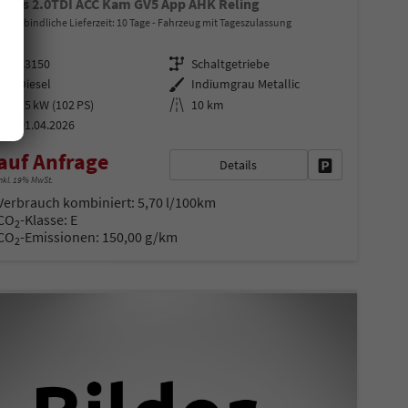
Basis 2.0TDI ACC Kam GV5 App AHK Reling
unverbindliche Lieferzeit:
10 Tage
Fahrzeug mit Tageszulassung
Fahrzeugnr.
Getriebe
43150
Schaltgetriebe
Kraftstoff
Außenfarbe
Diesel
Indiumgrau Metallic
Leistung
Kilometerstand
75 kW (102 PS)
10 km
01.04.2026
auf Anfrage
Details
en
Fahrzeug parke
nkl. 19% MwSt.
Verbrauch kombiniert:
5,70 l/100km
CO
-Klasse:
E
2
CO
-Emissionen:
150,00 g/km
2