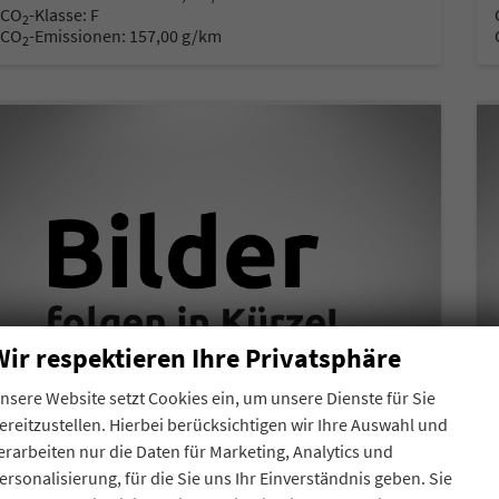
CO
-Klasse:
F
2
CO
-Emissionen:
157,00 g/km
2
Wir respektieren Ihre Privatsphäre
nsere Website setzt Cookies ein, um unsere Dienste für Sie
ereitzustellen. Hierbei berücksichtigen wir Ihre Auswahl und
erarbeiten nur die Daten für Marketing, Analytics und
ersonalisierung, für die Sie uns Ihr Einverständnis geben. Sie
Volkswagen Caddy Maxi