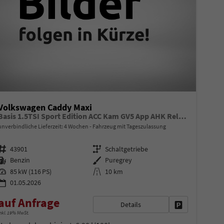
Volkswagen Caddy Maxi
Basis 1.5TSI Sport Edition ACC Kam GV5 App AHK Reling
unverbindliche Lieferzeit:
4 Wochen
Fahrzeug mit Tageszulassung
Fahrzeugnr.
Getriebe
43901
Schaltgetriebe
Kraftstoff
Außenfarbe
Benzin
Puregrey
Leistung
Kilometerstand
85 kW (116 PS)
10 km
01.05.2026
auf Anfrage
Details
en
Fahrzeug parke
nkl. 19% MwSt.