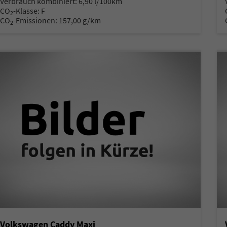
Verbrauch kombiniert:
6,90 l/100km
CO
-Klasse:
F
2
CO
-Emissionen:
157,00 g/km
2
Volkswagen Caddy Maxi