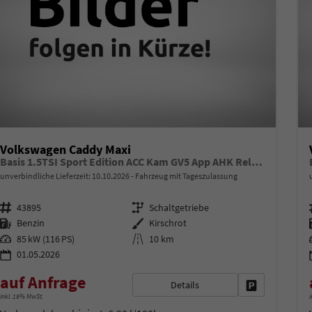
Volkswagen Caddy Maxi
Basis 1.5TSI Sport Edition ACC Kam GV5 App AHK Reling
unverbindliche Lieferzeit:
10.10.2026
Fahrzeug mit Tageszulassung
Fahrzeugnr.
Getriebe
43895
Schaltgetriebe
Kraftstoff
Außenfarbe
Benzin
Kirschrot
Leistung
Kilometerstand
85 kW (116 PS)
10 km
01.05.2026
auf Anfrage
Details
Fahrzeug park
inkl. 19% MwSt.
i