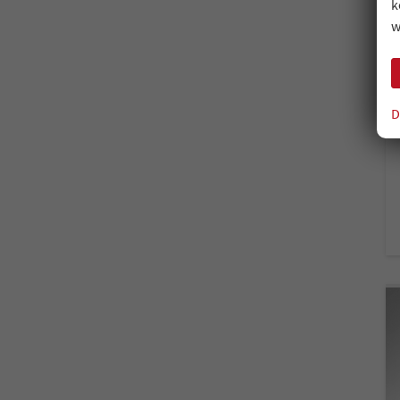
k
w
D