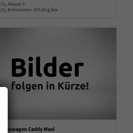
CO
-Klasse:
F
2
CO
-Emissionen:
157,00 g/km
2
Volkswagen Caddy Maxi