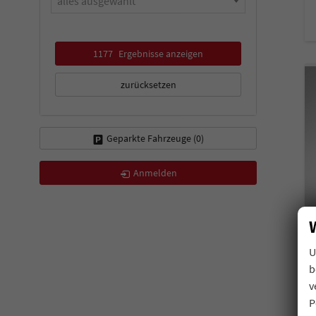
alles ausgewählt
1177
Ergebnisse anzeigen
zurücksetzen
Geparkte Fahrzeuge (
0
)
Anmelden
U
b
v
P