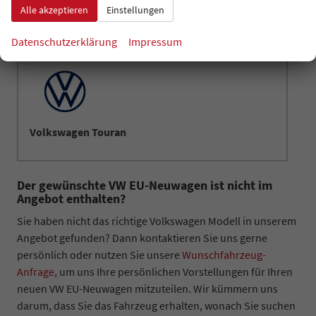
Alle akzeptieren
Einstellungen
Volkswagen Tiguan
Datenschutzerklärung
Impressum
Volkswagen Touran
Der gewünschte VW EU-Neuwagen ist nicht im
Angebot enthalten?
Sie haben nicht das richtige Volkswagen Modell in unserem
Angebot gefunden? Dann kontaktieren Sie uns gerne
persönlich oder nutzen Sie unsere
Wunschfahrzeug-
Anfrage
, um uns Ihre persönlichen Vorstellungen für Ihren
neuen VW EU-Neuwagen mitzuteilen. Wir kümmern uns
darum, dass Sie das Fahrzeug erhalten, wonach Sie suchen