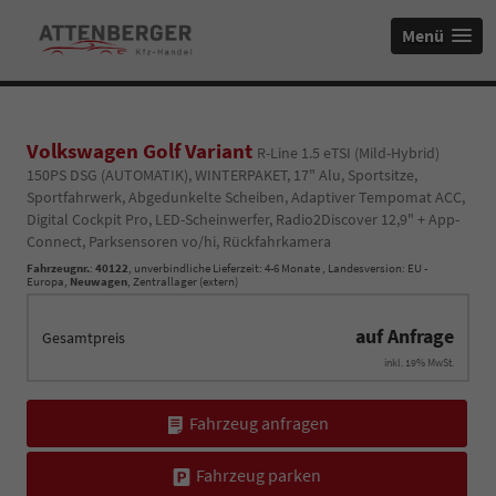
Menü
Volkswagen Golf Variant
R-Line 1.5 eTSI (Mild-Hybrid)
150PS DSG (AUTOMATIK), WINTERPAKET, 17" Alu, Sportsitze,
Sportfahrwerk, Abgedunkelte Scheiben, Adaptiver Tempomat ACC,
Digital Cockpit Pro, LED-Scheinwerfer, Radio2Discover 12,9" + App-
Connect, Parksensoren vo/hi, Rückfahrkamera
Fahrzeugnr.
:
40122
, unverbindliche Lieferzeit: 4-6 Monate , Landesversion: EU -
Europa,
Neuwagen
, Zentrallager (extern)
auf Anfrage
Gesamtpreis
inkl. 19% MwSt.
Fahrzeug anfragen
Fahrzeug parken