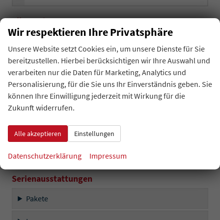
Allgemeines
Wir respektieren Ihre Privatsphäre
Innen
Unsere Website setzt Cookies ein, um unsere Dienste für Sie
bereitzustellen. Hierbei berücksichtigen wir Ihre Auswahl und
Infotainment & Kommunikation
verarbeiten nur die Daten für Marketing, Analytics und
Personalisierung, für die Sie uns Ihr Einverständnis geben. Sie
Sicherheit & Assistenz
können Ihre Einwilligung jederzeit mit Wirkung für die
Zukunft widerrufen.
Außen
Räder & Technik
Alle akzeptieren
Einstellungen
Sonstiges
Datenschutzerklärung
Impressum
Serienausstattungen
Pakete