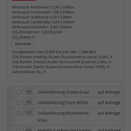
Verbrauch kombiniert:
5,30 l/100km
Verbrauch Innenstadt:
7,00 l/100km
Verbrauch Stadtrand:
5,10 l/100km
Verbrauch Landstraße:
4,50 l/100km
Verbrauch Autobahn:
5,40 l/100km
CO
-Emissionen:
120,00 g/km
2
CO
-Klasse:
D
2
Download
Energiekosten bei 15.000 km pro Jahr:
1.386,48 €
CO2 Kosten (niedrig)
:
1.080,- €
(Kosten Durchschnitt 10 Jahre)
CO2 Kosten (mittel)
:
2.565,- €
(Kosten Durchschnitt 10 Jahre)
CO2 Kosten (hoch)
:
3.960,- €
(Kosten Durchschnitt 10 Jahre)
Jahressteuer:
81,- €
Unilackierung Urano-Grau
auf Anfrage
5K5K
Unilackierung Pure-White
auf Anfrage
0Q0Q
Unilackierung Moonstone-
auf Anfrage
C2C2
Grau
Metallic-Lackierung Crystal-
auf Anfrage
3Y3Y