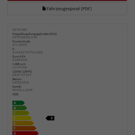
Fahrzeugexposé (PDF)
GETRIEBE
Doppelkupplungsgetriebe (DSG)
ANTRIEBSACHSE
Frontantrieb
ZYLINDER
4
SCHADSTOFFKLASSE
Euro 6 EA
HUBRAUM
1.498 ccm
LEISTUNG
110 kW (150 PS)
KRAFTSTOFF
Benzin
KATEGORIE
Kombi
MODELLJAHR
2026