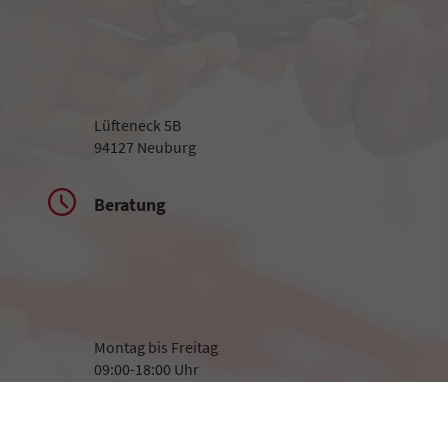
Lüfteneck 5B
94127 Neuburg
Beratung
Montag bis Freitag
09:00-18:00 Uhr
Samstag
09:00-13:00 Uhr