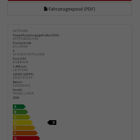
Fahrzeugexposé (PDF)
GETRIEBE
Doppelkupplungsgetriebe (DSG)
ANTRIEBSACHSE
Frontantrieb
ZYLINDER
4
SCHADSTOFFKLASSE
Euro 6 EA
HUBRAUM
1.498 ccm
LEISTUNG
110 kW (150 PS)
KRAFTSTOFF
Benzin
KATEGORIE
Kombi
MODELLJAHR
2026