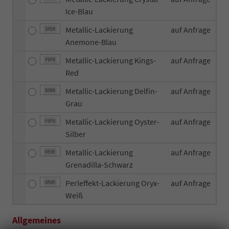
Ice-Blau
Metallic-Lackierung
auf Anfrage
5R5R
Anemone-Blau
Metallic-Lackierung Kings-
auf Anfrage
P8P8
Red
Metallic-Lackierung Delfin-
auf Anfrage
B0B0
Grau
Metallic-Lackierung Oyster-
auf Anfrage
F0F0
Silber
Metallic-Lackierung
auf Anfrage
0E0E
Grenadilla-Schwarz
Perleffekt-Lackierung Oryx-
auf Anfrage
0R0R
Weiß
Allgemeines