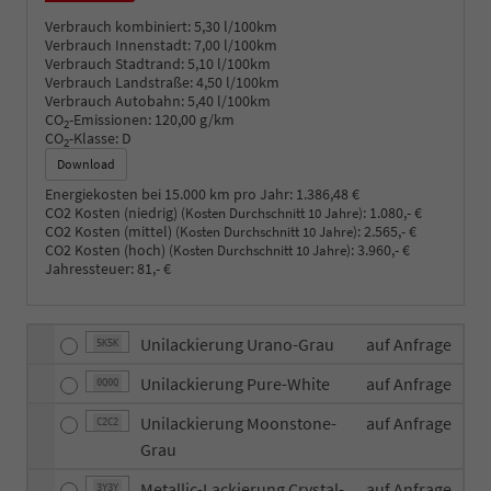
Verbrauch kombiniert:
5,30 l/100km
Verbrauch Innenstadt:
7,00 l/100km
Verbrauch Stadtrand:
5,10 l/100km
Verbrauch Landstraße:
4,50 l/100km
Verbrauch Autobahn:
5,40 l/100km
CO
-Emissionen:
120,00 g/km
2
CO
-Klasse:
D
2
Download
Energiekosten bei 15.000 km pro Jahr:
1.386,48 €
CO2 Kosten (niedrig)
:
1.080,- €
(Kosten Durchschnitt 10 Jahre)
CO2 Kosten (mittel)
:
2.565,- €
(Kosten Durchschnitt 10 Jahre)
CO2 Kosten (hoch)
:
3.960,- €
(Kosten Durchschnitt 10 Jahre)
Jahressteuer:
81,- €
Unilackierung Urano-Grau
auf Anfrage
5K5K
Unilackierung Pure-White
auf Anfrage
0Q0Q
Unilackierung Moonstone-
auf Anfrage
C2C2
Grau
Metallic-Lackierung Crystal-
auf Anfrage
3Y3Y