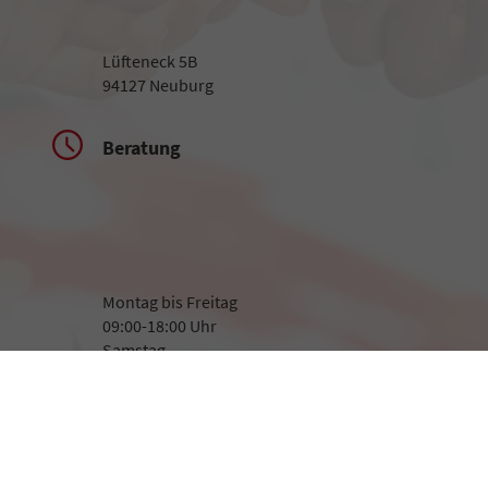
Lüfteneck 5B
94127 Neuburg
Beratung
Montag bis Freitag
09:00-18:00 Uhr
Samstag
09:00-13:00 Uhr
Rufen Sie an