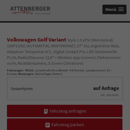
Menü
Volkswagen Golf Variant
Style 1.5 eTSI (Mild-Hybrid)
150PS DSG (AUTOMATIK), WINTERPAKET, 17" Alu, ergoActive-Sitze,
Adaptiver Tempomat ACC, Digital Cockpit Pro, LED-Scheinwerfer
PLUS, Radio2Discover 12,9" + Wireless App-Connect, Parksensoren
vo/hi, Rückfahrkamera, 3-Zonen-Climatronic
Fahrzeugnr.
:
40121
, unverbindliche Lieferzeit: 4-6 Monate , Landesversion: EU -
Europa,
Neuwagen
, Zentrallager (extern)
auf Anfrage
Gesamtpreis
inkl. 19% MwSt.
Fahrzeug anfragen
Fahrzeug parken