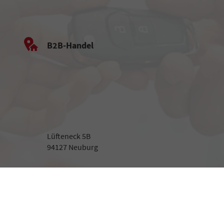
B2B-Handel
Lüfteneck 5B
94127 Neuburg
Beratung