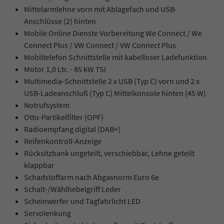
Mittelarmlehne vorn mit Ablagefach und USB-
Anschlüsse (2) hinten
Mobile Online Dienste Vorbereitung We Connect / We
Connect Plus / VW Connect / VW Connect Plus
Mobiltelefon Schnittstelle mit kabelloser Ladefunktion
Motor 1,0 Ltr. - 85 kW TSI
Multimedia-Schnittstelle 2 x USB (Typ C) vorn und 2 x
USB-Ladeanschluß (Typ C) Mittelkonsole hinten (45 W)
Notrufsystem
Otto-Partikelfilter (OPF)
Radioempfang digital (DAB+)
Reifenkontroll-Anzeige
Rücksitzbank ungeteilt, verschiebbar, Lehne geteilt
klappbar
Schadstoffarm nach Abgasnorm Euro 6e
Schalt-/Wählhebelgriff Leder
Scheinwerfer und Tagfahrlicht LED
Servolenkung