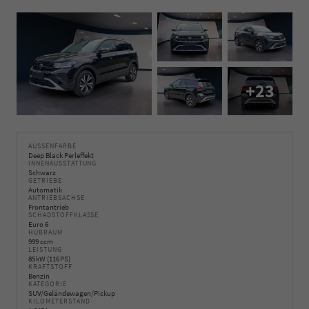
+23
AUSSENFARBE
Deep Black Perleffekt
INNENAUSSTATTUNG
Schwarz
GETRIEBE
Automatik
ANTRIEBSACHSE
Frontantrieb
SCHADSTOFFKLASSE
Euro 6
HUBRAUM
999 ccm
LEISTUNG
85 kW (116 PS)
KRAFTSTOFF
Benzin
KATEGORIE
SUV/Geländewagen/Pickup
KILOMETERSTAND