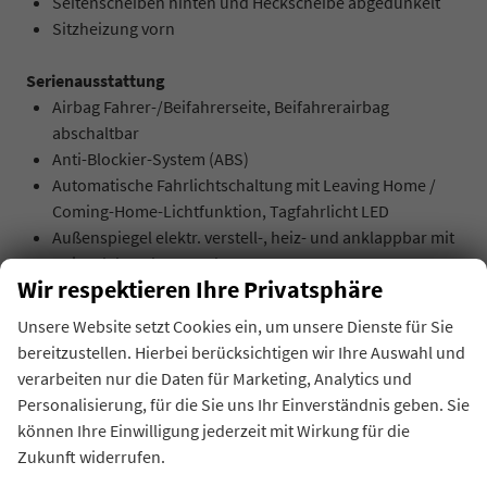
Seitenscheiben hinten und Heckscheibe abgedunkelt
Sitzheizung vorn
Serienausstattung
Airbag Fahrer-/Beifahrerseite, Beifahrerairbag
abschaltbar
Anti-Blockier-System (ABS)
Automatische Fahrlichtschaltung mit Leaving Home /
Coming-Home-Lichtfunktion, Tagfahrlicht LED
Außenspiegel elektr. verstell-, heiz- und anklappbar mit
Spiegelabsenkung rechts
Wir respektieren Ihre Privatsphäre
Dachreling schwarz
Digital Cockpit (Instrumentenanzeige digital)
Unsere Website setzt Cookies ein, um unsere Dienste für Sie
Einparkhilfe vorn und hinten
bereitzustellen. Hierbei berücksichtigen wir Ihre Auswahl und
Elektron. Stabilitäts-Programm (ESP) Bremsassistent,
verarbeiten nur die Daten für Marketing, Analytics und
ASR/ABS, EDS, MSR
Personalisierung, für die Sie uns Ihr Einverständnis geben. Sie
Fahrassistenz-System: Ablenkungs- und
können Ihre Einwilligung jederzeit mit Wirkung für die
Müdigkeitserkennung
Zukunft widerrufen.
Fahrassistenz-System: Berganfahr-Assistent