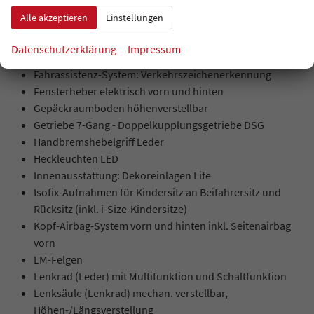
Fahrassistenz-System: Fußgängererkennung
Alle akzeptieren
Einstellungen
Fahrassistenz-System: Spurhalteassistent (Lane Assist)
Fahrassistenz-System: Umfeldbeobachtungssystem
Datenschutzerklärung
Impressum
(Front assist) mit City-Notbremsfunktion
Fahrassistenz-System: Verkehrszeichenerkennung
Fensterheber elektrisch vorn und hinten
Gepäckraumboden höhenverstellbar
Getriebe 7-Gang - Doppelkupplungsgetriebe DSG
Handbremshebelgriff Leder
Heckleuchten LED
Innenausstattung: Dekoreinlagen Life
Isofix-Aufnahmen für Kindersitz an Beifahrersitz und
Rücksitz (inkl. i-Size-Kindersitze)
Kopf-Airbag-System vorn und hinten inkl. Seitenairbag
vorn
LM-Felgen
Lenkrad (Leder) mit Multifunktion und Schaltfunktion
Lenksäule (Lenkrad) mechan. verstellbar,
Höhen-/Längsverstellung