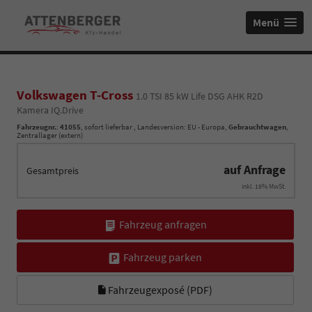
Menü
Volkswagen T-Cross
1.0 TSI 85 kW Life DSG AHK R2D
Kamera IQ.Drive
Fahrzeugnr.
:
41055
,
sofort lieferbar
, Landesversion: EU - Europa,
Gebrauchtwagen
,
Zentrallager (extern)
auf Anfrage
Gesamtpreis
inkl. 19% MwSt.
Fahrzeug anfragen
Fahrzeug parken
Fahrzeugexposé (PDF)