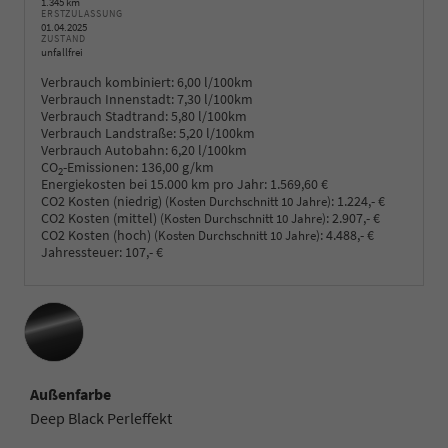
1.345 km
ERSTZULASSUNG
01.04.2025
ZUSTAND
unfallfrei
Verbrauch kombiniert:
6,00 l/100km
Verbrauch Innenstadt:
7,30 l/100km
Verbrauch Stadtrand:
5,80 l/100km
Verbrauch Landstraße:
5,20 l/100km
Verbrauch Autobahn:
6,20 l/100km
CO
-Emissionen:
136,00 g/km
2
Energiekosten bei 15.000 km pro Jahr:
1.569,60 €
CO2 Kosten (niedrig)
:
1.224,- €
(Kosten Durchschnitt 10 Jahre)
CO2 Kosten (mittel)
:
2.907,- €
(Kosten Durchschnitt 10 Jahre)
CO2 Kosten (hoch)
:
4.488,- €
(Kosten Durchschnitt 10 Jahre)
Jahressteuer:
107,- €
Außenfarbe
Deep Black Perleffekt