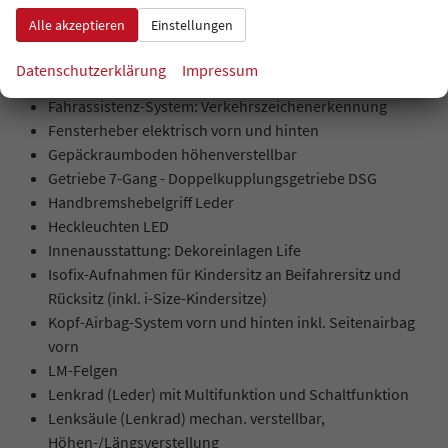
Fahrassistenz-System: Fußgängererkennung
Alle akzeptieren
Einstellungen
Fahrassistenz-System: Spurhalteassistent (Lane Assist)
Fahrassistenz-System: Umfeldbeobachtungssystem
Datenschutzerklärung
Impressum
(Front assist) mit City-Notbremsfunktion
Fahrassistenz-System: Verkehrszeichenerkennung
Fensterheber elektrisch vorn und hinten
Gepäckraumboden höhenverstellbar
Getriebe 7-Gang - Doppelkupplungsgetriebe DSG
Handbremshebelgriff Leder
Heckleuchten LED
Innenausstattung: Dekoreinlagen Life
Isofix-Aufnahmen für Kindersitz an Beifahrersitz und
Rücksitz (inkl. i-Size-Kindersitze)
Kopf-Airbag-System vorn und hinten inkl. Seitenairbag
vorn
LM-Felgen
Lenkrad (Leder) mit Multifunktion und Schaltfunktion
Lenksäule (Lenkrad) mechan. verstellbar,
Höhen-/Längsverstellung