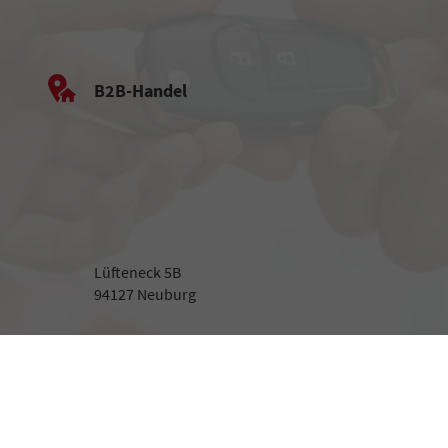
B2B-Handel
Lüfteneck 5B
94127 Neuburg
Beratung