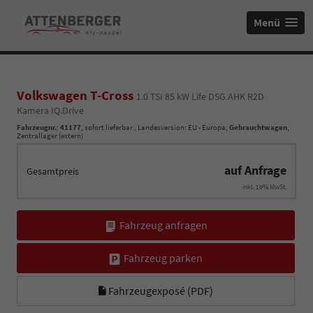
Menü
Volkswagen T-Cross
1.0 TSI 85 kW Life DSG AHK R2D
Kamera IQ.Drive
Fahrzeugnr.
:
41177
,
sofort lieferbar
, Landesversion: EU - Europa,
Gebrauchtwagen
,
Zentrallager (extern)
auf Anfrage
Gesamtpreis
inkl. 19% MwSt.
Fahrzeug anfragen
Fahrzeug parken
Fahrzeugexposé (PDF)