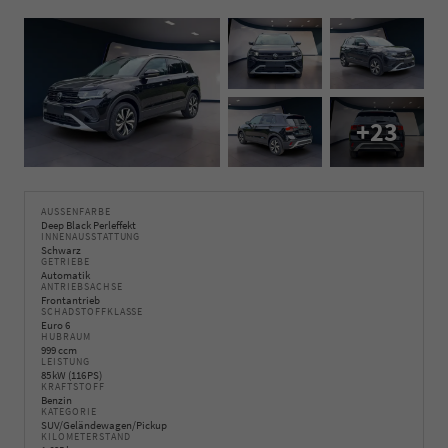
+23
AUSSENFARBE
Deep Black Perleffekt
INNENAUSSTATTUNG
Schwarz
GETRIEBE
Automatik
ANTRIEBSACHSE
Frontantrieb
SCHADSTOFFKLASSE
Euro 6
HUBRAUM
999 ccm
LEISTUNG
85 kW (116 PS)
KRAFTSTOFF
Benzin
KATEGORIE
SUV/Geländewagen/Pickup
KILOMETERSTAND