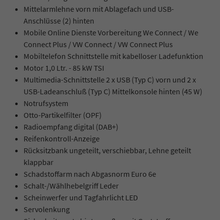
Mittelarmlehne vorn mit Ablagefach und USB-
Anschlüsse (2) hinten
Mobile Online Dienste Vorbereitung We Connect / We
Connect Plus / VW Connect / VW Connect Plus
Mobiltelefon Schnittstelle mit kabelloser Ladefunktion
Motor 1,0 Ltr. - 85 kW TSI
Multimedia-Schnittstelle 2 x USB (Typ C) vorn und 2 x
USB-Ladeanschluß (Typ C) Mittelkonsole hinten (45 W)
Notrufsystem
Otto-Partikelfilter (OPF)
Radioempfang digital (DAB+)
Reifenkontroll-Anzeige
Rücksitzbank ungeteilt, verschiebbar, Lehne geteilt
klappbar
Schadstoffarm nach Abgasnorm Euro 6e
Schalt-/Wählhebelgriff Leder
Scheinwerfer und Tagfahrlicht LED
Servolenkung