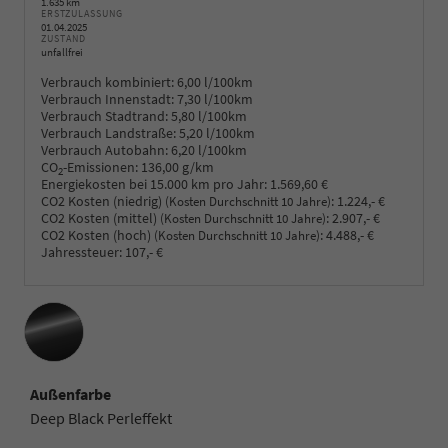
1.635 km
ERSTZULASSUNG
01.04.2025
ZUSTAND
unfallfrei
Verbrauch kombiniert:
6,00 l/100km
Verbrauch Innenstadt:
7,30 l/100km
Verbrauch Stadtrand:
5,80 l/100km
Verbrauch Landstraße:
5,20 l/100km
Verbrauch Autobahn:
6,20 l/100km
CO
-Emissionen:
136,00 g/km
2
Energiekosten bei 15.000 km pro Jahr:
1.569,60 €
CO2 Kosten (niedrig)
:
1.224,- €
(Kosten Durchschnitt 10 Jahre)
CO2 Kosten (mittel)
:
2.907,- €
(Kosten Durchschnitt 10 Jahre)
CO2 Kosten (hoch)
:
4.488,- €
(Kosten Durchschnitt 10 Jahre)
Jahressteuer:
107,- €
Außenfarbe
Deep Black Perleffekt