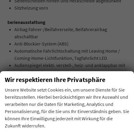
Seitenscheiben hinten und Heckscheibe abgedunkelt
Sitzheizung vorn
Serienausstattung
Airbag Fahrer-/Beifahrerseite, Beifahrerairbag
abschaltbar
Anti-Blockier-System (ABS)
Automatische Fahrlichtschaltung mit Leaving Home /
Coming-Home-Lichtfunktion, Tagfahrlicht LED
Außenspiegel elektr. verstell-, heiz- und anklappbar mit
Spiegelabsenkung rechts
Wir respektieren Ihre Privatsphäre
Dachreling schwarz
Digital Cockpit (Instrumentenanzeige digital)
Unsere Website setzt Cookies ein, um unsere Dienste für Sie
Einparkhilfe vorn und hinten
bereitzustellen. Hierbei berücksichtigen wir Ihre Auswahl und
Elektron. Stabilitäts-Programm (ESP) Bremsassistent,
verarbeiten nur die Daten für Marketing, Analytics und
ASR/ABS, EDS, MSR
Personalisierung, für die Sie uns Ihr Einverständnis geben. Sie
Fahrassistenz-System: Ablenkungs- und
können Ihre Einwilligung jederzeit mit Wirkung für die
Müdigkeitserkennung
Zukunft widerrufen.
Fahrassistenz-System: Berganfahr-Assistent