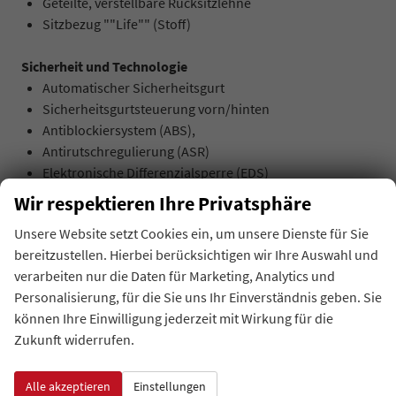
Geteilte, verstellbare Rücksitzlehne
Sitzbezug ""Life"" (Stoff)
Sicherheit und Technologie
Automatischer Sicherheitsgurt
Sicherheitsgurtsteuerung vorn/hinten
Antiblockiersystem (ABS),
Antirutschregulierung (ASR)
Elektronische Differenzialsperre (EDS)
Elektronische Wegfahrsperre
Wir respektieren Ihre Privatsphäre
Elektronisches Stabilitätsprogramm (ESP),
Unsere Website setzt Cookies ein, um unsere Dienste für Sie
Brems-/Berganfahrhilfe
bereitzustellen. Hierbei berücksichtigen wir Ihre Auswahl und
Müdigkeitssensor
verarbeiten nur die Daten für Marketing, Analytics und
Hintere Kopfstütze (3 Stück)
Personalisierung, für die Sie uns Ihr Einverständnis geben. Sie
Kopfstützen vorne
können Ihre Einwilligung jederzeit mit Wirkung für die
Front Assist, City-Notbremsfunktion
Zukunft widerrufen.
Kopfairbags vorn/hinten
Reifendruckwarnleuchte
Wanderassistent
Alle akzeptieren
Einstellungen