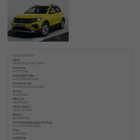
AUSSENFARBE
Geld
INNENAUSSTATTUNG
Schwarz
GETRIEBE
Schaltgetriebe
ANTRIEBSACHSE
Frontantrieb
SCHADSTOFFKLASSE
Euro 6
HUBRAUM
999 ccm
LEISTUNG
70 kW (95 PS)
KRAFTSTOFF
Benzin
KATEGORIE
SUV/Geländewagen/Pickup
KILOMETERSTAND
9 km
ZUSTAND
unfallfrei