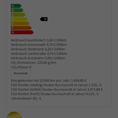
Verbrauch kombiniert:
5,50 l/100km
Verbrauch Innenstadt:
6,70 l/100km
Verbrauch Stadtrand:
5,20 l/100km
Verbrauch Landstraße:
4,70 l/100km
Verbrauch Autobahn:
5,90 l/100km
CO
-Emissionen:
125,00 g/km
2
CO
-Klasse:
D
2
Download
Energiekosten bei 15.000 km pro Jahr:
1.438,80 €
CO2 Kosten (niedrig)
:
1.125,- €
(Kosten Durchschnitt 10 Jahre)
CO2 Kosten (mittel)
:
2.671,88 €
(Kosten Durchschnitt 10 Jahre)
CO2 Kosten (hoch)
:
4.125,- €
(Kosten Durchschnitt 10 Jahre)
Jahressteuer:
82,- €