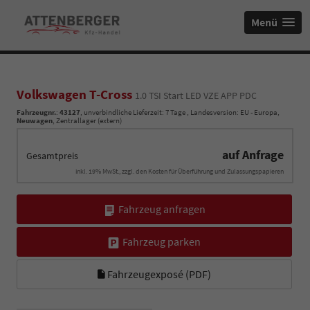
Menü
Volkswagen T-Cross
1.0 TSI Start LED VZE APP PDC
Fahrzeugnr.
:
43127
, unverbindliche Lieferzeit:
7 Tage
, Landesversion: EU - Europa,
Neuwagen
, Zentrallager (extern)
auf Anfrage
Gesamtpreis
inkl. 19% MwSt., zzgl. den Kosten für Überführung und Zulassungspapieren
Fahrzeug anfragen
Fahrzeug parken
Fahrzeugexposé (PDF)