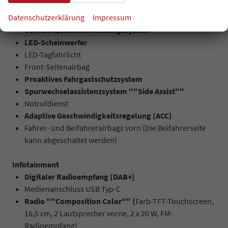
ISOFIX-Vorbereitung hinten
Datenschutzerklärung
Impressum
Antirutschregulierung (ASR)
Verkehrszeichenerkennungssystem
LED-Scheinwerfer
LED-Tagfahrlicht
Front-Seitenairbag
Proaktives Fahrgastschutzsystem
Spurwechselassistenzsystem ""Side Assist""
Notrufdienst
Adaptive Geschwindigkeitsregelung (ACC)
Fahrer- und Beifahrerairbags vorn (Die Beifahrerseite
kann abgeschaltet werden)
Infotainment
Digitaler Radioempfang (DAB+)
Medienanschluss USB Typ-C
Radio ""Composition Color"" (
Farb-TFT-Touchscreen,
16,5 cm, 2 Lautsprecher vorne, 2 x 20 W, FM-
Radioempfang)