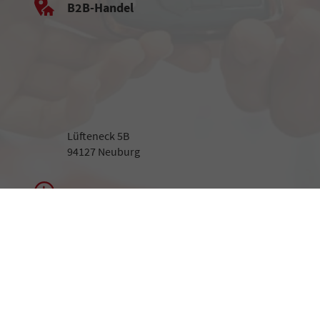
B2B-Handel
Lüfteneck 5B
94127 Neuburg
Beratung