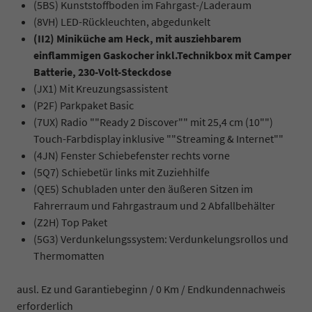
(5BS) Kunststoffboden im Fahrgast-/Laderaum
(8VH) LED-Rückleuchten, abgedunkelt
(II2) Miniküche am Heck, mit ausziehbarem
einflammigen Gaskocher inkl.Technikbox mit Camper
Batterie, 230-Volt-Steckdose
(JX1) Mit Kreuzungsassistent
(P2F) Parkpaket Basic
(7UX) Radio ""Ready 2 Discover"" mit 25,4 cm (10"")
Touch-Farbdisplay inklusive ""Streaming & Internet""
(4JN) Fenster Schiebefenster rechts vorne
(5Q7) Schiebetür links mit Zuziehhilfe
(QE5) Schubladen unter den äußeren Sitzen im
Fahrerraum und Fahrgastraum und 2 Abfallbehälter
(Z2H) Top Paket
(5G3) Verdunkelungssystem: Verdunkelungsrollos und
Thermomatten
ausl. Ez und Garantiebeginn / 0 Km / Endkundennachweis
erforderlich