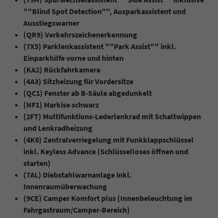
""Blind Spot Detection"", Ausparkassistent und
Ausstiegswarner
(QR9) Verkehrszeichenerkennung
(7X5) Parklenkassistent ""Park Assist"" inkl.
Einparkhilfe vorne und hinten
(KA2) Rückfahrkamera
(4A3) Sitzheizung für Vordersitze
(QC1) Fenster ab B-Säule abgedunkelt
(NF1) Markise schwarz
(2FT) Multifunktions-Lederlenkrad mit Schaltwippen
und Lenkradheizung
(4K6) Zentralverriegelung mit Funkklappschlüssel
inkl. Keyless Advance (Schlüsselloses öffnen und
starten)
(7AL) Diebstahlwarnanlage inkl.
Innenraumüberwachung
(9CE) Camper Komfort plus
(Innenbeleuchtung im
Fahrgastraum/Camper-Bereich)