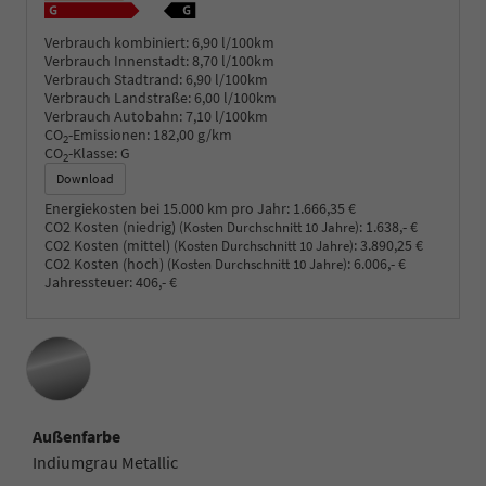
Verbrauch kombiniert:
6,90 l/100km
Verbrauch Innenstadt:
8,70 l/100km
Verbrauch Stadtrand:
6,90 l/100km
Verbrauch Landstraße:
6,00 l/100km
Verbrauch Autobahn:
7,10 l/100km
CO
-Emissionen:
182,00 g/km
2
CO
-Klasse:
G
2
Download
Energiekosten bei 15.000 km pro Jahr:
1.666,35 €
CO2 Kosten (niedrig)
:
1.638,- €
(Kosten Durchschnitt 10 Jahre)
CO2 Kosten (mittel)
:
3.890,25 €
(Kosten Durchschnitt 10 Jahre)
CO2 Kosten (hoch)
:
6.006,- €
(Kosten Durchschnitt 10 Jahre)
Jahressteuer:
406,- €
Außenfarbe
Indiumgrau Metallic