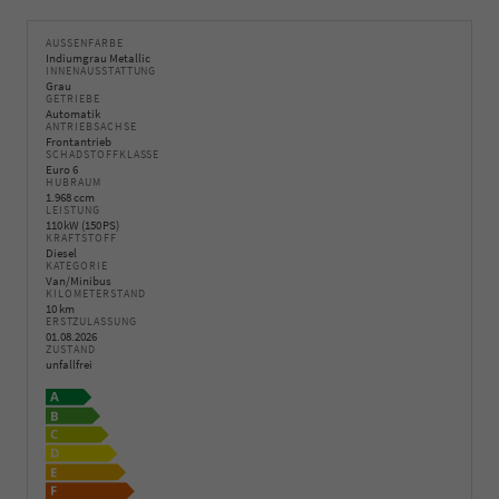
AUSSENFARBE
Indiumgrau Metallic
INNENAUSSTATTUNG
Grau
GETRIEBE
Automatik
ANTRIEBSACHSE
Frontantrieb
SCHADSTOFFKLASSE
Euro 6
HUBRAUM
1.968 ccm
LEISTUNG
110 kW (150 PS)
KRAFTSTOFF
Diesel
KATEGORIE
Van/Minibus
KILOMETERSTAND
10 km
ERSTZULASSUNG
01.08.2026
ZUSTAND
unfallfrei