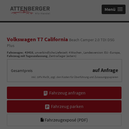
Menü
Volkswagen T7 California
Beach Camper 2.0 TDI DSG
Plus
Fahrzeugnr.
:
43416
, unverbindliche Lieferzeit:
4 Wochen
, Landesversion: EU - Europa,
Fahrzeug mit Tageszulassung
, Zentrallager (extern)
auf Anfrage
Gesamtpreis
inkl. 19% MwSt., zzgl. den Kosten für Überführung und Zulassungspapieren
Fahrzeug anfragen
Fahrzeug parken
Fahrzeugexposé (PDF)