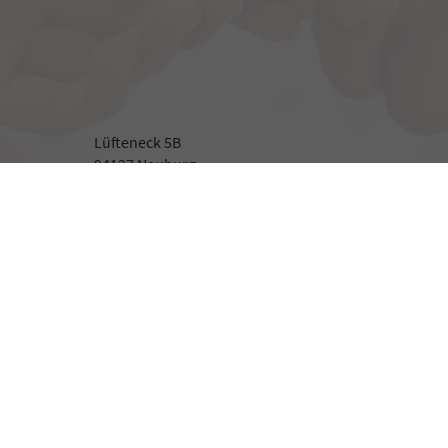
Lüfteneck 5B
94127 Neuburg
Beratung
Montag bis Freitag
09:00-18:00 Uhr