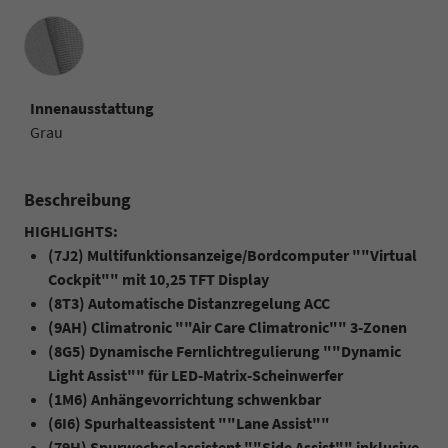
Innenausstattung
Innenausstattung
Grau
Beschreibung
HIGHLIGHTS:
(7J2) Multifunktionsanzeige/Bordcomputer ""Virtual
Cockpit"" mit 10,25 TFT Display
(8T3) Automatische Distanzregelung ACC
(9AH) Climatronic ""Air Care Climatronic"" 3-Zonen
(8G5) Dynamische Fernlichtregulierung ""Dynamic
Light Assist"" für LED-Matrix-Scheinwerfer
(1M6) Anhängevorrichtung schwenkbar
(6I6) Spurhalteassistent ""Lane Assist""
(79H) Spurwechselassistent ""Side Assist"" inklusive