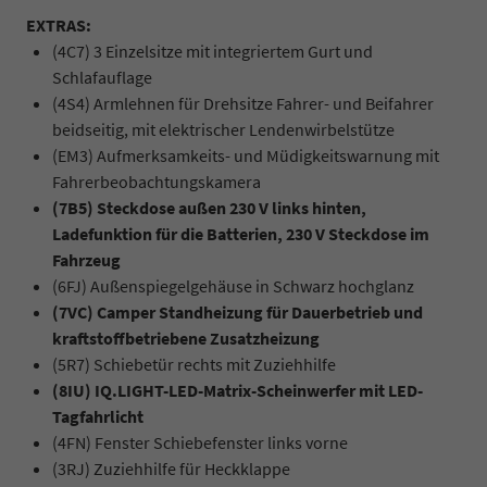
EXTRAS:
(4C7) 3 Einzelsitze mit integriertem Gurt und
Schlafauflage
(4S4) Armlehnen für Drehsitze Fahrer- und Beifahrer
beidseitig, mit elektrischer Lendenwirbelstütze
(EM3) Aufmerksamkeits- und Müdigkeitswarnung mit
Fahrerbeobachtungskamera
(7B5) Steckdose außen 230 V links hinten,
Ladefunktion für die Batterien, 230 V Steckdose im
Fahrzeug
(6FJ) Außenspiegelgehäuse in Schwarz hochglanz
(7VC) Camper Standheizung für Dauerbetrieb und
kraftstoffbetriebene Zusatzheizung
(5R7) Schiebetür rechts mit Zuziehhilfe
(8IU) IQ.LIGHT-LED-Matrix-Scheinwerfer mit LED-
Tagfahrlicht
(4FN) Fenster Schiebefenster links vorne
(3RJ) Zuziehhilfe für Heckklappe