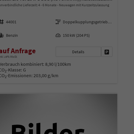
unverbindliche Lieferzeit: 4 - 6 Monate
Neuwagen mit Kurzzeitzulassung
Fahrzeugnr.
Getriebe
44001
Doppelkupplungsgetriebe (DSG)
Kraftstoff
Leistung
Benzin
150 kW (204 PS)
auf Anfrage
Details
en
Fahrzeug parke
nkl. 19% MwSt.
Verbrauch kombiniert:
8,90 l/100km
CO
-Klasse:
G
2
CO
-Emissionen:
203,00 g/km
2