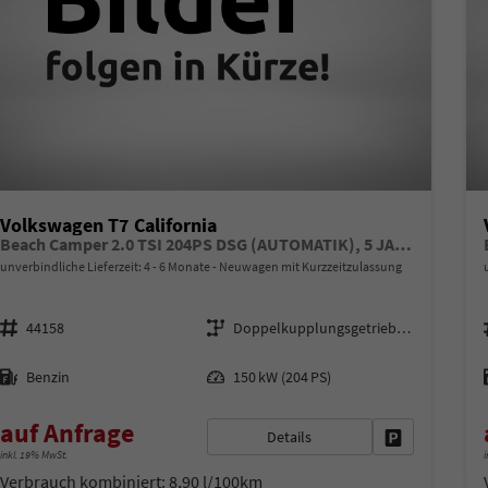
Volkswagen T7 California
Beach Camper 2.0 TSI 204PS DSG (AUTOMATIK), 5 JAHRE GARANTIE, MINI-KÜCHE, Privacy-Glas, Aufstelldach, Parksensoren vorne/hinten, Rückfahrkamera, Klima, M-Lederlenkrad, ACC, Digital Cockpit, Schiebetüre l/r, Radio 12,9"+App-Connect, Sitzer + 4 Schlafplätze
unverbindliche Lieferzeit: 4 - 6 Monate
Neuwagen mit Kurzzeitzulassung
Fahrzeugnr.
Getriebe
44158
Doppelkupplungsgetriebe (DSG)
Kraftstoff
Leistung
Benzin
150 kW (204 PS)
auf Anfrage
Details
Fahrzeug park
inkl. 19% MwSt.
i
Verbrauch kombiniert:
8,90 l/100km