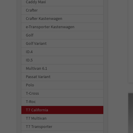
Caddy Maxi
Crafter
Crafter Kastenwagen
e-Transporter Kastenwagen
Golf
Golf Variant
ID.4
ID.5
Multivan 6.1
Passat Variant
Polo
T-Cross
T-Roc
T7 California
T7 Multivan
T7 Transporter