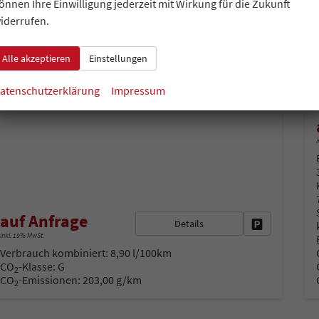
Beach Tour 2.0 TSI 204PS DSG, 5 JAHRE GARANTIE, Privacy-Glas, Aufstelldach, Parksensoren v/h, Rückfahrkamera, Klima, M-Lederlenkrad, ACC, Digital Cockpit, Schiebetüre l/r, Radio 12,9"+App-Connect, Sitzer + 4 Schlafplätze, Tisch/2x Stühle, Technikbox, Drehsitze
önnen Ihre Einwilligung jederzeit mit Wirkung für die Zukunft
unverbindliche Lieferzeit: 4 - 6 Monate
Neuwagen mit Kurzzeitzulassung
iderrufen.
Fahrzeugnr.
Getriebe
44204
Doppelkupplungsgetriebe (DSG)
Alle akzeptieren
Einstellungen
Kraftstoff
Leistung
Benzin
150 kW (204 PS)
atenschutzerklärung
Impressum
i
auf Anfrage
Details
Fahrzeug park
inkl. 19% MwSt.
Verbrauch kombiniert:
8,90 l/100km
CO
-Klasse:
G
2
CO
-Emissionen:
203,00 g/km
2