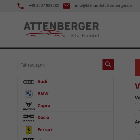
+49 8507 923282
info@kfzhandelattenberger.de
Fahrzeugnr.
Audi
V
BMW
Ve
Cupra
Dacia
An
Ferrari