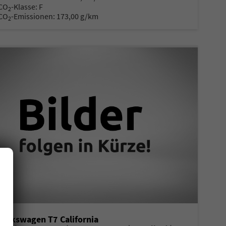
CO
-Klasse:
F
2
CO
-Emissionen:
173,00 g/km
2
Volkswagen T7 California