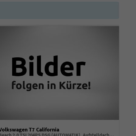
Volkswagen T7 California
Beach 2.0 TSI 204PS DSG (AUTOMATIK), Aufstelldach, Parksensoren vorne/hinten, Rückfahrkamera, Klimaanlage Climatic, M-Lederlenkrad, ACC Tempomat, Digital Cockpit Pro, Schiebetüre links/rechts mit Zuziehhilfe