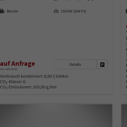
Kraftstoff
Leistung
Benzin
150 kW (204 PS)
i
auf Anfrage
Details
Fahrzeug park
inkl. 19% MwSt.
Verbrauch kombiniert:
8,90 l/100km
CO
-Klasse:
G
2
CO
-Emissionen:
203,00 g/km
2