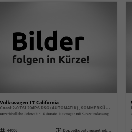
Volkswagen T7 California
Coast 2.0 TSI 204PS DSG (AUTOMATIK), SOMMERKÜCHE, Privacy-Glas, Aufstelldach, Parksensoren vorne/hinten, Rückfahrkamera, Klimaanlage Climatic, M-Lederlenkrad, ACC Tempomat, Digital Cockpit Pro, Schiebetüre links/rechts
unverbindliche Lieferzeit: 4 - 6 Monate
Neuwagen mit Kurzzeitzulassung
Fahrzeugnr.
Getriebe
44006
Doppelkupplungsgetriebe (DSG)