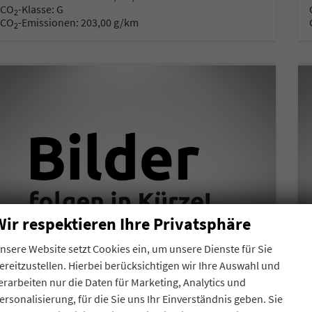
CO
-Klasse:
G
2
CO
-Emissionen:
203,00 g/km
2
Wir respektieren Ihre Privatsphäre
nsere Website setzt Cookies ein, um unsere Dienste für Sie
ereitzustellen. Hierbei berücksichtigen wir Ihre Auswahl und
erarbeiten nur die Daten für Marketing, Analytics und
ersonalisierung, für die Sie uns Ihr Einverständnis geben. Sie
Volkswagen T7 California