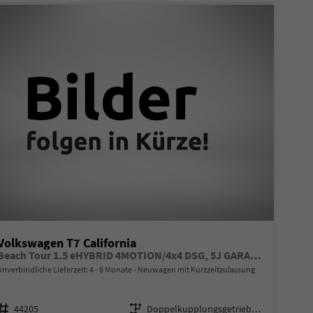
Volkswagen T7 California
Beach Tour 1.5 eHYBRID 4MOTION/4x4 DSG, 5J GARANTIE, Privacy-Glas, Aufstelldach, Parksensoren v/h, Rückfahrkamera, Klima, ACC, Digital Cockpit, Schiebetüren, Radio 12,9"+App-Connect, 4 Sitzer + Schlafplätze, Tisch/2x Stühle, Technikbox, Drehsitze, Standklima
unverbindliche Lieferzeit: 4 - 6 Monate
Neuwagen mit Kurzzeitzulassung
Fahrzeugnr.
Getriebe
44205
Doppelkupplungsgetriebe (DSG)