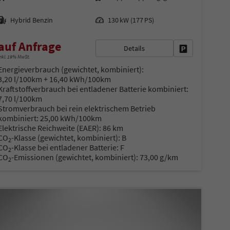
Kraftstoff
Leistung
Hybrid Benzin
130 kW (177 PS)
auf Anfrage
Details
Fahrzeug parke
nkl. 19% MwSt.
Energieverbrauch (gewichtet, kombiniert):
3,20 l/100km + 16,40 kWh/100km
Kraftstoffverbrauch bei entladener Batterie kombiniert:
7,70 l/100km
Stromverbrauch bei rein elektrischem Betrieb
en
kombiniert:
25,00 kWh/100km
Elektrische Reichweite (EAER):
86 km
CO
-Klasse (gewichtet, kombiniert):
B
2
CO
-Klasse bei entladener Batterie:
F
2
CO
-Emissionen (gewichtet, kombiniert):
73,00 g/km
2