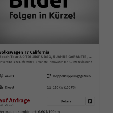
Volkswagen T7 California
Beach Tour 2.0 TDI 150PS DSG, 5 JAHRE GARANTIE, Privacy-Glas, Aufstelldach, Parksensoren v/h, Rückfahrkamera, Klima, M-Lederlenkrad, ACC, Digital Cockpit, Schiebetüre l/r, Radio 12,9"+App-Connect, Sitzer + 4 Schlafplätze, Tisch/2x Stühle, Technikbox, Drehsitze
unverbindliche Lieferzeit: 4 - 6 Monate
Neuwagen mit Kurzzeitzulassung
Fahrzeugnr.
Getriebe
44203
Doppelkupplungsgetriebe (DSG)
Kraftstoff
Leistung
Diesel
110 kW (150 PS)
auf Anfrage
Details
en
Fahrzeug parke
nkl. 19% MwSt.
Verbrauch kombiniert:
6,60 l/100km