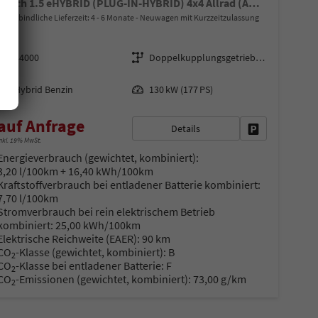
Beach 1.5 eHYBRID (PLUG-IN-HYBRID) 4x4 Allrad (AUTOMATIK), 17" ALU, Aufstelldach, Parksensoren vorne/hinten, Rückfahrkamera, Klimaanlage Climatic, M-Lederlenkrad, ACC Tempomat, Digital Cockpit Pro, Schiebetüre links/rechts mit Zuziehhilfe
unverbindliche Lieferzeit: 4 - 6 Monate
Neuwagen mit Kurzzeitzulassung
Fahrzeugnr.
Getriebe
44000
Doppelkupplungsgetriebe (DSG)
Kraftstoff
Leistung
Hybrid Benzin
130 kW (177 PS)
auf Anfrage
Details
Fahrzeug parke
nkl. 19% MwSt.
Energieverbrauch (gewichtet, kombiniert):
3,20 l/100km + 16,40 kWh/100km
Kraftstoffverbrauch bei entladener Batterie kombiniert:
7,70 l/100km
Stromverbrauch bei rein elektrischem Betrieb
en
kombiniert:
25,00 kWh/100km
Elektrische Reichweite (EAER):
90 km
CO
-Klasse (gewichtet, kombiniert):
B
2
CO
-Klasse bei entladener Batterie:
F
2
CO
-Emissionen (gewichtet, kombiniert):
73,00 g/km
2