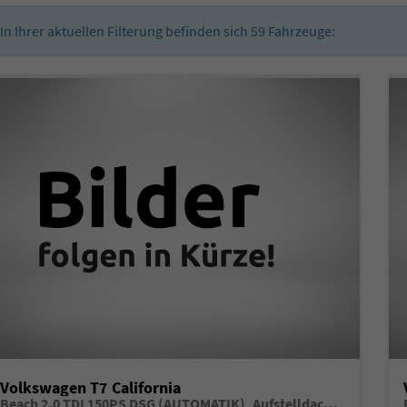
In Ihrer aktuellen Filterung befinden sich
59
Fahrzeuge:
Volkswagen T7 California
Beach 2.0 TDI 150PS DSG (AUTOMATIK), Aufstelldach, Parksensoren vorne/hinten, Rückfahrkamera, Klimaanlage Climatic, M-Lederlenkrad, ACC Tempomat, Digital Cockpit Pro, Schiebetüre links/rechts mit Zuziehhilfe