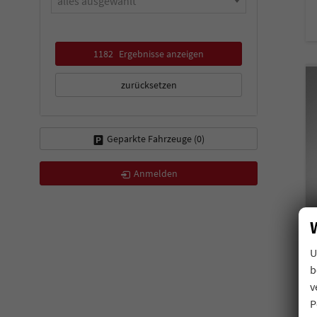
alles ausgewählt
1182
Ergebnisse anzeigen
zurücksetzen
Geparkte Fahrzeuge (
0
)
Anmelden
U
b
v
P