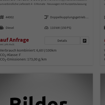
unverbindliche Lieferzeit: 4 - 6 Monate
Neuwagen mit Kurzzeitzulassung
Fahrzeugnr.
Getriebe
44002
Doppelkupplungsgetriebe (DSG)
Kraftstoff
Leistung
Diesel
110 kW (150 PS)
auf Anfrage
Details
Fahrzeug park
inkl. 19% MwSt.
i
Verbrauch kombiniert:
6,60 l/100km
CO
-Klasse:
F
2
CO
-Emissionen:
173,00 g/km
2