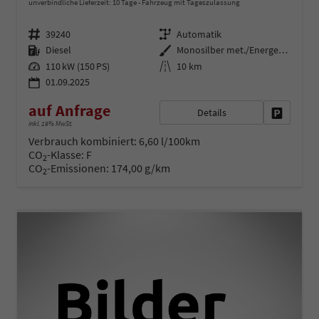
unverbindliche Lieferzeit:
10 Tage
Fahrzeug mit Tageszulassung
Fahrzeugnr.
Getriebe
39240
Automatik
Kraftstoff
Außenfarbe
Diesel
Monosilber met./Energetic Orange met. Dach Schwarz
Leistung
Kilometerstand
110 kW (150 PS)
10 km
01.09.2025
auf Anfrage
Details
Fahrzeug 
inkl. 19% MwSt.
Verbrauch kombiniert:
6,60 l/100km
CO
-Klasse:
F
2
CO
-Emissionen:
174,00 g/km
2