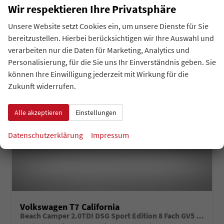
CO
-Klasse:
F
2
Wir respektieren Ihre Privatsphäre
CO
-Emissionen:
174,00 g/km
2
Unsere Website setzt Cookies ein, um unsere Dienste für Sie
bereitzustellen. Hierbei berücksichtigen wir Ihre Auswahl und
verarbeiten nur die Daten für Marketing, Analytics und
Personalisierung, für die Sie uns Ihr Einverständnis geben. Sie
können Ihre Einwilligung jederzeit mit Wirkung für die
Zukunft widerrufen.
Alle akzeptieren
Einstellungen
Datenschutzerklärung
Impressum
Volkswagen T7 California
Beach Camper 2.0TDI DSG Sport Edition 8 Fach GV5 High+