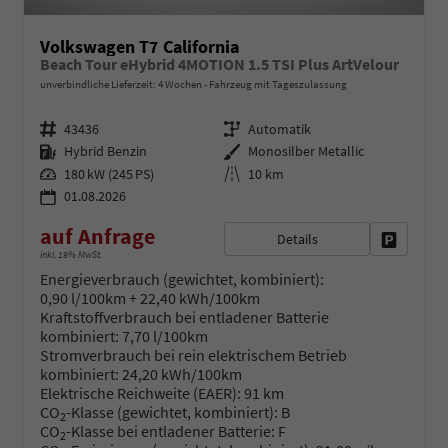
Volkswagen T7 California
Beach Tour eHybrid 4MOTION 1.5 TSI Plus ArtVelour
unverbindliche Lieferzeit:
4 Wochen
Fahrzeug mit Tageszulassung
Fahrzeugnr.
Getriebe
43436
Automatik
Kraftstoff
Außenfarbe
Hybrid Benzin
Monosilber Metallic
Leistung
Kilometerstand
180 kW (245 PS)
10 km
01.08.2026
auf Anfrage
Details
Fahrzeug 
inkl. 19% MwSt.
Energieverbrauch (gewichtet, kombiniert):
0,90 l/100km + 22,40 kWh/100km
Kraftstoffverbrauch bei entladener Batterie
kombiniert:
7,70 l/100km
Stromverbrauch bei rein elektrischem Betrieb
kombiniert:
24,20 kWh/100km
Elektrische Reichweite (EAER):
91 km
CO
-Klasse (gewichtet, kombiniert):
B
2
CO
-Klasse bei entladener Batterie:
F
2