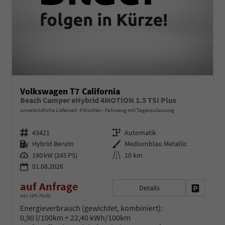
Volkswagen T7 California
Beach Camper eHybrid 4MOTION 1.5 TSI Plus
unverbindliche Lieferzeit:
4 Wochen
Fahrzeug mit Tageszulassung
Fahrzeugnr.
Getriebe
43421
Automatik
Kraftstoff
Außenfarbe
Hybrid Benzin
Mediumblau Metallic
Leistung
Kilometerstand
180 kW (245 PS)
10 km
01.08.2026
auf Anfrage
Details
Fahrzeug 
inkl. 19% MwSt.
Energieverbrauch (gewichtet, kombiniert):
0,90 l/100km + 22,40 kWh/100km