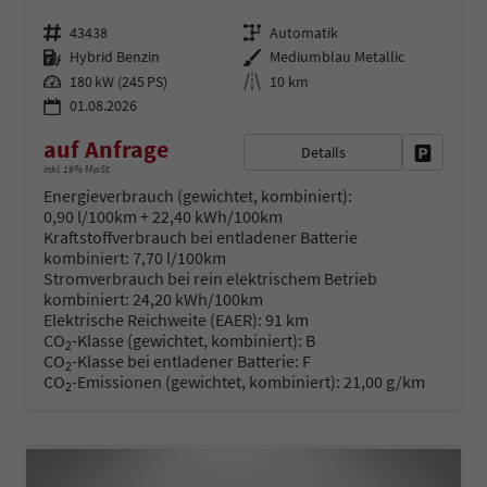
Fahrzeugnr.
Getriebe
43438
Automatik
Kraftstoff
Außenfarbe
Hybrid Benzin
Mediumblau Metallic
Leistung
Kilometerstand
180 kW (245 PS)
10 km
01.08.2026
auf Anfrage
Details
Fahrzeug 
inkl. 19% MwSt.
Energieverbrauch (gewichtet, kombiniert):
0,90 l/100km + 22,40 kWh/100km
Kraftstoffverbrauch bei entladener Batterie
kombiniert:
7,70 l/100km
Stromverbrauch bei rein elektrischem Betrieb
kombiniert:
24,20 kWh/100km
Elektrische Reichweite (EAER):
91 km
CO
-Klasse (gewichtet, kombiniert):
B
2
CO
-Klasse bei entladener Batterie:
F
2
CO
-Emissionen (gewichtet, kombiniert):
21,00 g/km
2