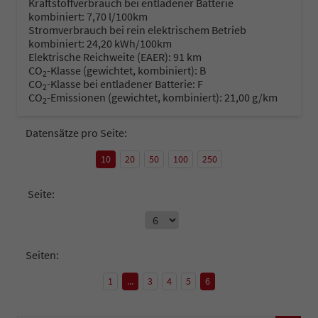
Kraftstoffverbrauch bei entladener Batterie
kombiniert:
7,70 l/100km
Stromverbrauch bei rein elektrischem Betrieb
kombiniert:
24,20 kWh/100km
Elektrische Reichweite (EAER):
91 km
CO
-Klasse (gewichtet, kombiniert):
B
2
CO
-Klasse bei entladener Batterie:
F
2
CO
-Emissionen (gewichtet, kombiniert):
21,00 g/km
2
Datensätze pro Seite:
10
20
50
100
250
Seite:
Seiten:
1
...
3
4
5
6