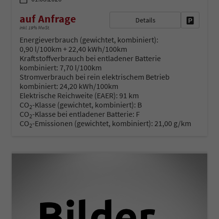
auf Anfrage
Details
Fahrzeug 
inkl. 19% MwSt.
Energieverbrauch (gewichtet, kombiniert):
0,90 l/100km + 22,40 kWh/100km
Kraftstoffverbrauch bei entladener Batterie
kombiniert:
7,70 l/100km
Stromverbrauch bei rein elektrischem Betrieb
kombiniert:
24,20 kWh/100km
Elektrische Reichweite (EAER):
91 km
CO
-Klasse (gewichtet, kombiniert):
B
2
CO
-Klasse bei entladener Batterie:
F
2
CO
-Emissionen (gewichtet, kombiniert):
21,00 g/km
2