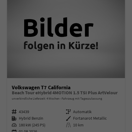
Volkswagen T7 California
Beach Tour eHybrid 4MOTION 1.5 TSI Plus ArtVelour
unverbindliche Lieferzeit:
4 Wochen
Fahrzeug mit Tageszulassung
Fahrzeugnr.
Getriebe
43439
Automatik
Kraftstoff
Außenfarbe
Hybrid Benzin
Fortanarot Metallic
Leistung
Kilometerstand
180 kW (245 PS)
10 km
01.08.2026