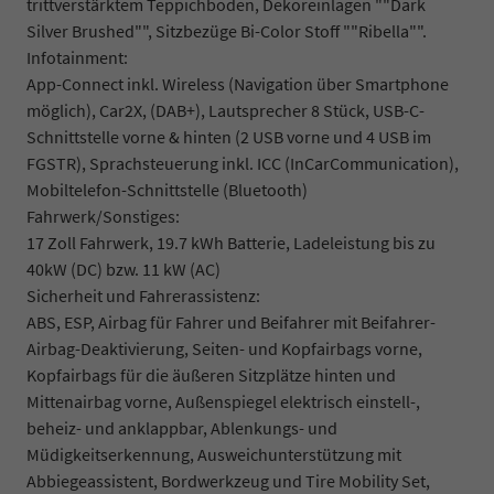
trittverstärktem Teppichboden, Dekoreinlagen ""Dark
Silver Brushed"", Sitzbezüge Bi-Color Stoff ""Ribella"".
Infotainment:
App-Connect inkl. Wireless (Navigation über Smartphone
möglich), Car2X, (DAB+), Lautsprecher 8 Stück, USB-C-
Schnittstelle vorne & hinten (2 USB vorne und 4 USB im
FGSTR), Sprachsteuerung inkl. ICC (InCarCommunication),
Mobiltelefon-Schnittstelle (Bluetooth)
Fahrwerk/Sonstiges:
17 Zoll Fahrwerk, 19.7 kWh Batterie, Ladeleistung bis zu
40kW (DC) bzw. 11 kW (AC)
Sicherheit und Fahrerassistenz:
ABS, ESP, Airbag für Fahrer und Beifahrer mit Beifahrer-
Airbag-Deaktivierung, Seiten- und Kopfairbags vorne,
Kopfairbags für die äußeren Sitzplätze hinten und
Mittenairbag vorne, Außenspiegel elektrisch einstell-,
beheiz- und anklappbar, Ablenkungs- und
Müdigkeitserkennung, Ausweichunterstützung mit
Abbiegeassistent, Bordwerkzeug und Tire Mobility Set,