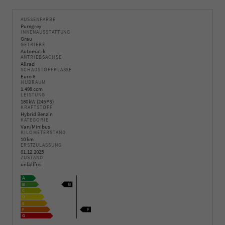
AUSSENFARBE
Puregrey
INNENAUSSTATTUNG
Grau
GETRIEBE
Automatik
ANTRIEBSACHSE
Allrad
SCHADSTOFFKLASSE
Euro 6
HUBRAUM
1.498 ccm
LEISTUNG
180 kW (245 PS)
KRAFTSTOFF
Hybrid Benzin
KATEGORIE
Van/Minibus
KILOMETERSTAND
10 km
ERSTZULASSUNG
01.12.2025
ZUSTAND
unfallfrei