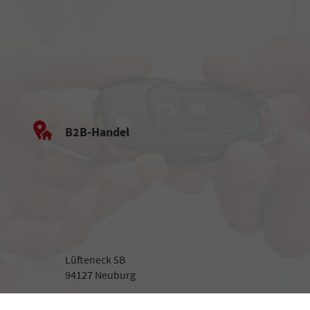
B2B-Handel
Lüfteneck 5B
94127 Neuburg