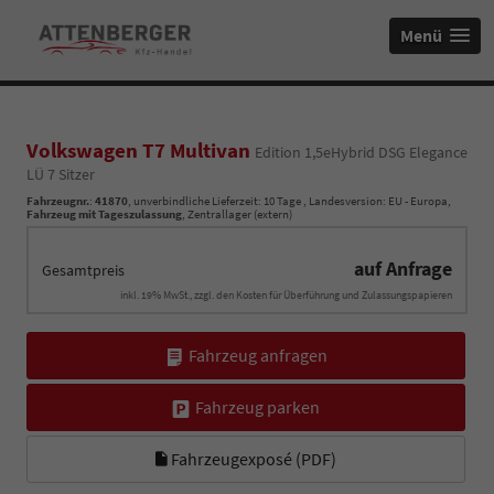
Menü
Volkswagen T7 Multivan
Edition 1,5eHybrid DSG Elegance
LÜ 7 Sitzer
Fahrzeugnr.
:
41870
, unverbindliche Lieferzeit:
10 Tage
, Landesversion: EU - Europa,
Fahrzeug mit Tageszulassung
, Zentrallager (extern)
auf Anfrage
Gesamtpreis
inkl. 19% MwSt., zzgl. den Kosten für Überführung und Zulassungspapieren
Fahrzeug anfragen
Fahrzeug parken
Fahrzeugexposé (PDF)