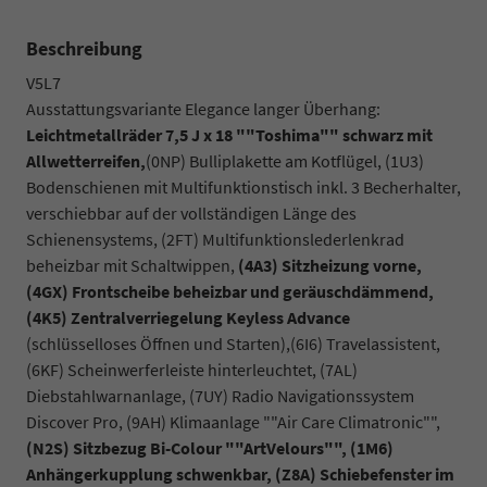
Beschreibung
V5L7
Ausstattungsvariante Elegance langer Überhang:
Leichtmetallräder 7,5 J x 18 ""Toshima"" schwarz mit
Allwetterreifen,
(0NP) Bulliplakette am Kotflügel, (1U3)
Bodenschienen mit Multifunktionstisch inkl. 3 Becherhalter,
verschiebbar auf der vollständigen Länge des
Schienensystems, (2FT) Multifunktionslederlenkrad
beheizbar mit Schaltwippen,
(4A3) Sitzheizung vorne,
(4GX) Frontscheibe beheizbar und geräuschdämmend,
(4K5) Zentralverriegelung Keyless Advance
(schlüsselloses Öffnen und Starten),(6I6) Travelassistent,
(6KF) Scheinwerferleiste hinterleuchtet, (7AL)
Diebstahlwarnanlage, (7UY) Radio Navigationssystem
Discover Pro, (9AH) Klimaanlage ""Air Care Climatronic"",
(N2S) Sitzbezug Bi-Colour ""ArtVelours"",
(1M6)
Anhängerkupplung schwenkbar,
(Z8A) Schiebefenster im