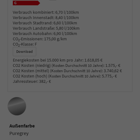
Verbrauch kombiniert:
6,70 l/100km
Verbrauch Innenstadt:
8,40 l/100km
Verbrauch Stadtrand:
6,60 l/100km
Verbrauch Landstraße:
5,80 l/100km
Verbrauch Autobahn:
6,90 l/100km
CO
-Emissionen:
175,00 g/km
2
CO
-Klasse:
F
2
Download
Energiekosten bei 15.000 km pro Jahr:
1.618,05 €
CO2 Kosten (niedrig)
:
1.575,- €
(Kosten Durchschnitt 10 Jahre)
CO2 Kosten (mittel)
:
3.740,62 €
(Kosten Durchschnitt 10 Jahre)
CO2 Kosten (hoch)
:
5.775,- €
(Kosten Durchschnitt 10 Jahre)
Jahressteuer:
382,- €
Außenfarbe
Puregrey