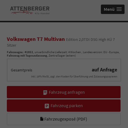
Menü
Volkswagen T7 Multivan
Edition 2,0TDI DSG High KÜ 7
Sitzer
Fahrzeugnr.
:
41851
, unverbindliche Lieferzeit:
4 Wochen
, Landesversion: EU - Europa,
Fahrzeug mit Tageszulassung
, Zentrallager (extern)
auf Anfrage
Gesamtpreis
inkl. 19% MwSt., zzgl. den Kosten für Überführung und Zulassungspapieren
Fahrzeug anfragen
Fahrzeug parken
Fahrzeugexposé (PDF)