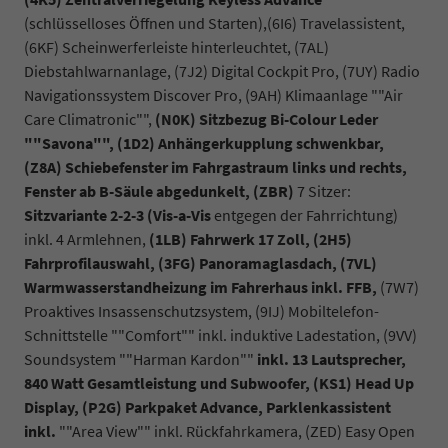
(schlüsselloses Öffnen und Starten),(6I6) Travelassistent,
(6KF) Scheinwerferleiste hinterleuchtet, (7AL)
Diebstahlwarnanlage, (7J2) Digital Cockpit Pro, (7UY) Radio
Navigationssystem Discover Pro, (9AH) Klimaanlage ""Air
Care Climatronic"",
(N0K) Sitzbezug Bi-Colour Leder
""Savona"",
(1D2)
Anhängerkupplung schwenkbar,
(Z8A) Schiebefenster im Fahrgastraum links und rechts,
Fenster ab B-Säule abgedunkelt,
(ZBR)
7 Sitzer:
Sitzvariante 2-2-3 (Vis-a-Vis
entgegen der Fahrrichtung)
inkl. 4 Armlehnen,
(1LB) Fahrwerk 17 Zoll, (2H5)
Fahrprofilauswahl,
(3FG) Panoramaglasdach, (7VL)
Warmwasserstandheizung im Fahrerhaus inkl. FFB,
(7W7)
Proaktives Insassenschutzsystem, (9IJ) Mobiltelefon-
Schnittstelle ""Comfort"" inkl. induktive Ladestation,
(9VV)
Soundsystem ""Harman Kardon""
inkl. 13 Lautsprecher,
840 Watt Gesamtleistung und Subwoofer,
(KS1) Head Up
Display, (P2G) Parkpaket Advance,
Parklenkassistent
inkl.
""Area View"" inkl. Rückfahrkamera, (ZED) Easy Open