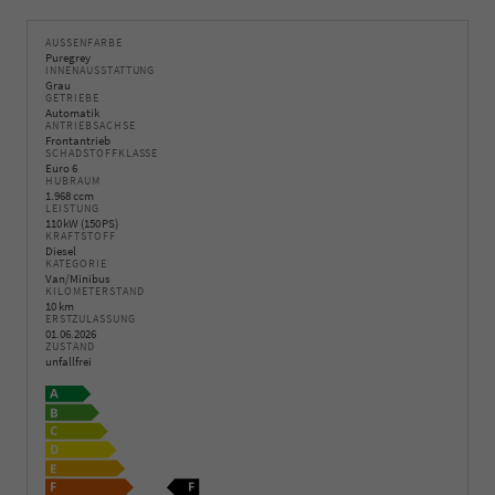
AUSSENFARBE
Puregrey
INNENAUSSTATTUNG
Grau
GETRIEBE
Automatik
ANTRIEBSACHSE
Frontantrieb
SCHADSTOFFKLASSE
Euro 6
HUBRAUM
1.968 ccm
LEISTUNG
110 kW (150 PS)
KRAFTSTOFF
Diesel
KATEGORIE
Van/Minibus
KILOMETERSTAND
10 km
ERSTZULASSUNG
01.06.2026
ZUSTAND
unfallfrei