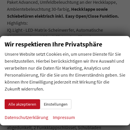
Paket Advanced,
Umfeldbeleuchtung an der Heckklappe,
Ambientebeleuchtung 30-farbig,
Heckklappe sowie
Schiebetüren elektrisch inkl. Easy Open/Close Funktion.
Highlights:
IQ.Light - LED-Matrix-Scheinwerfer, Automatische
Distanzregelung ACC mit ""stop & go"" und
Wir respektieren Ihre Privatsphäre
Geschwindigkeitsbegrenzer, Spurhalteassistent ""Lane
Assist"", Spurwechselassistent ""Side Assist"" inkl. ""Blind
Unsere Website setzt Cookies ein, um unsere Dienste für Sie
Spot Detection"" (Totwinkelerkennung im Spiegel),
bereitzustellen. Hierbei berücksichtigen wir Ihre Auswahl und
Spurhalteassistent ""Lane Assist"", Spurwechselassistent
verarbeiten nur die Daten für Marketing, Analytics und
""Side Assist"" inkl. ""Blind Spot Detection""
Personalisierung, für die Sie uns Ihr Einverständnis geben. Sie
(Totwinkelerkennung im Spiegel), Werksanschlussgarantie
können Ihre Einwilligung jederzeit mit Wirkung für die
auf 5 Jahre / max. 100.000 km.
Zukunft widerrufen.
Komfort und Funktion:
Fußmatten im Fahrerhaus, Textilfußmatten,
Alle akzeptieren
Einstellungen
Gepäckraumabdeckung: Belastbarkeit 20 kg, Taschenhaken
und Gepäcknetz, Fernlichtregulierung ""Dynamic Light
Datenschutzerklärung
Impressum
Assistent"", Schlechtwetterlicht, LED-Rückleuchten
abgedunkelt, 2 Funkklappschlüssel, Schubladen