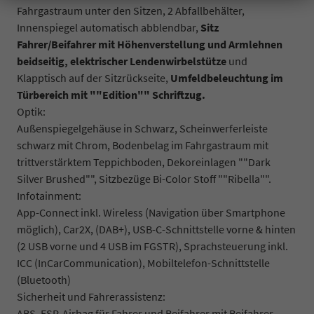
Fahrgastraum unter den Sitzen, 2 Abfallbehälter,
Innenspiegel automatisch abblendbar,
Sitz
Fahrer/Beifahrer mit Höhenverstellung und Armlehnen
beidseitig,
elektrischer Lendenwirbelstütze
und
Klapptisch auf der Sitzrückseite,
Umfeldbeleuchtung im
Türbereich mit ""Edition"" Schriftzug.
Optik:
Außenspiegelgehäuse in Schwarz, Scheinwerferleiste
schwarz mit Chrom, Bodenbelag im Fahrgastraum mit
trittverstärktem Teppichboden, Dekoreinlagen ""Dark
Silver Brushed"", Sitzbezüge Bi-Color Stoff ""Ribella"".
Infotainment:
App-Connect inkl. Wireless (Navigation über Smartphone
möglich), Car2X, (DAB+), USB-C-Schnittstelle vorne & hinten
(2 USB vorne und 4 USB im FGSTR), Sprachsteuerung inkl.
ICC (InCarCommunication), Mobiltelefon-Schnittstelle
(Bluetooth)
Sicherheit und Fahrerassistenz:
ABS, ESP, Airbag für Fahrer und Beifahrer mit Beifahrer-