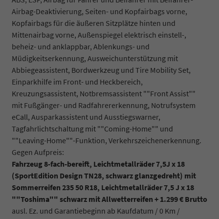
Airbag-Deaktivierung, Seiten- und Kopfairbags vorne,
Kopfairbags für die äußeren Sitzplätze hinten und
Mittenairbag vorne, Außenspiegel elektrisch einstell-,
beheiz- und anklappbar, Ablenkungs- und
Müdigkeitserkennung, Ausweichunterstützung mit
Abbiegeassistent, Bordwerkzeug und Tire Mobility Set,
Einparkhilfe im Front- und Heckbereich,
Kreuzungsassistent, Notbremsassistent ""Front Assist""
mit Fußgänger- und Radfahrererkennung, Notrufsystem
eCall, Ausparkassistent und Ausstiegswarner,
Tagfahrlichtschaltung mit ""Coming-Home"" und
""Leaving-Home""-Funktion, Verkehrszeichenerkennung.
Gegen Aufpreis:
Fahrzeug 8-fach-bereift, Leichtmetallräder 7,5J x 18
(SportEdition Design TN28, schwarz glanzgedreht) mit
Sommerreifen 235 50 R18, Leichtmetallräder 7,5 J x 18
""Toshima"" schwarz mit Allwetterreifen + 1.299 € Brutto
ausl. Ez. und Garantiebeginn ab Kaufdatum / 0 Km /