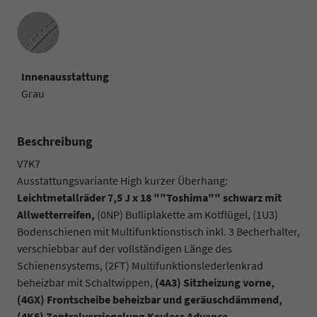
Innenausstattung
Innenausstattung
Grau
Beschreibung
V7K7
Ausstattungsvariante High kurzer Überhang:
Leichtmetallräder 7,5 J x 18 ""Toshima"" schwarz mit
Allwetterreifen,
(0NP) Bulliplakette am Kotflügel, (1U3)
Bodenschienen mit Multifunktionstisch inkl. 3 Becherhalter,
verschiebbar auf der vollständigen Länge des
Schienensystems, (2FT) Multifunktionslederlenkrad
beheizbar mit Schaltwippen,
(4A3) Sitzheizung vorne,
(4GX) Frontscheibe beheizbar und geräuschdämmend,
(4K5) Zentralverriegelung Keyless Advance