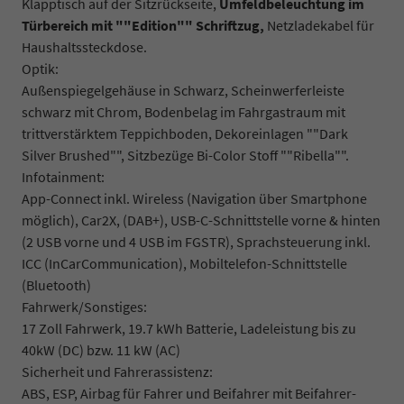
Klapptisch auf der Sitzrückseite,
Umfeldbeleuchtung im
Türbereich mit ""Edition"" Schriftzug,
Netzladekabel für
Haushaltssteckdose.
Optik:
Außenspiegelgehäuse in Schwarz, Scheinwerferleiste
schwarz mit Chrom, Bodenbelag im Fahrgastraum mit
trittverstärktem Teppichboden, Dekoreinlagen ""Dark
Silver Brushed"", Sitzbezüge Bi-Color Stoff ""Ribella"".
Infotainment:
App-Connect inkl. Wireless (Navigation über Smartphone
möglich), Car2X, (DAB+), USB-C-Schnittstelle vorne & hinten
(2 USB vorne und 4 USB im FGSTR), Sprachsteuerung inkl.
ICC (InCarCommunication), Mobiltelefon-Schnittstelle
(Bluetooth)
Fahrwerk/Sonstiges:
17 Zoll Fahrwerk, 19.7 kWh Batterie, Ladeleistung bis zu
40kW (DC) bzw. 11 kW (AC)
Sicherheit und Fahrerassistenz:
ABS, ESP, Airbag für Fahrer und Beifahrer mit Beifahrer-