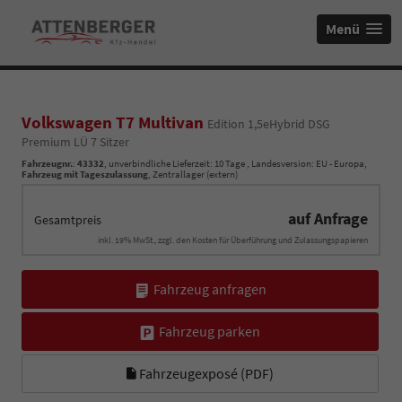
Menü
Volkswagen T7 Multivan
Edition 1,5eHybrid DSG
Premium LÜ 7 Sitzer
Fahrzeugnr.
:
43332
, unverbindliche Lieferzeit:
10 Tage
, Landesversion: EU - Europa,
Fahrzeug mit Tageszulassung
, Zentrallager (extern)
auf Anfrage
Gesamtpreis
inkl. 19% MwSt., zzgl. den Kosten für Überführung und Zulassungspapieren
Fahrzeug anfragen
Fahrzeug parken
Fahrzeugexposé (PDF)