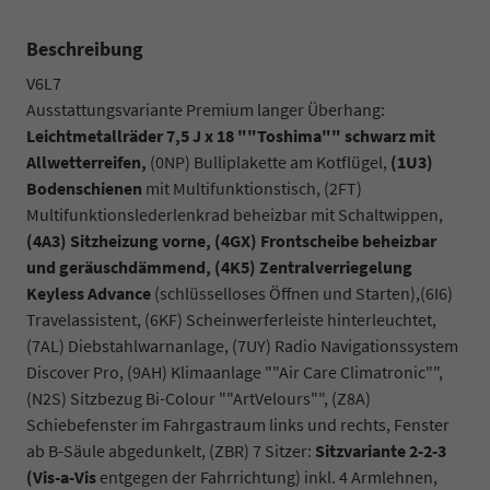
Beschreibung
V6L7
Ausstattungsvariante Premium langer Überhang:
Leichtmetallräder 7,5 J x 18 ""Toshima"" schwarz mit
Allwetterreifen,
(0NP) Bulliplakette am Kotflügel,
(1U3)
Bodenschienen
mit Multifunktionstisch, (2FT)
Multifunktionslederlenkrad beheizbar mit Schaltwippen,
(4A3) Sitzheizung vorne,
(4GX) Frontscheibe beheizbar
und geräuschdämmend,
(4K5) Zentralverriegelung
Keyless Advance
(schlüsselloses Öffnen und Starten),(6I6)
Travelassistent, (6KF) Scheinwerferleiste hinterleuchtet,
(7AL) Diebstahlwarnanlage, (7UY) Radio Navigationssystem
Discover Pro, (9AH) Klimaanlage ""Air Care Climatronic"",
(N2S) Sitzbezug Bi-Colour ""ArtVelours"", (Z8A)
Schiebefenster im Fahrgastraum links und rechts, Fenster
ab B-Säule abgedunkelt,
(ZBR) 7 Sitzer:
Sitzvariante 2-2-3
(Vis-a-Vis
entgegen der Fahrrichtung) inkl. 4 Armlehnen,