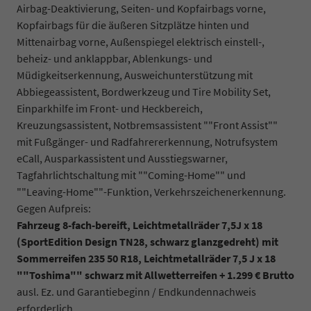
Airbag-Deaktivierung, Seiten- und Kopfairbags vorne,
Kopfairbags für die äußeren Sitzplätze hinten und
Mittenairbag vorne, Außenspiegel elektrisch einstell-,
beheiz- und anklappbar, Ablenkungs- und
Müdigkeitserkennung, Ausweichunterstützung mit
Abbiegeassistent, Bordwerkzeug und Tire Mobility Set,
Einparkhilfe im Front- und Heckbereich,
Kreuzungsassistent, Notbremsassistent ""Front Assist""
mit Fußgänger- und Radfahrererkennung, Notrufsystem
eCall, Ausparkassistent und Ausstiegswarner,
Tagfahrlichtschaltung mit ""Coming-Home"" und
""Leaving-Home""-Funktion, Verkehrszeichenerkennung.
Gegen Aufpreis:
Fahrzeug 8-fach-bereift, Leichtmetallräder 7,5J x 18
(SportEdition Design TN28, schwarz glanzgedreht) mit
Sommerreifen 235 50 R18, Leichtmetallräder 7,5 J x 18
""Toshima"" schwarz mit Allwetterreifen + 1.299 € Brutto
ausl. Ez. und Garantiebeginn / Endkundennachweis
erforderlich.