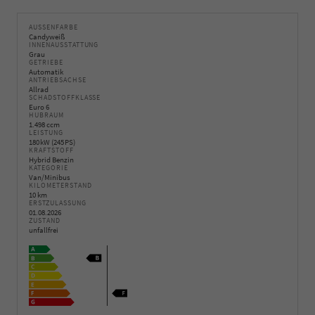
AUSSENFARBE
Candyweiß
INNENAUSSTATTUNG
Grau
GETRIEBE
Automatik
ANTRIEBSACHSE
Allrad
SCHADSTOFFKLASSE
Euro 6
HUBRAUM
1.498 ccm
LEISTUNG
180 kW (245 PS)
KRAFTSTOFF
Hybrid Benzin
KATEGORIE
Van/Minibus
KILOMETERSTAND
10 km
ERSTZULASSUNG
01.08.2026
ZUSTAND
unfallfrei