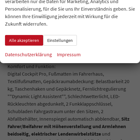
verarbeiten nur die Daten für Marketing, Analytics und
(Totwinkelerkennung im Spiegel), Standklima/Heizung:
Personalisierung, für die Sie uns Ihr Einverständnis geben. Sie
Steuerung im Infotainment-System und über die
können Ihre Einwilligung jederzeit mit Wirkung für die
Volkswagen App (Vertrag von VW Connect Plus
Zukunft widerrufen.
erforderlich). Bei gestecktem Ladestecker wird das
Fahrzeug etwa 30 Minuten lang klimatisiert bzw. geheizt, bei
Alle akzeptieren
Einstellungen
nicht gestecktem Ladestecker verkürzt sich die Laufzeit der
Klimatisierung auf etwa 10 Minuten,
Datenschutzerklärung
Impressum
Werksanschlussgarantie auf 5 Jahre / max. 100.000 km.
Komfort und Funktion:
Digital Cockpit Pro, Fußmatten im Fahrerhaus,
Textilfußmatten, Gepäckraumabdeckung: Belastbarkeit 20
kg, Taschenhaken und Gepäcknetz, Fernlichtregulierung
""Dynamic Light Assistent"", Schlechtwetterlicht, LED-
Rückleuchten abgedunkelt, 2 Funkklappschlüssel,
Schubladen Fahrgastraum unter den Sitzen, 2
Abfallbehälter, Innenspiegel automatisch abblendbar,
Sitz
Fahrer/Beifahrer mit Höhenverstellung und Armlehnen
beidseitig,
elektrischer Lendenwirbelstütze
und