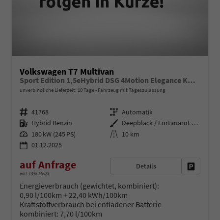
Volkswagen T7 Multivan
Sport Edition 1,5eHybrid DSG 4Motion Elegance KÜ 7 Sitzer
unverbindliche Lieferzeit:
10 Tage
Fahrzeug mit Tageszulassung
Fahrzeugnr.
Getriebe
41768
Automatik
Kraftstoff
Außenfarbe
Hybrid Benzin
Deepblack / Fortanarot Metallic
Leistung
Kilometerstand
180 kW (245 PS)
10 km
01.12.2025
auf Anfrage
Details
Fahrzeug 
inkl. 19% MwSt.
Energieverbrauch (gewichtet, kombiniert):
0,90 l/100km + 22,40 kWh/100km
Kraftstoffverbrauch bei entladener Batterie
kombiniert:
7,70 l/100km