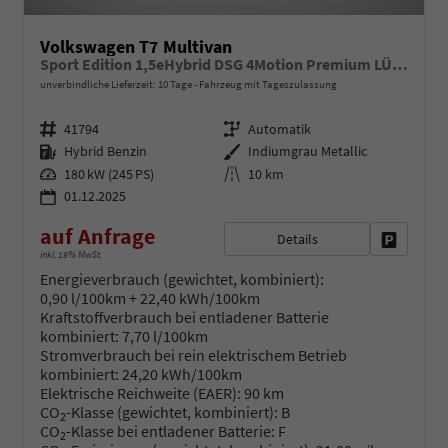
Volkswagen T7 Multivan
Sport Edition 1,5eHybrid DSG 4Motion Premium LÜ 7 Sitzer
unverbindliche Lieferzeit:
10 Tage
Fahrzeug mit Tageszulassung
Fahrzeugnr.
Getriebe
41794
Automatik
Kraftstoff
Außenfarbe
Hybrid Benzin
Indiumgrau Metallic
Leistung
Kilometerstand
180 kW (245 PS)
10 km
01.12.2025
auf Anfrage
Details
Fahrzeug 
inkl. 19% MwSt.
Energieverbrauch (gewichtet, kombiniert):
0,90 l/100km + 22,40 kWh/100km
Kraftstoffverbrauch bei entladener Batterie
kombiniert:
7,70 l/100km
Stromverbrauch bei rein elektrischem Betrieb
kombiniert:
24,20 kWh/100km
Elektrische Reichweite (EAER):
90 km
CO
-Klasse (gewichtet, kombiniert):
B
2
CO
-Klasse bei entladener Batterie:
F
2