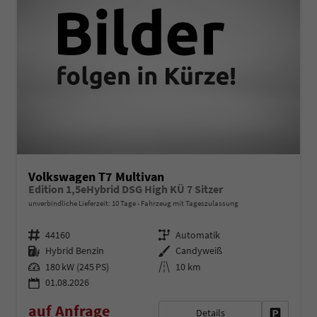
Volkswagen T7 Multivan
Edition 1,5eHybrid DSG High KÜ 7 Sitzer
unverbindliche Lieferzeit:
10 Tage
Fahrzeug mit Tageszulassung
Fahrzeugnr.
Getriebe
44160
Automatik
Kraftstoff
Außenfarbe
Hybrid Benzin
Candyweiß
Leistung
Kilometerstand
180 kW (245 PS)
10 km
01.08.2026
auf Anfrage
Details
Fahrzeug 