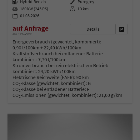
Kraftstoff
Außenfarbe
Hybrid Benzin
Puregrey
Leistung
Kilometerstand
180 kW (245 PS)
10 km
01.08.2026
auf Anfrage
Details
Fahrzeug 
inkl. 19% MwSt.
Energieverbrauch (gewichtet, kombiniert):
0,90 l/100km + 22,40 kWh/100km
Kraftstoffverbrauch bei entladener Batterie
kombiniert:
7,70 l/100km
Stromverbrauch bei rein elektrischem Betrieb
kombiniert:
24,20 kWh/100km
Elektrische Reichweite (EAER):
90 km
CO
-Klasse (gewichtet, kombiniert):
B
2
CO
-Klasse bei entladener Batterie:
F
2
CO
-Emissionen (gewichtet, kombiniert):
21,00 g/km
2