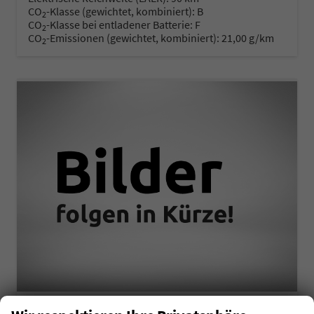
CO
-Klasse (gewichtet, kombiniert):
B
2
CO
-Klasse bei entladener Batterie:
F
2
CO
-Emissionen (gewichtet, kombiniert):
21,00 g/km
2
Volkswagen T7 Multivan