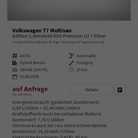
Volkswagen T7 Multivan
Edition 1,5eHybrid DSG Premium LÜ 7 Sitzer
unverbindliche Lieferzeit:
10 Tage
Fahrzeug mit Tageszulassung
Fahrzeugnr.
Getriebe
43333
Automatik
Kraftstoff
Außenfarbe
Hybrid Benzin
Puregrey
Leistung
Kilometerstand
180 kW (245 PS)
10 km
01.08.2026
auf Anfrage
Details
Fahrzeug 
inkl. 19% MwSt.
Energieverbrauch (gewichtet, kombiniert):
0,90 l/100km + 22,40 kWh/100km
Kraftstoffverbrauch bei entladener Batterie
kombiniert:
7,70 l/100km
Stromverbrauch bei rein elektrischem Betrieb
kombiniert:
24,20 kWh/100km
Elektrische Reichweite (EAER):
90 km