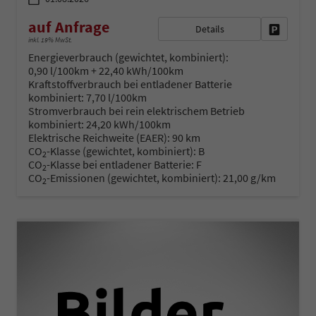
auf Anfrage
Details
Fahrzeug 
inkl. 19% MwSt.
Energieverbrauch (gewichtet, kombiniert):
0,90 l/100km + 22,40 kWh/100km
Kraftstoffverbrauch bei entladener Batterie
kombiniert:
7,70 l/100km
Stromverbrauch bei rein elektrischem Betrieb
kombiniert:
24,20 kWh/100km
Elektrische Reichweite (EAER):
90 km
CO
-Klasse (gewichtet, kombiniert):
B
2
CO
-Klasse bei entladener Batterie:
F
2
CO
-Emissionen (gewichtet, kombiniert):
21,00 g/km
2