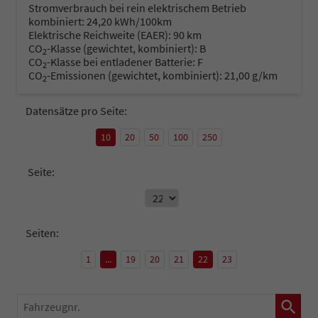
Stromverbrauch bei rein elektrischem Betrieb
kombiniert:
24,20 kWh/100km
Elektrische Reichweite (EAER):
90 km
CO
-Klasse (gewichtet, kombiniert):
B
2
CO
-Klasse bei entladener Batterie:
F
2
CO
-Emissionen (gewichtet, kombiniert):
21,00 g/km
2
Datensätze pro Seite:
10
20
50
100
250
Seite:
Seiten:
1
...
19
20
21
22
23
Fahrzeugnr.