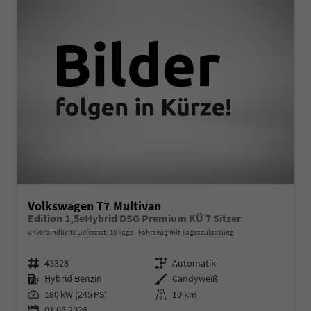
Volkswagen T7 Multivan
Edition 1,5eHybrid DSG Premium KÜ 7 Sitzer
unverbindliche Lieferzeit:
10 Tage
Fahrzeug mit Tageszulassung
Fahrzeugnr.
Getriebe
43328
Automatik
Kraftstoff
Außenfarbe
Hybrid Benzin
Candyweiß
Leistung
Kilometerstand
180 kW (245 PS)
10 km
01.08.2026