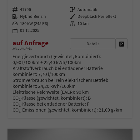
Fahrzeugnr.
Getriebe
41796
Automatik
Kraftstoff
Außenfarbe
Hybrid Benzin
Deepblack Perleffekt
Leistung
Kilometerstand
180 kW (245 PS)
10 km
01.12.2025
auf Anfrage
Details
Fahrzeug 
inkl. 19% MwSt.
Energieverbrauch (gewichtet, kombiniert):
0,90 l/100km + 22,40 kWh/100km
Kraftstoffverbrauch bei entladener Batterie
kombiniert:
7,70 l/100km
Stromverbrauch bei rein elektrischem Betrieb
kombiniert:
24,20 kWh/100km
Elektrische Reichweite (EAER):
90 km
CO
-Klasse (gewichtet, kombiniert):
B
2
CO
-Klasse bei entladener Batterie:
F
2
CO
-Emissionen (gewichtet, kombiniert):
21,00 g/km
2