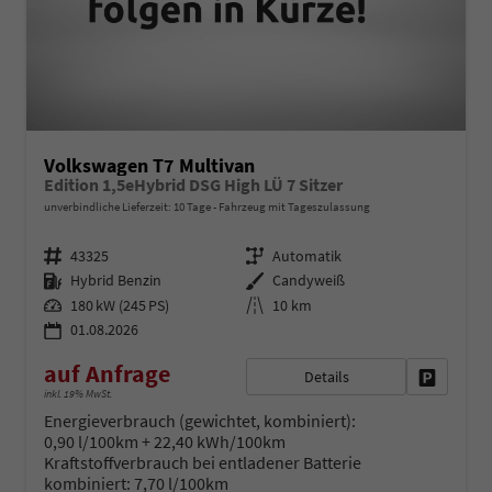
Volkswagen T7 Multivan
Edition 1,5eHybrid DSG High LÜ 7 Sitzer
unverbindliche Lieferzeit:
10 Tage
Fahrzeug mit Tageszulassung
Fahrzeugnr.
Getriebe
43325
Automatik
Kraftstoff
Außenfarbe
Hybrid Benzin
Candyweiß
Leistung
Kilometerstand
180 kW (245 PS)
10 km
01.08.2026
auf Anfrage
Details
Fahrzeug 
inkl. 19% MwSt.
Energieverbrauch (gewichtet, kombiniert):
0,90 l/100km + 22,40 kWh/100km
Kraftstoffverbrauch bei entladener Batterie
kombiniert:
7,70 l/100km