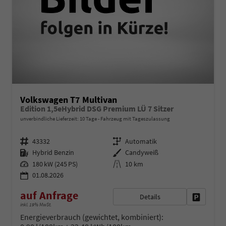
Volkswagen T7 Multivan
Edition 1,5eHybrid DSG Premium LÜ 7 Sitzer
unverbindliche Lieferzeit:
10 Tage
Fahrzeug mit Tageszulassung
Fahrzeugnr.
Getriebe
43332
Automatik
Kraftstoff
Außenfarbe
Hybrid Benzin
Candyweiß
Leistung
Kilometerstand
180 kW (245 PS)
10 km
01.08.2026
auf Anfrage
Details
Fahrzeug 
inkl. 19% MwSt.
Energieverbrauch (gewichtet, kombiniert):